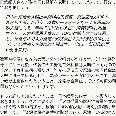
口悠紀夫さんが私と同じ見解を表明していましたので、紹介し
ておきましょう。
日本の原油輸入額は年間14兆円程度。原油価格が100ド
ルから半減した現在、為替レートが一定なら７兆円超の
輸入減になる。年間７兆円といえば、消費税3%に相当
するし、火力発電用天然ガス（LNG)の輸入額とほぼ同
じ。原発停止で火力発電の燃料費は３兆円ほど増加した
が、この増加分を優に吹き飛ばす。（以上、野口氏の言
い分を要約）
数字を提示しながらの言い分で説得力があります。3.11で原発
停止になった後、代替の火力発電で燃料費は大幅に増えたので
すが、それも最初の頃だけ。昨今の原油安で原油の輸入代金は
大幅に減っているけれど、為替レートが円安に振れたので、減
少幅が圧縮されたということ。原発が全停止していても何の問
題もなかったというわけです。
もっと詳しく知りたい人には、日本総研のレポートを案内して
おきましょう。それによると、「火力発電の燃料消費量の増加
に伴う輸入量の増加が、原油・LNGの輸入額に与えた影響は限
定的」で、「資源価格や為替相場の行方が、原油・LNGの輸入