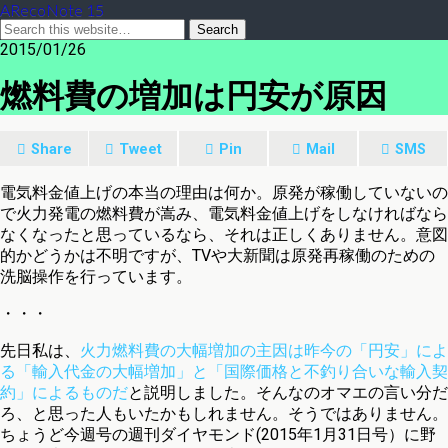
ARecoNote 15
2015/01/26
燃料費の増加は円安が原因
Share
Tweet
Pin
Mail
SMS
電気料金値上げの本当の理由は何か。原発が稼働していないの
で火力発電の燃料費が嵩み、電気料金値上げをしなければなら
なくなったと思っているなら、それは正しくありません。意図
的かどうかは不明ですが、TVや大新聞は原発再稼働のための
洗脳操作を行っています。
・・・
先日私は、
火力燃料費の大幅増加の主因は昨今の「円安」によ
る「輸入代金の大幅増加」と「国際価格と不釣り合いな輸入契
約」によるものだ
と説明しました。そんなのオマエの言い分だ
ろ、と思った人もいたかもしれません。そうではありません。
ちょうど今週号の週刊ダイヤモンド(2015年1月31日号）に野