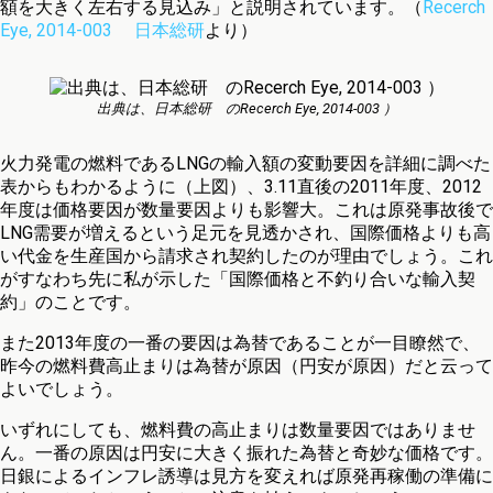
額を大きく左右する見込み」と説明されています。（
Recerch
Eye, 2014-003 日本総研
より）
出典は、日本総研 のRecerch Eye, 2014-003 ）
火力発電の燃料であるLNGの輸入額の変動要因を詳細に調べた
表からもわかるように（上図）、3.11直後の2011年度、2012
年度は価格要因が数量要因よりも影響大。これは原発事故後で
LNG需要が増えるという足元を見透かされ、国際価格よりも高
い代金を生産国から請求され契約したのが理由でしょう。これ
がすなわち先に私が示した「国際価格と不釣り合いな輸入契
約」のことです。
また2013年度の一番の要因は為替であることが一目瞭然で、
昨今の燃料費高止まりは為替が原因（円安が原因）だと云って
よいでしょう。
いずれにしても、燃料費の高止まりは数量要因ではありませ
ん。一番の原因は円安に大きく振れた為替と奇妙な価格です。
日銀によるインフレ誘導は見方を変えれば原発再稼働の準備に