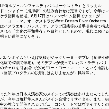
LFO(ルツェルンフェスティバルオーケストラ）とリッカル
ド・シャイー（指揮者）の組み合わせは定番ですが、今年はマ
ケラ指揮も登場。8月17日はバレンボイム指揮でチェロがヨ
ー・ヨー・マ。オーケストラのWest-Eastern Divan Orchestra
はイスラエル、パレスチナ、アラブ国籍等の若手演奏者で構成
される「文化の平和共存」を目的としたもので、現代における
明るい道筋になりそう。
バレンボイムといえば奥様がジャクリーヌ・デプレ（多発性硬
化症で42歳で早逝)。そのデプレが使っていたストラディバリ
のチェロを引き継いだのがヨー・ヨー・マ・・・という逸話も
（当該プログラムの説明にはありませんが）興味深い。
また昨年は日本人演奏家のメインでの演奏はありませんでした
が、今年は角野隼人さんがメイン会場でリサイタル。また、街
中の教会で開催されるデビューコンサートではヴァイオリンの