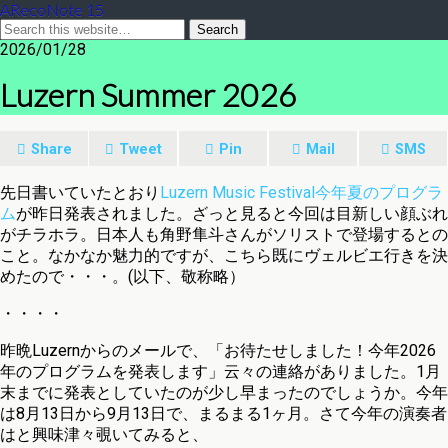
ARecoNote 15
2026/01/28
Luzern Summer 2026
Share
Tweet
Pin
Mail
SMS
先日書いていたとおり
Luzern Music Festival今年夏のプログラ
ム
が昨日発表されました。ざっと見ると今回は目新しい顔ぶれ
がチラホラ。日本人も角野隼斗さんがソリストで登場するとの
こと。なかなか魅力的ですが、こちら既にヴェルビエ行きを決
めたので・・・。(以下、敬称略）
・・・・
昨晩Luzernからのメールで、「お待たせしました！今年2026
年のプログラムを発表します」云々の連絡がありました。1月
末までに発表としていたのが少し早まったのでしょうか。今年
は8月13日から9月13日で、まるまる1ヶ月。さて今年の演奏者
はと興味津々覗いてみると、