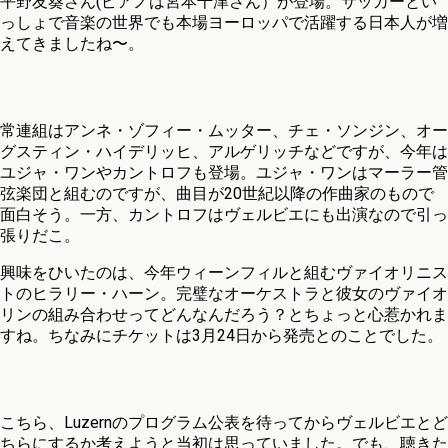
平野友葵さん(ピアノは宮本千津さん）が登場。サッカーとい
っしょで音楽の世界でも本場ヨーロッパで活躍する日本人が増
えてきましたね〜。
常連組はアンネ・ゾフィー・ムッター、チェ・ソンジン、オー
グスティン・ハイデリッヒ、アルゲリッチなどですが、今年は
ユジャ・ワンやカントロフも登場。ユジャ・ワンはマーラー管
弦楽団と組むのですが、曲目が20世紀以降の作曲家のもので
面白そう。一方、カントロフはヴェルビエにも出演なので引っ
張りだこ。
興味をひいたのは、今年ウィーンフィルと組むヴァイオリニス
トのヒラリー・ハーン。完璧なオーケストラと彼女のヴァイオ
リンの組み合わせってどんなんだろう？とちょっと心惹かれま
すね。ちなみにチケットは3月24日から発売とのことでした。
こちら、Luzernのプログラム公表を待ってからヴェルビエとど
ちらにするか考えようと当初は思っていました。でも、聴きた