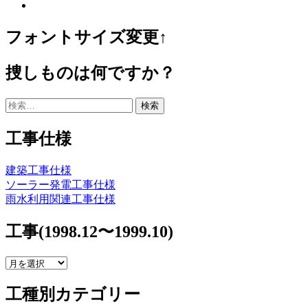
フォントサイズ変更↑
捜しものは何ですか？
検
索:
工事仕様
建築工事仕様
ソーラー発電工事仕様
雨水利用関連工事仕様
工事(1998.12〜1999.10)
工
事
工種別カテゴリー
(1998.12〜
1999.10)