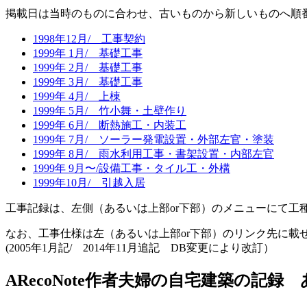
掲載日は当時のものに合わせ、古いものから新しいものへ順
1998年12月/ 工事契約
1999年 1月/ 基礎工事
1999年 2月/ 基礎工事
1999年 3月/ 基礎工事
1999年 4月/ 上棟
1999年 5月/ 竹小舞・土壁作り
1999年 6月/ 断熱施工・内装工
1999年 7月/ ソーラー発電設置・外部左官・塗装
1999年 8月/ 雨水利用工事・書架設置・内部左官
1999年 9月〜/設備工事・タイル工・外構
1999年10月/ 引越入居
工事記録は、左側（あるいは上部or下部）のメニューにて
なお、工事仕様は左（あるいは上部or下部）のリンク先に載せ
(2005年1月記/ 2014年11月追記 DB変更により改訂）
ARecoNote作者夫婦の自宅建築の記録