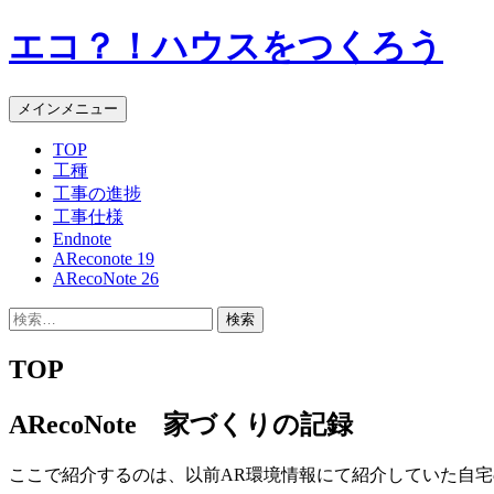
エコ？！ハウスをつくろう
検
コ
メインメニュー
索
ン
TOP
テ
工種
ン
工事の進捗
ツ
工事仕様
へ
Endnote
ス
AReconote 19
キ
ARecoNote 26
ッ
プ
検
索:
TOP
ARecoNote 家づくりの記録
ここで紹介するのは、以前AR環境情報にて紹介していた自宅