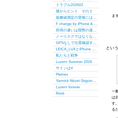
トラブル202602
後からピント その２
ま
血糖値測定の背後には・・・
F change by iPhone & LEICA LUX Pro
所得の違いは国勢の違いか
ノーリスクではなくなった米国債
GPSなしで位置確認するAirTag
とい
LEICA_LUXとiPhone で後からピント
私たちと戦争
Luzern Summer 2026
サインはV
Pletnev
Yannick Nézet-Séguin @ Paris
Luzern forever
一
Rösti
は
す
る