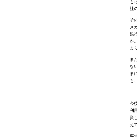
も
社
そ
メ
銀
か
ま
ま
な
ま
も
今
利
資
え
要