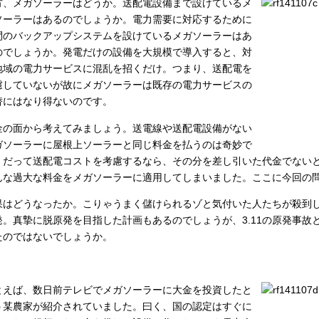
方、メガソーラーはどうか。送配電設備まで設けているメ
ソーラーはあるのでしょうか。電力需要に対応するために
間のバックアップシステムを設けているメガソーラーはあ
のでしょうか。発電だけの設備を大規模で導入すると、対
地域の電力サービスに混乱を招くだけ。つまり、送配電を
慮していないが故にメガソーラーは既存の電力サービスの
替にはなり得ないのです。
金の面から考えてみましょう。送電線や送配電設備がない
ガソーラーに屋根上ソーラーと同じ料金を払うのは奇妙で
。だって送配電コストを考慮するなら、その分を差し引いた代金でない
んな過大な料金をメガソーラーに適用してしまいました。ここに今回の
果はどうなったか。こりゃうまく儲けられるゾと気付いた人たちが殺到
発。真摯に脱原発を目指した計画もあるのでしょうが、3.11の原発事故
たのではないでしょうか。
とえば、数日前テレビでメガソーラーに大金を投資したと
う某農家が紹介されていました。曰く、国の認定はすぐに