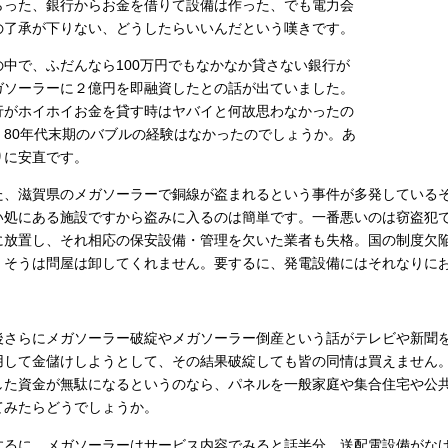
らった、銀行からお金を借りて設備は作った、でも電力会
の了承が下りない、どうしたらいいんだという嘆きです。
の中で、ふだんなら100万円でもなかなか貸さない銀行が
ガソーラーに２億円を即融資したとの話が出ていました。
行がホイホイお金を貸す時はヤバイと何故思わなかったの
。80年代末期のバブルの経験はなかったのでしょうか。あ
りに安直です。
た、滋賀県のメガソーラーで銅線が盗まれるという事件が多発している
い処にある施設ですから盗みに入るのは簡単です。一番悪いのは窃盗犯
に放置し、それ相応の保安設備・管理を欠いた業者も失格。国の制度欠
、そうは問屋は卸してくれません。要するに、発電設備にはそれなりに
後さらにメガソーラー破綻やメガソーラー倒産という話がテレビや新聞
用して金儲けしようとして、その結果破綻しても皆の同情は買えません
した資金が無駄になるというのなら、パネルを一般家庭や集合住宅や公
てみたらどうでしょうか。
するに、メガソーラーはサービス内容でみると話半分。送配電設備がな