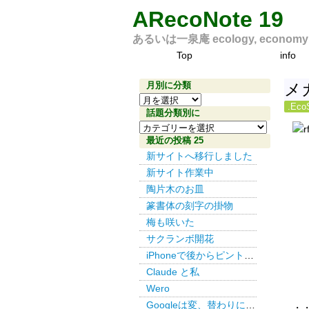
ARecoNote 19
あるいは一泉庵 ecology, economy an
Top
info
月別に分類
メ
月
.Eco
別
話題分類別に
話
に
題
最近の投稿 25
分
分
新サイトへ移行しました
類
類
新サイト作業中
別
陶片木のお皿
に
篆書体の刻字の掛物
梅も咲いた
サクランボ開花
iPhoneで後からピント その３
Claude と私
Wero
Googleは変、替わりにDuckDuckGo
・