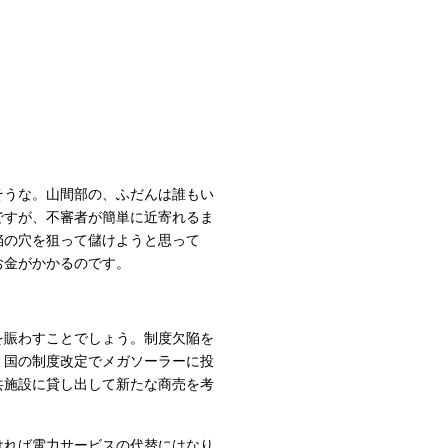
そうな。山間部の、ふだんは誰もい
ですが、不審者が簡単に近寄れるま
陥の穴を狙って儲けようと思って
お金がかかるのです。
を賑わすことでしょう。制度欠陥を
。国の制度改定でメガソーラーに投
共施設に貸し出して新たな商売を考
ければ電力サービスの代替にはなり