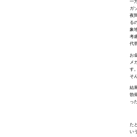
一
ガ
夜
る
象
考
代
お
メ
す
そ
結
勃
っ
た
い