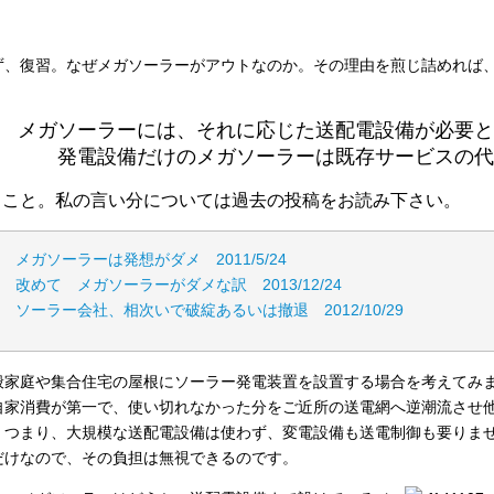
ず、復習。なぜメガソーラーがアウトなのか。その理由を煎じ詰めれば
メガソーラーには、それに応じた送配電設備が必要と
発電設備だけのメガソーラーは既存サービスの代
うこと。私の言い分については過去の投稿をお読み下さい。
メガソーラーは発想がダメ 2011/5/24
改めて メガソーラーがダメな訳 2013/12/24
ソーラー会社、相次いで破綻あるいは撤退 2012/10/29
般家庭や集合住宅の屋根にソーラー発電装置を設置する場合を考えてみ
自家消費が第一で、使い切れなかった分をご近所の送電網へ逆潮流させ
。つまり、大規模な送配電設備は使わず、変電設備も送電制御も要りま
だけなので、その負担は無視できるのです。