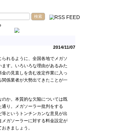
e
2014/11/07
じられるように、全国各地でメガソ
います。いろいろな理由があるみた
料金の見直しを含む改定作業に入っ
る関係業者が大勢出てきたことが一
なのか。本質的な欠陥については既
た通り。メガソーラー批判をする
だ等というトンチンカンな意見が出
はメガソーラーに対する料金設定が
ておきましょう。