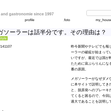
d gastronomie since 1997
profile
.foto
my_hous
ガソーラーは話半分です。その理由は？
Style
昨今新聞やテレビでも報
ーラーの破綻が始まって
いですが、最近では国が
たために宙ぶらりんにな
番の原因。
メガソーラーがなぜダメ
に本サイトで説明してき
と、脱原発へのブレーキ
てくると困るので、今回
過大であることを説明し
・・