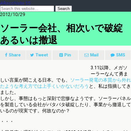
ARecoNote 15
2012/10/29
ソーラー会社、相次いで破綻
あるいは撤退
Share
Tweet
Pin
Mail
SMS
3.11以降、メガソ
ーラーなんて勇ま
しい言葉が聞こえる日本。でも、
ソーラー発電の本質から外れ
たような考え方では上手くいかないだろう
と、私は指摘してき
ました。
しかし、事態はもっと深刻で悲惨なようです。ソーラーパネル
を製造している会社がバタバタ破綻したり、事業から撤退して
いるのが現実です。何故なのか？
・・・