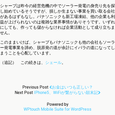
シャープは昨今の経営危機の中でソーラー発電の身売り先を探
し始めているそうですが、損しか生まない事業を買い取る会社
があるはずもなし。パナソニックも新工場凍結、他の企業も利
益が上げられないのは複雑な業界事情がありそうです。いずれ
にしても、作っても儲からなければ企業活動として成り立ちま
せん。
このままいけば、シャープもパナソニックも他の会社もソーラ
ー発電事業を諦め、脱原発の道が余計にイバラの道になってし
まうことを心配しています。
（追記） この続きは、
シェール
。
Previous Post
お金はいつも正しい？
Next Post
IPhone5、WiFiが繋がらない顛末記
Powered by
WPtouch Mobile Suite for WordPress