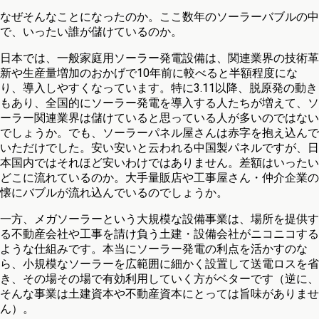
なぜそんなことになったのか。ここ数年のソーラーバブルの中
で、いったい誰が儲けているのか。
日本では、一般家庭用ソーラー発電設備は、関連業界の技術革
新や生産量増加のおかげで10年前に較べると半額程度にな
り、導入しやすくなっています。特に3.11以降、脱原発の動き
もあり、全国的にソーラー発電を導入する人たちが増えて、ソ
ーラー関連業界は儲けていると思っている人が多いのではない
でしょうか。でも、ソーラーパネル屋さんは赤字を抱え込んで
いただけでした。安い安いと云われる中国製パネルですが、日
本国内ではそれほど安いわけではありません。差額はいったい
どこに流れているのか。大手量販店や工事屋さん・仲介企業の
懐にバブルが流れ込んでいるのでしょうか。
一方、メガソーラーという大規模な設備事業は、場所を提供す
る不動産会社や工事を請け負う土建・設備会社がニコニコする
ような仕組みです。本当にソーラー発電の利点を活かすのな
ら、小規模なソーラーを広範囲に細かく設置して送電ロスを省
き、その場その場で有効利用していく方がベターです（逆に、
そんな事業は土建資本や不動産資本にとっては旨味がありませ
ん）。