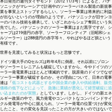
本日発売の週刊ダイヤモンド（2012 11/3号）によると、パナ
ソニックがマレーシアで計画中のソーラーパネル製造の新規事
業を事実上ストップするらしい。ソーラー事業は将来的に利益
が出ないというのが理由のようです。パナソニックが旧サンヨ
ーのパネル技術を継承して、いざこれからシェア奪回という矢
先でした。パナソニックのソーラー事業はまだ黒字ですが、シ
ャープは219億円の赤字、ソーラーフロンティア（旧昭和シェ
ルソーラー）は288億円の赤字等々、やればやるほど損という
有様です。
世界を見渡してみると状況はもっと悲惨です。
ドイツ最大手のQセルズは昨年4月に倒産。それ以前にゾロン
やソーラーミレニアムも破綻していますから、今やドイツのソ
ーラー発電業界はほとんど壊滅的です。脱原発のドイツでなぜ
ソーラー事業が破綻するのか。その理由について、日本の電事
連は「
低コストを武器とする中国企業の参入や供給過剰、販売
価格の低下などによって、急激に業績が悪化して経営破綻に追
い込まれたのが実態
」としています。しかし、ドイツの新エネ
ルギー政策の中で、風力発電やコンパクトなコンパインドサイ
クル発電等が中心に据えられ、ソーラー発電の位置づけが変化
したこと、その変化を見誤ったことの方が大きいのではないで