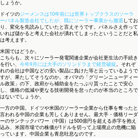
しょうか。
ドイツの
ジーメンスは10年前には世界トップクラスのソーラ
ーパネル製造会社でしたが、既にソーラー事業から撤退
してお
り、変化を先読みしていたと言えそうです。パネルさえ作って
いれば儲かると考えた会社が潰れてしまったということだと私
は考えます。
米国ではどうか。
こちらも、次々にソーラー発電関連企業が会社更生法の手続き
を行い、
今年9月には大手のソリンドラまで経営破綻
。それぞ
れの会社は中国などの安い製品に負けた等と云っているようで
すが、果たしてそうなのか。オバマの「グリーンニューディー
ル政策」の下、政府から補助金をたっぷり貰ったことで安心
し、価格の低減や更なる技術開発を怠ったのが本当のところで
はないでしょうか。
一方の中国。ドイツや米国のソーラー企業から仕事を奪ったと
言われる中国の企業も芳しくありません。最大手・価格リーダ
ーのサンテックパワー（中国）は500億円を超える赤字を抱え
込み、米国市場での株価が1ドルを切って上場廃止の危機に陥
っています。中国企業も青息吐息なのです。