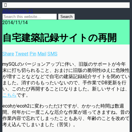
ARecoNote 15
2014/11/14
自宅建築記録サイトの再開
Share
Tweet
Pin
Mail
SMS
mySQLのバージョンアップに伴い、旧版のサポートが今年
末に打ち切られること、おまけに旧版の脆弱性ゆえに危険性
が増すことなどなどで自宅の建築記録紹介サイトを閉めてい
ました。消すのももったいないので、手作業でDB更新を行
い、このたび再開することになりました。新しいサイトは、
こちら
です。
ecohがecoh2に変わっただけですが、かかった時間は数週
間。何年かに一度こんな厄介な作業が巡ってきますね。昔の
作業内容で忘れてしまったこともあり、年齢のことを改めて
考え込んでしまいました（苦笑）。