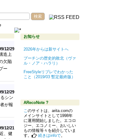
e
お知らせ
99/12/29
2026年からは新サイトへ
構造上
プーチンの歴史的敗北（ヴァ
の欠陥
ル・ノア・ハラリ）
プー
FreeStyleリブレでわかった
こと（2019/03 暫定最終版）
99/12/29
えるシン
ARecoNote ?
筆者が報
こ
のサイトは、arita.comの
メインサイトとして1998年
に運用開始しました。エコロ
ジー、エコノミー、おいしい
99/12/21
もの情報等々を紹介していま
近、健
す。
続きはinfoで
。