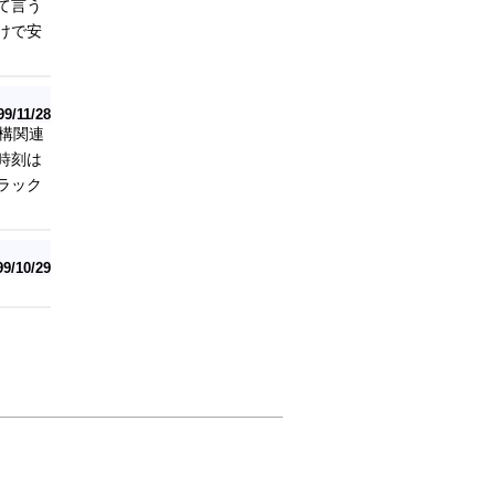
て言う
けで安
99/11/28
構関連
時刻は
ラック
99/10/29