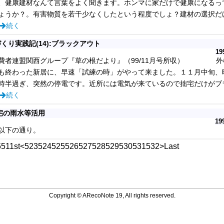
、健康建材なんて言葉をよく聞きます。ホンマに家だけで健康になるっ
ょうか？。有害物質を若干少なくしたという程度でしょ？建材の選択だ
続く
くり実践記(14):ブラックアウト
19
費者連盟関西グループ『草の根だより』（99/11月号所収） 外
も終わった新居に、早速「試練の時」がやって来ました。１１月中旬、
時半過ぎ、突然の停電です。近所には電気が来ているので拙宅だけがブ
続く
宅の雨水等活用
19
以下の通り。
551
1st
<
523
524
525
526
527
528
529
530
531
532
>
Last
Copyright © ARecoNote 19, All rights reserved.