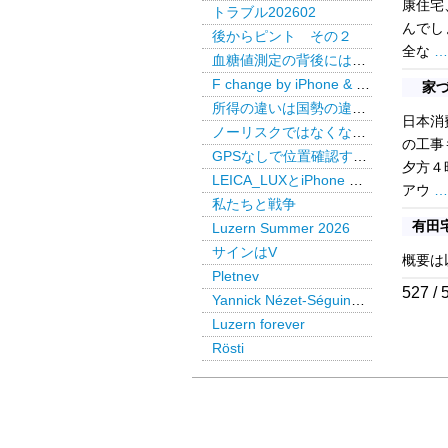
康住宅
トラブル202602
んでし
後からピント その２
全な
…
血糖値測定の背後には・・・
F change by iPhone & LEICA LUX Pro
家づ
所得の違いは国勢の違いか
日本消
ノーリスクではなくなった米国債
の工事
GPSなしで位置確認するAirTag
夕方４
LEICA_LUXとiPhone で後からピント
アウ
…
私たちと戦争
有田
Luzern Summer 2026
サインはV
概要は
Pletnev
527 / 
Yannick Nézet-Séguin @ Paris
Luzern forever
Rösti