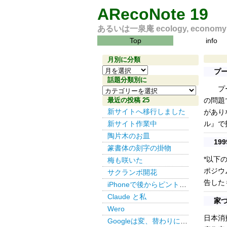
ARecoNote 19
あるいは一泉庵 ecology, economy an
Top
info
月別に分類
月
プ
別
話題分類別に
プール
話
に
題
最近の投稿 25
の問題
分
分
新サイトへ移行しました
類
があり
類
新サイト作業中
ル』で
別
陶片木のお皿
19
に
篆書体の刻字の掛物
*以下
梅も咲いた
ポジウ
サクランボ開花
告した
iPhoneで後からピント その３
Claude と私
家づ
Wero
日本消
Googleは変、替わりにDuckDuckGo