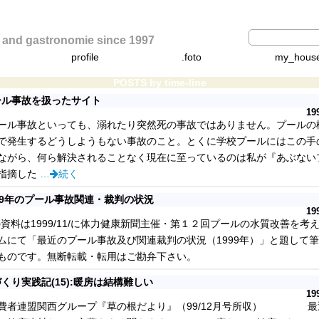
d gastronomie since 1997
profile
.foto
my_hous
POSTS by time-line
ール事故を扱ったサイト
19
事故といっても、溺れたり突然死の事故ではありません。プールの
で発生するどうしようもない事故のこと。とくに学校プールにはこの手
ながら、何ら解決されることなく現在に至っているのは私が『あぶない
指摘した
…
続く
99年のプール事故関連・裁判の状況
19
の資料は1999/11/に体力健康新聞主催・第１２回プールの水質改善を考
ムにて「最近のプール事故及び関連裁判の状況（1999年）」と題して
ものです。無断転載・転用はご勘弁下さい。
くり実践記(15):暖房は結構難しい
19
費者連盟関西グループ『草の根だより』（99/12月号所収） 最