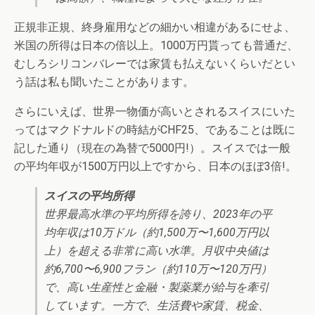
正規非正規、終身雇用などの細かい相違があるにせよ、
米国の所得は日本の倍以上。1000万円貰っても普通だ、
むしろシリコンバレーでは家賃も払えないくらいだとい
う話は私も聞いたことがあります。
さらにいえば、世界一物価が高いとされるスイスにいた
ってはマクドナルドの時結がCHF25、であることは既に
記した通り（現在の為替で5000円!）。スイスでは一般
の平均年収が1500万円以上ですから、日本のほぼ3倍!。
スイスの平均所得
世界最高水準の平均所得を誇り、2023年の平
均年収は10万ドル（約1,500万〜1,600万円以
上）を超える非常に高い水準。月収中央値は
約6,700〜6,900フラン（約110万〜120万円）
で、高い生産性と金融・製薬業が給与を牽引
しています。一方で、生活費や家賃、税金、