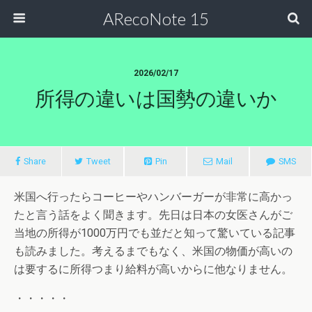
ARecoNote 15
2026/02/17
所得の違いは国勢の違いか
Share
Tweet
Pin
Mail
SMS
米国へ行ったらコーヒーやハンバーガーが非常に高かっ
たと言う話をよく聞きます。先日は日本の女医さんがご
当地の所得が1000万円でも並だと知って驚いている記事
も読みました。考えるまでもなく、米国の物価が高いの
は要するに所得つまり給料が高いからに他なりません。
・・・・・