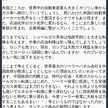
米国どころか、世界中の自動車産業も大きくガソリン車から
ガス車へ移行していくでしょうし、死にかけた米国の自動車
メーカーが先手をとって復活するシナリオもあり得ます。ま
た、石油化学がガス化学に変わるなら、そこにまた新しい企
業群が生まれ、企業再編に繋がっていくことでしょう。
云うまでもなく、シェールガス革命は地政学的にも大きな転
換を与えます。中東の石油利権は吹っ飛んでしまうでしょう
し、ロシアも危うい。現在、ロシアは天然ガス権益を振りか
ざしてヨーロッパ諸国に食い込んでいますが、そのプレゼン
スも一気に低下するからです。
ここまで考えてくると、世界最大のソーラーパネル会社を中
国政府が救済しようとしなかった理由もだいたいわかってき
ます。中国政府の判断とは、時代が石油・天然ガスからシェ
ールガスへ転換しはじめた、ソーラー発電に投資しても安価
なガス発電には太刀打ちできない、それよりも何よりも中国
も急いでエネルギー転換に乗り遅れないように技術開発を急
がないと時代に乗り遅れる、今更ソーラー発電に大枚を注力
することもあるまい・・・等というものではなかったのか。
そう考えると、サンテック絡みの疑問は氷解します。