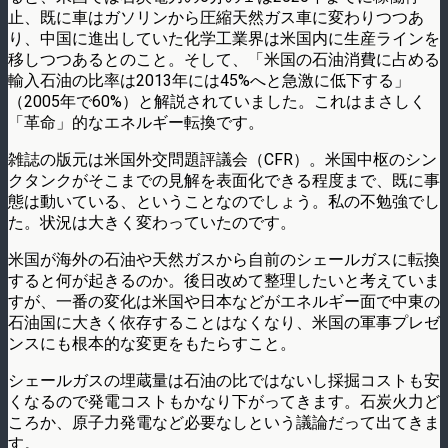
止、既に車はガソリンから圧縮天然ガス車に変わりつつあ
り、中国に進出していた化学工業界は米国内に生産ラインを
移しつつあるとのこと。そして、「米国の石油消費に占める
輸入石油の比率は2013年には45%へと急激に低下する」
（2005年で60%）と解説されていました。これはまさしく
「革命」的なエネルギー転換です。
雑誌の版元は米国外交問題評議会（CFR）。米国中枢のシン
クタンクがそこまでの見解を表面化できる程度まで、既に事
態は動いている、ということなのでしょう。私の不勉強でし
た。状況は大きく変わっていたのです。
米国が海外の石油や天然ガスから自前のシェールガスに転換
すると何が起きるのか。後日改めて整理したいと考えていま
すが、一番の変化は米国や日本などがエネルギー面で中東の
石油国に大きく依存することはなくなり、米国の軍事プレゼ
ンスにも根本的な変更をもたらすこと。
シェールガスの埋蔵量は石油の比ではないし採掘コストも安
くなるので発電コストもかなり下がってきます。石炭火力ど
ころか、原子力発電など必要なしという議論だって出てきま
す。