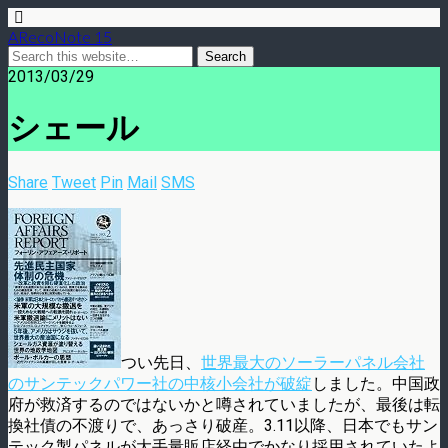
ARecoNote 15
2013/03/29
シェール
Share
Tweet
Pin
Mail
SMS
つい先日、
世界最大のソーラーパネル会社
のサンテックパワー社の中核小会社が破綻
しました。中国政
府が救済するのではないかと噂されていましたが、最後は転
換社債の不渡りで、あっさり破産。3.11以降、日本でもサン
テック製パネルが大手量販店経由でかなり採用されていたよ