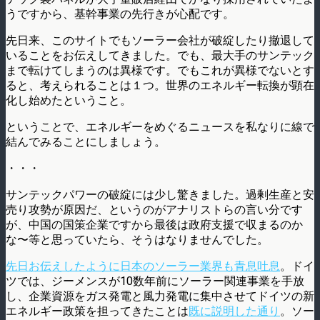
うですから、基幹事業の先行きが心配です。
先日来、このサイトでもソーラー会社が破綻したり撤退して
いることをお伝えしてきました。でも、最大手のサンテック
まで転けてしまうのは異様です。でもこれが異様でないとす
ると、考えられることは１つ。世界のエネルギー転換が顕在
化し始めたということ。
ということで、エネルギーをめぐるニュースを私なりに線で
結んでみることにしましょう。
・・・
サンテックパワーの破綻には少し驚きました。過剰生産と安
売り攻勢が原因だ、というのがアナリストらの言い分です
が、中国の国策企業ですから最後は政府支援で収まるのか
な〜等と思っていたら、そうはなりませんでした。
先日お伝えしたように日本のソーラー業界も青息吐息
。ドイ
ツでは、ジーメンスが10数年前にソーラー関連事業を手放
し、企業資源をガス発電と風力発電に集中させてドイツの新
エネルギー政策を担ってきたことは
既に説明した通り
。ソー