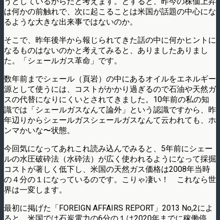
うとしているからだと考えます。とすると、昨今の株価上昇
は何かの前触れで、次に起こることは米国が話題の中心にな
るような大きな出来事ではないのか。
そこで、昨年後半から報じられてきた話の中に何かヒントに
なるものはないのかと考えてみると、ありましたありまし
た。「シェールガス革命」です。
数年前までシェール（頁岩）の中にあるオイルをエネルギー
源として使うには、コストがかかり過ぎるので石油や天然ガ
スの代替になりにくいとされてきました。10年前の私の知
識では「シェールガスなんて論外」という認識ですから、昨
年辺りからシェールガスシェールガスなんて云われても、ホ
ンマかいな〜状態。
今回気になってあれこれ読み込んでみると、5年前にシェー
ルの水圧破砕法（水砕法）が広く使われるようになって採掘
コストが著しく低下し、米国の天然ガス価格は2008年当時
の４分の１になっているのです。こりゃ凄い！ これなら世
界は一変します。
最初に掲げた「FOREIGN AFFAIRS REPORT」2013 No,2によ
ると、米国では石炭電力の6分の１は2020年までに稼働停