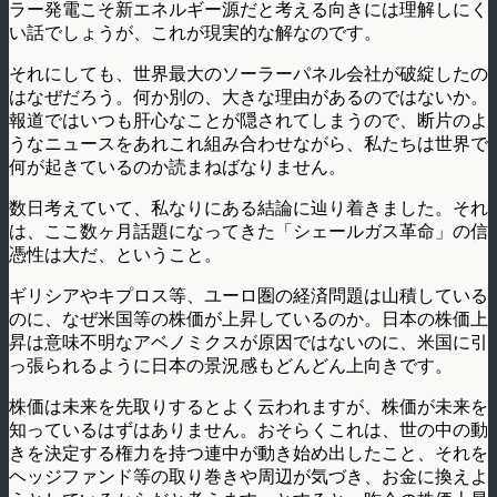
ラー発電こそ新エネルギー源だと考える向きには理解しにく
い話でしょうが、これが現実的な解なのです。
それにしても、世界最大のソーラーパネル会社が破綻したの
はなぜだろう。何か別の、大きな理由があるのではないか。
報道ではいつも肝心なことが隠されてしまうので、断片のよ
うなニュースをあれこれ組み合わせながら、私たちは世界で
何が起きているのか読まねばなりません。
数日考えていて、私なりにある結論に辿り着きました。それ
は、ここ数ヶ月話題になってきた「シェールガス革命」の信
憑性は大だ、ということ。
ギリシアやキプロス等、ユーロ圏の経済問題は山積している
のに、なぜ米国等の株価が上昇しているのか。日本の株価上
昇は意味不明なアベノミクスが原因ではないのに、米国に引
っ張られるように日本の景況感もどんどん上向きです。
株価は未来を先取りするとよく云われますが、株価が未来を
知っているはずはありません。おそらくこれは、世の中の動
きを決定する権力を持つ連中が動き始め出したこと、それを
ヘッジファンド等の取り巻きや周辺が気づき、お金に換えよ