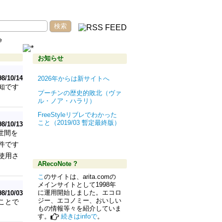
e
お知らせ
98/10/14
2026年からは新サイトへ
知です
プーチンの歴史的敗北（ヴァ
ル・ノア・ハラリ）
FreeStyleリブレでわかった
こと（2019/03 暫定最終版）
98/10/13
世間を
件です
使用さ
ARecoNote ?
こ
のサイトは、arita.comの
メインサイトとして1998年
に運用開始しました。エコロ
98/10/03
ジー、エコノミー、おいしい
ことで
もの情報等々を紹介していま
す。
続きはinfoで
。