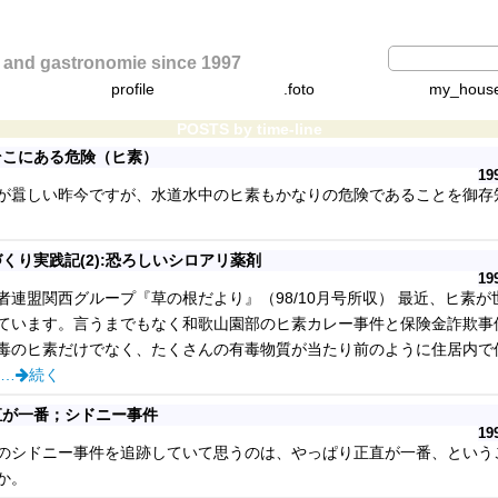
d gastronomie since 1997
profile
.foto
my_hous
POSTS by time-line
そこにある危険（ヒ素）
19
囂しい昨今ですが、水道水中のヒ素もかなりの危険であることを御存
くり実践記(2):恐ろしいシロアリ薬剤
19
者連盟関西グループ『草の根だより』（98/10月号所収） 最近、ヒ素が
ています。言うまでもなく和歌山園部のヒ素カレー事件と保険金詐欺事
毒のヒ素だけでなく、たくさんの有毒物質が当たり前のように住居内で
…
続く
直が一番；シドニー事件
19
シドニー事件を追跡していて思うのは、やっぱり正直が一番、という
か。