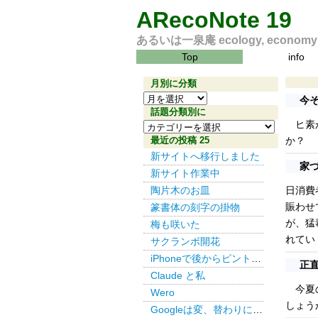
ARecoNote 19
あるいは一泉庵 ecology, economy an
Top
info
月別に分類
月
今
別
話題分類別に
ヒ素が
話
に
題
最近の投稿 25
か？
分
分
新サイトへ移行しました
類
家づ
類
新サイト作業中
別
陶片木のお皿
日消費
に
賑わせ
篆書体の刻字の掛物
が、猛
梅も咲いた
れてい
サクランボ開花
iPhoneで後からピント その３
正
Claude と私
今夏の
Wero
しょう
Googleは変、替わりにDuckDuckGo