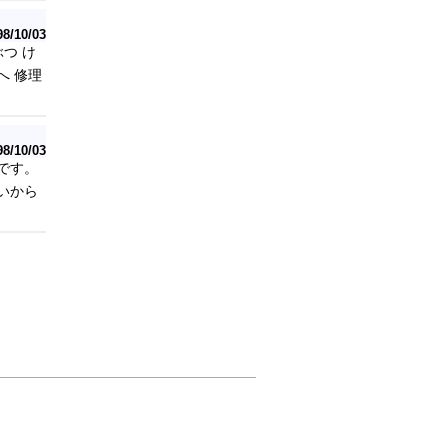
98/10/03
つ け
へ 修理
98/10/03
です。
いから