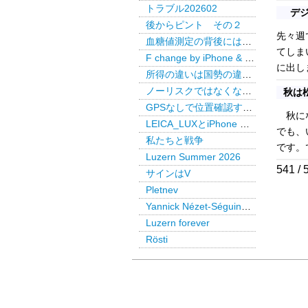
トラブル202602
デ
後からピント その２
先々週
血糖値測定の背後には・・・
てしま
F change by iPhone & LEICA LUX Pro
に出し
所得の違いは国勢の違いか
ノーリスクではなくなった米国債
秋は
GPSなしで位置確認するAirTag
秋にな
LEICA_LUXとiPhone で後からピント
でも、
私たちと戦争
です。
Luzern Summer 2026
541 / 
サインはV
Pletnev
Yannick Nézet-Séguin @ Paris
Luzern forever
Rösti