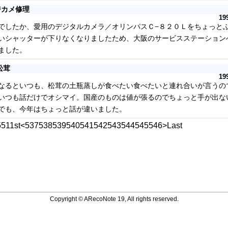
ジカメ修理
19
でしたか、愛用のデジタルカメラ／オリンパスＣ−８２０Ｌをちょっとぶ
いシャッターが下りなくなりましたため、大阪のサービスステーション
ました。
松茸
19
るといつも、松茸の土瓶蒸しが食べたい食べたいと連れ合いが言うの
いつも話だけでオシマイ。国産のものは値が張るのでちょっと手が出な
でも、今年はちょっと話が違いました。
551
1st
<
537
538
539
540
541
542
543
544
545
546
>
Last
Copyright © ARecoNote 19, All rights reserved.