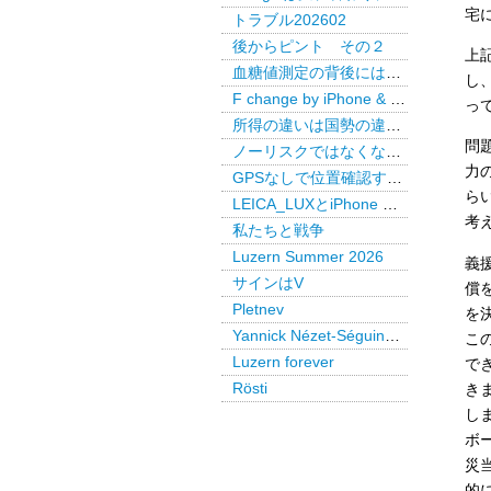
宅
トラブル202602
後からピント その２
上
血糖値測定の背後には・・・
し
F change by iPhone & LEICA LUX Pro
っ
所得の違いは国勢の違いか
問
ノーリスクではなくなった米国債
力
GPSなしで位置確認するAirTag
ら
LEICA_LUXとiPhone で後からピント
考
私たちと戦争
Luzern Summer 2026
義
サインはV
償
Pletnev
を
Yannick Nézet-Séguin @ Paris
こ
Luzern forever
で
Rösti
き
し
ボ
災
的