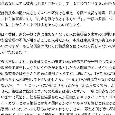
に住めない点では被害は全壊と同等」として、１世帯当たり３５万円を
記は義援金の配分先として４つの区分けを考え、今回の被災を地震、津
、これら被害者に対してお金を渡そうとするものです。金額の多寡につ
ている１）から３）まではまぁそんなものでしょう。
題は４番目。原発事故で家に住めなくなった人に義援金を出すのは問題
の安全管理の不備が引き起こした人災だから、本来は東京電力が責任を
いいのですが、もし賠償金の代わりに義援金を使うのなら変じゃないで
えていただきたい。
援金の支払により、原発被災者への東電や国の賠償責任が一部でも免除
を義援金で充当しようという企みがあるとしたら大問題です。そういう
決める委員会はきちんと国民に説明すべきです。堀田さん、TVであれこ
の件もちゃんと説明して下さいませんか。<-- まぁTVが役に立たない
きないか。 ＊ ＊ こういうのが起こりそうだから（起こらなくても、
ません。義援金の配分についての疑義とは違いますが、一般に日赤など
まいます（既述）。社会福祉協議会なんか経由だとキックバックで１０
ーイスカウトとか自治会とか何々団体とかが３つも４つも絡むとお金が
当事者にいったいいくら渡るのか全くわかりません。 最たる例が赤い羽
に使われていないとのこと（35年前に羽仁五郎の本で教えてもらった）