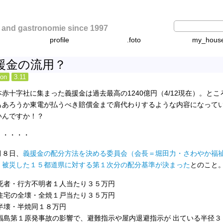
d gastronomie since 1997
profile
.foto
my_hous
援金の流用？
ion
3.11
本赤十字社に集まった義援金は過去最高の1240億円（4/12現在）。と
もあろうか東電が払うべき賠償金まで肩代わりするような内容になって
いんですか！？
・・・・・
月８日、
義援金の配分方法を決める委員会（会長＝堀田力・さわやか福
、被災した１５都道県に対する第１次分の配分基準が決まった
とのこと
) 死者・行方不明者１人当たり３５万円
) 住宅の全壊・全焼１戸当たり３５万円
) 半壊・半焼同１８万円
) 福島第１原発事故の影響で、避難指示や屋内退避指示が 出ている半径