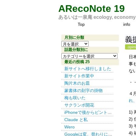
ARecoNote 19
あるいは一泉庵 ecology, economy an
Top
info
月別に分類
義
月
.opin
別
話題分類別に
話
に
日
題
最近の投稿 25
分
事
分
新サイトへ移行しました
類
な
類
新サイト作業中
別
・
陶片木のお皿
に
篆書体の刻字の掛物
４
梅も咲いた
れ
サクランボ開花
1
iPhoneで後からピント その３
2
Claude と私
3
Wero
4
Googleは変、替わりにDuckDuckGo