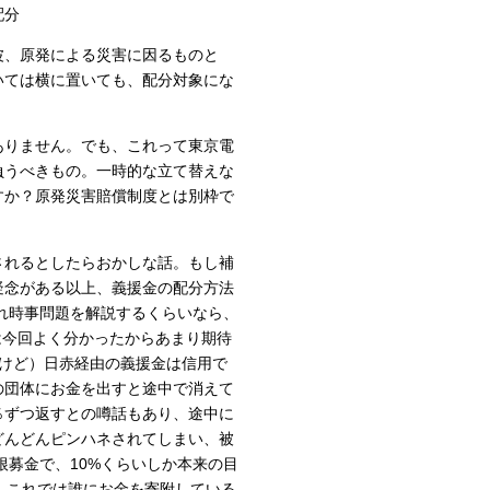
配分
波、原発による災害に因るものと
いては横に置いても、配分対象にな
ありません。でも、これって東京電
負うべきもの。一時的な立て替えな
すか？原発災害賠償制度とは別枠で
されるとしたらおかしな話。もし補
疑念がある以上、義援金の配分方法
れ時事問題を解説するくらいなら、
のは今回よく分かったからあまり期待
だけど）日赤経由の義援金は信用で
の団体にお金を出すと途中で消えて
％ずつ返すとの噂話もあり、途中に
どんどんピンハネされてしまい、被
根募金で、10%くらいしか本来の目
。これでは誰にお金を寄附している