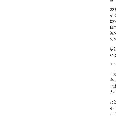
3
そ
に
自
裕
で
放
い
＊
一
今
り
人
た
示
こ