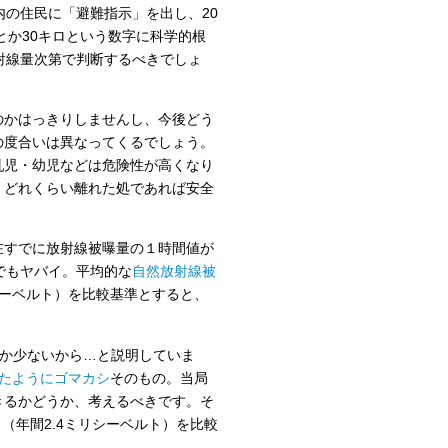
内の住民に「避難指示」を出し、20
とか30キロという数字に科学的根
射線量次第で判断するべきでしょ
のかはっきりしませんし、今後どう
の度合いは異なってくるでしょう。
乳児・幼児などは危険性が高くなり
、どれくらい離れた処であれば安全
在すでに放射線被曝量の１時間値が
でもヤバイ。平均的な
自然放射線被
ロシーベルト）を比較基準とすると、
とか少ないから…と説明していま
たようにゴマカシ
そのもの。当局
きるかどうか、考えるべきです。そ
ト（年間2.4ミリシーベルト）を比較