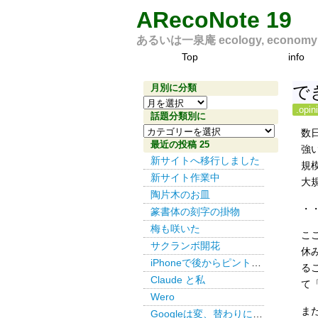
ARecoNote 19
あるいは一泉庵 ecology, economy an
Top
info
月別に分類
で
月
.opin
別
話題分類別に
話
に
数
題
最近の投稿 25
分
強
分
新サイトへ移行しました
類
規
類
新サイト作業中
大
別
陶片木のお皿
に
・
篆書体の刻字の掛物
梅も咲いた
こ
サクランボ開花
休
iPhoneで後からピント その３
る
Claude と私
て
Wero
ま
Googleは変、替わりにDuckDuckGo