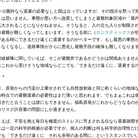
0キロ圏外なら退避の必要なしと国は云っていますが、その指示を黙って
うは思いません。事態が悪い方へ急変してしまうと避難対象区域や「屋
拡大されることになりかねません。そうなると、人の立ち入りが制限さ
力避難が難しくなってしまいます。そうなる前に（
ロジスティックス
が
がある時にできるだけ遠くに退避するのがベターです。もし最悪の事態
きなくなるし、道路事情がさらに悪化し避難手段の確保も難しくなりま
射線被曝に関していえば、そこが避難所であるかどうかは関係ありませ
はこれから受けそうな地域ならどこでも「できるだけ遠くに」退避する
＊＊
方、原発からの汚染が上乗せされても自然放射線と同じ桁くらいの地域
の時点での避難退避の必要性はまだ薄いと思われます。でもまぁこれは
過ぎだと云うことは誰にもできません。福島原発がこれからどうなるの
のリスク許容量の問題にしか過ぎません。
とえば、不安を抱え毎日を極度のストレスに苛まされる位なら退避疎開
には一定の科学的根拠が必要ですが、個人の判断は何も科学的合理性だ
でも「できるだけ遠くに それも余裕のある間に」というスタンスでい