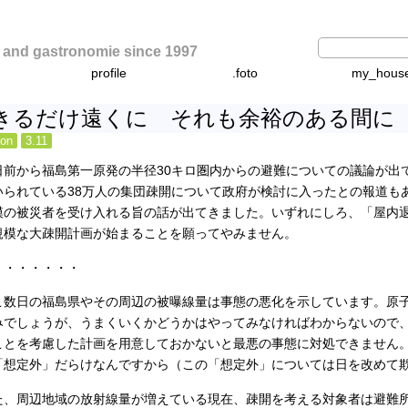
d gastronomie since 1997
profile
.foto
my_hous
きるだけ遠くに それも余裕のある間に
ion
3.11
日前から福島第一原発の半径30キロ圏内からの避難についての議論が出
いられている38万人の集団疎開について政府が検討に入ったとの報道も
模の被災者を受け入れる旨の話が出てきました。いずれにしろ、「屋内
規模な大疎開計画が始まることを願ってやみません。
・・・・・・・
こ数日の福島県やその周辺の被曝線量は事態の悪化を示しています。原
みでしょうが、うまくいくかどうかはやってみなければわからないので
ことを考慮した計画を用意しておかないと最悪の事態に対処できません
「想定外」だらけなんですから（この「想定外」については日を改めて
た、周辺地域の放射線量が増えている現在、疎開を考える対象者は避難