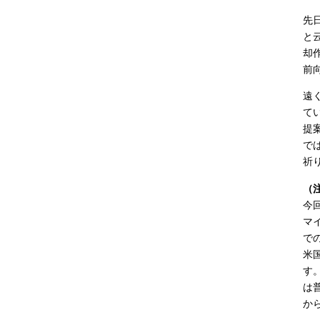
先
と
却
前
遠
て
提
で
祈
（
今
マ
で
米
す
は
か