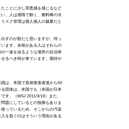
きたことに少し罪悪感を感じるなど
ない、人は感情で動く、燃料棒の冷
、リスク管理は個人個人の裁量だと
し出すのが筋だと思いますが、待っ
ています。余裕がある人はそれらの
加の一途を辿るような場所の自治体
させるべき時が来ています。期待や
国は、本国で原発推進者達から50
いる団体は、米国でも（米国が日本
（WSJ 2011/3/18）また、
を問題にしているとの指摘もありま
を使っているため、そこからの汚染
注入を急ぐのはそういう理由がある
？