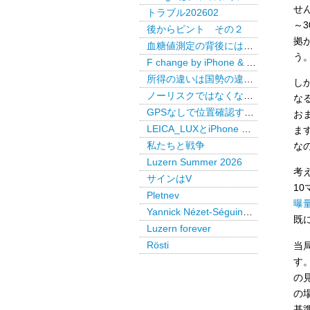
せ
トラブル202602
～
後からピント その２
拠
血糖値測定の背後には・・・
う
F change by iPhone & LEICA LUX Pro
所得の違いは国勢の違いか
し
ノーリスクではなくなった米国債
な
GPSなしで位置確認するAirTag
お
LEICA_LUXとiPhone で後からピント
ま
私たちと戦争
な
Luzern Summer 2026
考
サインはV
1
Pletnev
曝
Yannick Nézet-Séguin @ Paris
既
Luzern forever
Rösti
当
す
の
の
基