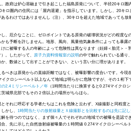
ん。政府は炉心溶融まで引き起こした福島原発について、半径20キロ圏
30キロ圏内の住民には「屋内退避」を指示しています。しかし、20キロ
があるわけではありませんし（注）、30キロを超えた地域であっても放
。
かし、厄介なことに、ゼロポイントである原発の破壊状況がどの程度な
るかも予断を許しません。地形、風向、風量他気象条件によっても暴露
まけに被曝する人の年齢によって危険性は異なります（妊婦＜胎児＞・
す）。したがって、
原子力資料情報室の説明
の中で触れられている通り
のか、数値として出すことができない、という言い分に理があります。
えるべきは原発からの直線距離ではなく、被曝影響の度合いです。今現
0マイクロシーベルト以上なんて地域は明らかに危険ですが、その１桁下
量の2.4ミリシーベルト／年
（1時間当たりに換算すると0.274マイク
に茨城県北部でもその２倍以上の場所がちらほら。
局とそれに呼応する学者たちはこれを危険と云わず、X線撮影と同程度
。しかし、
1時間当たりの放射線量とＸ線撮影とを比較するのは先に記し
見解を待つのではなく、まず個々人でそれぞれの地域での被曝を是認で
場合、先に示した自然放射線被曝量の１時間値 0.274マイクロシーベル
準としてはどうでしょうか？