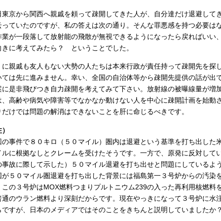
日東京から関西へ親戚を頼って疎開してきた人が、自分達だけ退避して
云っていたのですが、私の答えは次の通り。そんな罪悪感を持つ必要は
作業が一段落して放射能の飛散が無視できるようになったら戻ればいい
向きに考えてみたら？ ということでした。
くに親戚も友人もない大勢の人たちは本来行政が責任持って疎開先を探
いては先に進みません。幸い、全国の自治体等から疎開先提供の話が出
案に是非飛びつき自力疎開を考えてみて下さい。放射線の被曝線量が増
は、高齢や病気や障害等でなかなか動けない人を中心に疎開計画を始動
りだけでは問題の解消はできないことを肝に命じるべきです。
注）
回の事件で８０キロ（５０マイル）圏内は退避という基準を打ち出した米
イルに根拠なしとクレームを受けたそうです。一方で、原発に反対して
の事故に際して示した）５０マイル退避を打ち出せと問題にしているようです。
国が５０マイル圏退避を打ち出した背景には福島第一３号炉からの汚染
。この３号炉はMOX燃料つまりプルトニウム239の入った再利用核燃料
普通のウラン燃料より深刻だからです。現在やっきになって３号炉に水
らですが、日本のメディアではそのことをきちんと説明していましたか