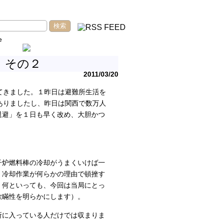
e
 その２
2011/03/20
てきました。１昨日は避難所生活を
ありましたし、昨日は関西で数万人
退避」を１日も早く改め、大胆かつ
子炉燃料棒の冷却がうまくいけば一
、冷却作業が何らかの理由で頓挫す
。何といっても、今回は当局にとっ
欺瞞性を明らかにします）。
所に入っている人だけでは収まりま