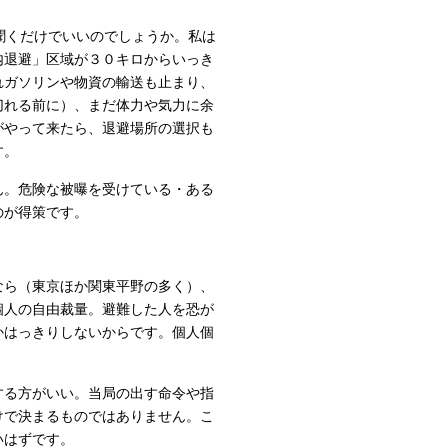
聞くだけでいいのでしょうか。私は
内退避」区域が３０キロからいっき
れガソリンや物資の輸送も止まり、
切れる前に）、まだ体力や気力に余
がやって来たら、退避場所の選択も
す。
ん。危険な被曝を受けている・ある
のが得策です。
なら（東京ほか関東平野の多く）、
個人の自由裁量。避難した人を恐が
かはっきりしないからです。個人個
する方がいい。当局の出す命令や指
けで決まるものではありません。こ
いはずです。