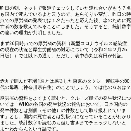
昨日の朝、ネットで報道チェックしていた連れ合いがもう７名
も国内で死んでいるよと云うので、あらそりゃ変だ、昨日の時
点での厚労省の発表では１名だったと応えた後、念のために死
亡者の数を数えてみることにしました。そうすると、統計数字
の違いの理由が判明しました。
まず26日時点での厚労省の資料（新型コロナウイルス感染症
の現在の状況と厚生労働省の対応について（令和２年２月26
日版））では以下の通り。ただし、表中赤丸は有田が付記。
赤丸で囲んだ死者1名とは感染した東京のタクシー運転手の80
代の母親（神奈川県在住）のことでしょう。では他の６名は？
厚労省の資料をよくよく読むと、クルーズ船での発生状況につ
いては「WHOの各国の発生状況の報告において、日本国内の
発生件数とは別個（その他）の件数として取り扱われていま
す」とし、国内の死亡者とは別扱いになっていることがわかり
ました。統計数字を読むのも但し書きまでチェックしないと
よ〜わからんという話です。