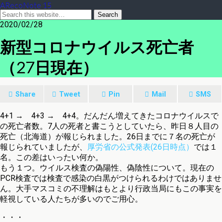
ARecoNote 15
2020/02/28
新型コロナウイルス死亡者
（27日現在）
Share
Tweet
Pin
Mail
SMS
4+1 → 4+3 → 4+4。だんだん増えてきたコロナウイルスで
の死亡者数。7人の死者と書こうとしていたら、昨日８人目の
死亡（北海道）が報じられました。26日までに７名の死亡が
報じられていましたが、
厚労省の公式発表(26日時点）
では１
名。この差はいったい何か。
もう１つ。ウイルス検査の偽陽性、偽陰性について。現在の
PCR検査では検査で感染の白黒がつけられるわけではありませ
ん。大手マスコミの不理解はもとより行政当局にもこの事実を
軽視している人たちが多いのでご用心。
・・・