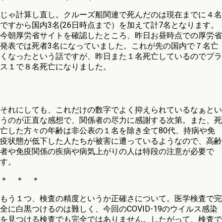
じゃ計算し直し。クルーズ船関連で死んだのは現在までに４名
ですから国内3名(26日時点まで）を加えて計7名となります。
今朝厚労省サイトを確認したところ、昨日お昼時点での厚労省
発表では死者3名になっていました。これが先の国内で７名亡
くなったという話ですが、昨日また１名死亡しているのでプラ
ス１で８名死亡になりました。
それにしても、これだけの数字でよく抑えられているなぁとい
うのが正直な感想で、関係者の尽力に感謝する次第。また、死
亡した方々の年齢は非公表の１名を除き全て80代、持病や免
疫状態が低下した人たちが被害に遭っているようなので、高齢
者や免疫関係の疾病や病気上がりの人は特段の注意が必要で
す。
＊ ＊ ＊
もう１つ、検査の精度というか正確さについて。医学検査で完
全に白黒つけるのは難しく、今回のCOVID-19のウイルス感染
を見つける検査でも完全ではありません。したがって、検査で