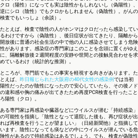
クロ（陽性）になっても実は陰性かもしれないし（偽陽性）、
逆にシロ（陰性）でもクロかもしれません（偽陰性）。がんの
検査でもいっしょ（余談）。
たとえば、検査で陰性の人がホンマはクロだったら感染してい
るわけですから（偽陰性）、後日症状が出てきたり、隔離から
開放後に普通の社会生活の中で他の人に感染させてしまう危険
性があります。感染症の専門家はこのことを念頭に置くがゆえ
に、隔離解放後２週間程度の安静や世間との接触見合わせを求
めているわけ（統計的な推測）。
ところが、専門筋でもこの事実を軽視する向きがあります。た
とえば、
昨日報じられた大阪府の40代女性の感染例
では当初
陽性だったのが陰性になったので安心していたら、その後ノド
の違和感や胸の痛みが出てきたため再度PCR検査を行ったこと
ろ陽性（クロ）。
ある専門家は再感染や臓器などにウイルスが潜む「持続感染」
の可能性を指摘し「陰性となって退院した後も、再び症状が出
れば再検査を行うことが望ましい」（日経新聞他）と指摘して
います。陰性になっても痰などの中にウイルスが潜んでいる危
険性があるので持続感染はあるでしょう。でも、検査が偽陰性