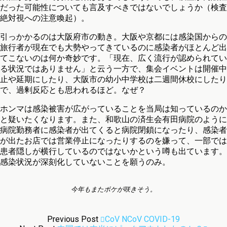
だった可能性についても言及すべきではないでしょうか（検査
絶対視への注意喚起）。
引っかかるのは大阪府市の動き。大阪や京都には感染国からの
旅行者が現在でも大勢やってきているのに感染者がほとんど出
てこないのは何か奇妙です。「現在、広く流行が認められてい
る状況ではありません」と云う一方で、集会イベントは開催中
止や延期にしたり、大阪市の幼小中学校は二週間休校にしたり
で、過剰反応とも思われるほど。なぜ？
ホンマは感染被害が広がっていることを当局は知っているのか
と疑いたくなります。また、和歌山の済生会有田病院のように
病院勤務者に感染者が出てくると病院閉鎖になったり、感染者
が出たお店では営業停止になったりするのを嫌って、一部では
患者隠しが横行しているのではないかという噂も出ています。
感染状況が深刻化していないことを願うのみ。
今年もまたボケが咲きそう。
Previous Post
CoV NCoV COVID-19