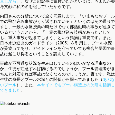
直しから
」。なぜこの記事に気付いたかといえば、内田氏が参
考文献に私の名を記していたからです。
内田さんの分析について全く同意します。「いまもなおプール
での飛び込み事故がくり返されている」というのはその通りで
すし、一般の水泳授業の時だけでなく部活動時の事故が起きて
いるということから、「一定の飛び込み技術があったとして
も、重大事故が起きてしまう」という指摘は重要です。また、
日本水泳連盟のガイドライン（2005）を引用し、プール水深
が妥協点であり、ガイドラインを守っていても複合的要因で事
故は起こり得るということを説明しています。
事故が不可避な状況を生み出しているのはいかなる理由なの
か。生徒が注意すれば防げるのでしょうか。プール管理者がき
ちんと対応すれば事故はなくなるのでしょうか。否です。私は
生徒の身長とプール水深との関係から探ってみました（
あぶな
いプール
）。また、
本サイトでもプール構造上の欠陥を指摘し
てきました
。