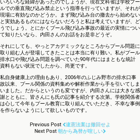
いろいろな経緯があったのでしょうが、現在文科省は学校プー
ルでの垂直飛び込み禁止という指導を行っていますが、それが
現場に有効なのかどうか。まず飛び込み台の撤去から始めない
と実効あるものにはならないだろうと私は考えていますが、ど
うでしょう。とにかくプール飛び込み事故の最近の実情につい
て知りたいなら、内田さんのお話をお是非どうぞ。
それにしても、やっとアカデミックなところからプール問題に
取り組む人が登場してきたことは本当に有り難い。私がプール
排水口や飛び込み問題を調べていた90年代にはまともな統計
資料もない状況でしたから、尚更です。
私自身健康上の理由もあり、2006年のふじみ野市の排水口事
故以来、プール関係の資料集めや解析作業から手を引いてしま
いました。だからというのも変ですが、内田さんには大きな感
謝とともに、皆さんにも氏の記事を紹介する次第。学校関係者
は心して今年もプール教育に取り組んでいただき、不幸な事例
を作らないようにして欲しいものです。
Previous Post
違憲法案は撤回せよ
Next Post
朝から為替が喧しい