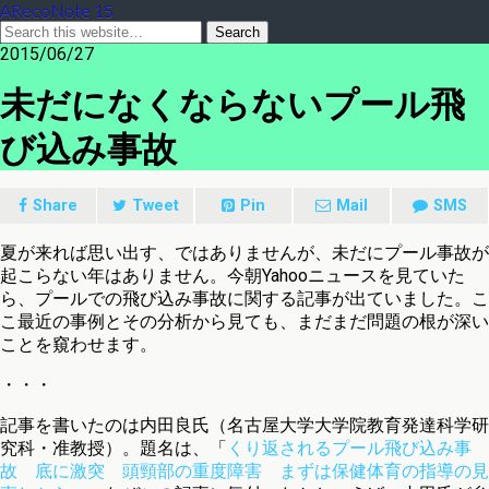
ARecoNote 15
2015/06/27
未だになくならないプール飛
び込み事故
Share
Tweet
Pin
Mail
SMS
夏が来れば思い出す、ではありませんが、未だにプール事故が
起こらない年はありません。今朝Yahooニュースを見ていた
ら、プールでの飛び込み事故に関する記事が出ていました。こ
こ最近の事例とその分析から見ても、まだまだ問題の根が深い
ことを窺わせます。
・・・
記事を書いたのは内田良氏（名古屋大学大学院教育発達科学研
究科・准教授）。題名は、「
くり返されるプール飛び込み事
故 底に激突 頭頸部の重度障害 まずは保健体育の指導の見