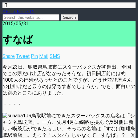
ARecoNote 15
2015/05/31
すなば
Share
Tweet
Pin
Mail
SMS
今月23日、鳥取県鳥取市にスターバックスが初進出。全国
でこの県だけ出店がなかったそうな。初日開店前には約
1000人の行列があったとのことですが、どうせ並び屋さん
の仕掛けだと云うのは穿ちすぎでしょうか。でも、面白いの
は別のところにありました。
・・・・
JR鳥取駅前にできたスターバックスの店名は「シ
ャミネ鳥取店」。一方、先月4月に線路を挟んで反対側に新
しい喫茶店ができたらしい。そっちの名前は「すなば珈琲鳥
取駅前店」。えっ？「スタバ」じゃなくて「すなば」？ 冗