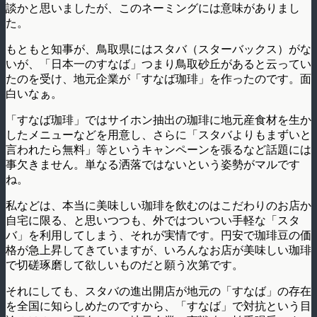
談かと思いましたが、このネーミングには意味がありまし
た。
もともと知事が、鳥取県にはスタバ（スターバックス）がな
いが、「日本一のすなば」つまり鳥取砂丘があると云ってい
たのを受け、地元企業が「すなば珈琲」を作ったのです。面
白いなぁ。
「すなば珈琲」ではサイホン抽出の珈琲に地元産食材を生か
したメニューなどを用意し、さらに「スタバよりもまずいと
言われたら無料」等というキャンペーンを張るなど話題には
事欠きません。単なる洒落ではないという姿勢がマルです
ね。
私などは、本当に美味しい珈琲を飲むのはこだわりのお店か
自宅に限る、と思いつつも、外ではついつい手軽な「スタ
バ」を利用してしまう、それが実情です。円安で珈琲豆の価
格が急上昇してきていますが、いろんなお店が美味しい珈琲
で切磋琢磨して欲しいものだと願う次第です。
それにしても、スタバの進出開店が地元の「すなば」の存在
を全国に知らしめたのですから、「すなば」で対抗という目