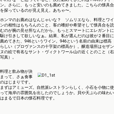
ン。さらに、もっと安いのも薦めてきました。こちらの懐具合
を探っているのが見え見え。あちゃ〜。
ホンマのお薦めはなんじゃいな？ ソムリエなら、料理とワイ
ンの相性はもちろんのこと、客の嗜好や希望そして懐具合を読
むのが腕の見せ所なんだから、もっとスマートにエレガントに
駆け引きして欲しいなぁ。結果、私が選んだのは彼が２番目に
薦めてきた、946というワイン。946という名前の由来は標高
らしい（プロヴァンスの十字架の標高か）。醸造場所はセザン
ヌの絵で有名なサント・ヴィクトワール山の近くとのこと（右
写真）。
料理と飲み物が決
まって、さぁ食事
のはじまりです。
まずはアミューズ。自然派レストランらしく、小石を小物に使
って海岸の雰囲気を出したのでしょうか。貝や天ぷらの味わい
はまるで日本の懐石料理です。