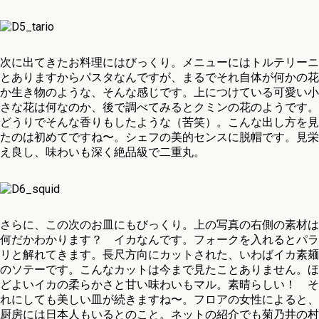
次に出てきたお料理にはびっくり。メニューにはトルテリーニ
とありますからパスタなんですが、まるでそれ自体が何かの花
か生き物のような、そんな感じです。上につけている可愛い小
さな花は何なのか、後で調べてみるとクミンの花のようです。
どうりでそんな香りもしたような（苦笑）。こんな出し方を見
たのは初めてですね〜。シェフの美的センスに脱帽です。見栄
え良し、味わいも深く絶品級で二重丸。
さらに、この次のお皿にもびっくり。上の写真の右側の素材は
何だかわかります？ イカなんです。フォークを入れるとパラ
リと解れてきます。長尺方向にカットされた、いわばイカ素麺
のソテーです。こんなカットは今まで見たことありません。ほ
どよいイカの柔らかさと甘い味わいもマル。素晴らしい！ そ
れにしても美しい皿が続きますね〜。フロアの女性によると、
厨房には日本人もいるとのこと。ネットの紹介でも菊乃井の村