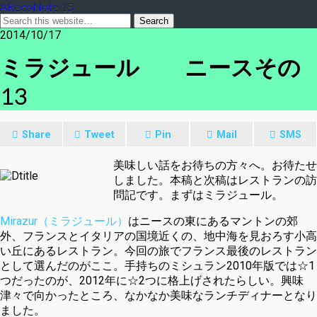
ARecoNote 15
2014/10/17
ミラジュール ニースその
13
Share
Tweet
Pin
Mail
SMS
美味しい話をお待ちの方々へ。お待たせ
しました。本稿と次稿はレストランの訪
問記です。まずはミラジュール。
Mirazur（ミラジュール）
はニースの東にあるマントンの郊
外、フランスとイタリアの国境近くの、地中海を見おろす小高
い丘にあるレストラン。今回の旅でフランス最後のレストラン
として選んだのがここ。手持ちのミシュラン2010年版では☆1
つだったのが、2012年に☆2つに格上げされたらしい。興味
津々で向かったところ、なかなか美味なランチディナーとなり
ました。