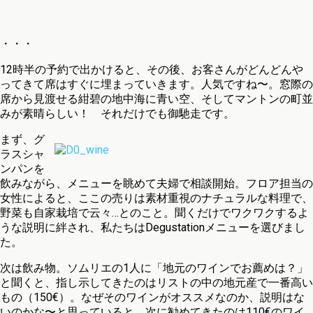
・・・
12時半の予約で出かけると、その後、お客さんがどんどんや
ってきて席はすぐに埋まっていきます。人気ですね〜。窓際の
席から見渡せる紺碧の地中海に青い空、そしてマントンの町並
みが素晴らしい！ それだけでも御馳走です。
まず、グ
ラスシャ
ンパンを
飲みながら、メニューを眺めて夫婦で相談開始。フロア担当の
女性によると、ここの売りは素材重視のナチュラルな料理で、
野菜も自家栽培で云々…とのこと。聞くだけでワクワクするよ
うな説明に絆され、私たちはDegustationメニューを選びまし
た。
次は飲み物。ソムリエの1人に「地元のワインでお薦めは？」
と聞くと、指し示してきたのはリストの中の地元産で一番高い
もの（150€）。なぜそのワインがオススメなのか、説明はな
いのかな〜と思っていると、次に勧めてきたのは110€のワイ