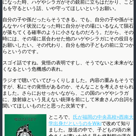
になった時、ハゲやシラガがその銃前に立ちはだかり、こど
もを守るという話、いや守ってほしいというお願い。
自分の子や孫だったらそうできる。でも、自分の子や孫がそ
んなヤバイ状況になった時に自分がその場にいるなんて隕石
が落ちてくる確率のように小さなものだろう。だから、その
時には、その場に居合わせた他のハゲやシラガにその役目を
お願いしたい。その代わり、自分も他の子どもの前に立つか
らというのです。
スゴイ話ですね。覚悟の表明ですし、そうでないと未来がな
くなるという危機感の表れ。
ラジオで聴いていてびっくりしました。内容の重みもそうで
すが、私にその覚悟があるのか、そんなことを考えさせられ
ました。さらにおせっかいながら、この国のハゲやシラガ
に、放射線という見えない銃弾を前にして米倉さんの台詞を
聞いてほしいものだと思った次第です。
ところで、
氏が福岡の中央高校>西南大
学出身だというのをWiki
で改めて知り
ました。放送の中で、子どもの頃の米