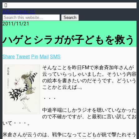
ARecoNote 15
2011/11/21
ハゲとシラガが子どもを救う
Share
Tweet
Pin
Mail
SMS
そんなことを昨日FMで米倉斉加年さんが
云っていらっしゃいました。そういう内容
の絵本を書きたいのだそうです。どういう
ことかと云えば…。
・・・
中途半端にしかラジオを聴いていなかった
ので不確かですが、と最初に言い訳してお
いて・・・。
米倉さんが云うのは、戦争になってこどもが銃で撃たれそう