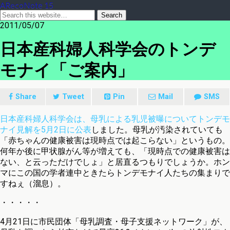
ARecoNote 15
2011/05/07
日本産科婦人科学会のトンデ
モナイ「ご案内」
Share
Tweet
Pin
Mail
SMS
日本産科婦人科学会は、母乳による乳児被曝についてトンデモ
ナイ見解を5月2日に公表
しました。母乳が汚染されていても
「赤ちゃんの健康被害は現時点では起こらない」というもの。
何年か後に甲状腺がん等が増えても、「現時点での健康被害は
ない、と云っただけでしょ」と居直るつもりでしょうか。ホン
マにこの国の学者連中ときたらトンデモナイ人たちの集まりで
すねぇ（溜息）。
・・・・・
4月21日に市民団体「母乳調査・母子支援ネットワーク」が、