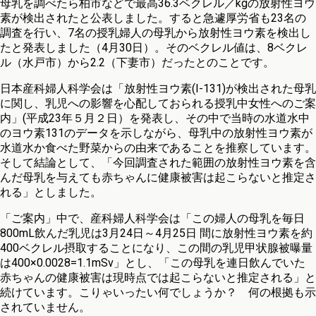
母乳を調べたら柏市などで最高36.3ベクレル／kgの放射性ヨウ
素が検出されたと公表しました。すると急遽厚労省も23名の
調査を行い、7名の授乳婦人の母乳から放射性ヨウ素を検出し
たと発表しました（4月30日）。そのベクレル値は、8ベクレ
ル（水戸市）から2.2（下妻市）だったとのことです。
日本産科婦人科学会は「放射性ヨウ素(I-131)が検出された母乳
に関し、乳児への影響を心配しておられる授乳中女性へのご案
内」(平成23年５月２日）を発表し、その中で当時の水道水中
のヨウ素131のデータを示しながら、母乳中の放射性ヨウ素が
水道水か食べた野菜からの由来であることを推察しています。
そして結論として、「今回調査された範囲の放射性ヨウ素を含
んだ母乳を与えても赤ちゃんに健康被害は起こらないと推定さ
れる」としました。
「ご案内」中で、産科婦人科学会は「この婦人の母乳を毎日
800mL飲んだ乳児は3月24日～4月25日 間に放射性ヨウ素を約
400ベクレル摂取することになり、この間の乳児甲状腺被曝量
は400×0.0028=1.1mSv」とし、「この母乳を連日飲んでいた
赤ちゃんの健康被害は現時点では起こらないと推定される」と
続けています。こりゃいったい何でしょうか？ 何の根拠も示
されていません。