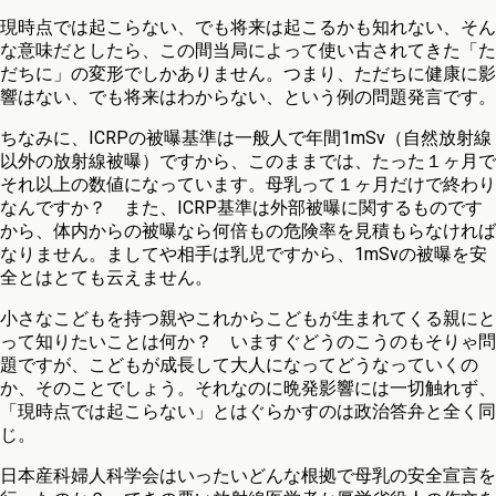
現時点では起こらない、でも将来は起こるかも知れない、そん
な意味だとしたら、この間当局によって使い古されてきた「た
だちに」の変形でしかありません。つまり、ただちに健康に影
響はない、でも将来はわからない、という例の問題発言です。
ちなみに、ICRPの被曝基準は一般人で年間1mSv（自然放射線
以外の放射線被曝）ですから、このままでは、たった１ヶ月で
それ以上の数値になっています。母乳って１ヶ月だけで終わり
なんですか？ また、ICRP基準は外部被曝に関するものです
から、体内からの被曝なら何倍もの危険率を見積もらなければ
なりません。ましてや相手は乳児ですから、1mSvの被曝を安
全とはとても云えません。
小さなこどもを持つ親やこれからこどもが生まれてくる親にと
って知りたいことは何か？ いますぐどうのこうのもそりゃ問
題ですが、こどもが成長して大人になってどうなっていくの
か、そのことでしょう。それなのに晩発影響には一切触れず、
「現時点では起こらない」とはぐらかすのは政治答弁と全く同
じ。
日本産科婦人科学会はいったいどんな根拠で母乳の安全宣言を