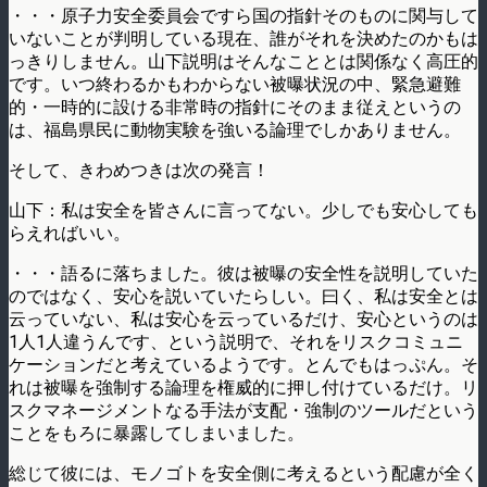
・・・原子力安全委員会ですら国の指針そのものに関与して
いないことが判明している現在、誰がそれを決めたのかもは
っきりしません。山下説明はそんなこととは関係なく高圧的
です。いつ終わるかもわからない被曝状況の中、緊急避難
的・一時的に設ける非常時の指針にそのまま従えというの
は、福島県民に動物実験を強いる論理でしかありません。
そして、きわめつきは次の発言！
山下：私は安全を皆さんに言ってない。少しでも安心しても
らえればいい。
・・・語るに落ちました。彼は被曝の安全性を説明していた
のではなく、安心を説いていたらしい。曰く、私は安全とは
云っていない、私は安心を云っているだけ、安心というのは
1人1人違うんです、という説明で、それをリスクコミュニ
ケーションだと考えているようです。とんでもはっぷん。そ
れは被曝を強制する論理を権威的に押し付けているだけ。リ
スクマネージメントなる手法が支配・強制のツールだという
ことをもろに暴露してしまいました。
総じて彼には、モノゴトを安全側に考えるという配慮が全く