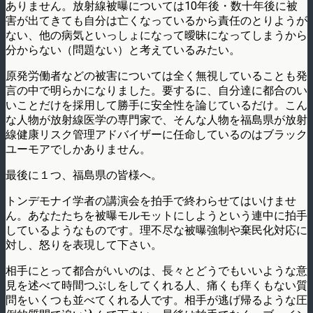
ありません。放射線被曝については10年後・数十年後に被
害が出てきても自分は亡くなっているから責任のとりようが
ない、他の病気といっしょになって曖昧になってしまうから
分からない（問題ない）と考えているみたい。
原発労働者などの被害については全く無視していることも発
言の中で明らかになりました。要するに、自分達に都合のい
いことだけを採用して勝手に安全性を論じているだけ。こん
な人物が放射線医学の専門家で、そんな人物を福島県が放射
線健康リスク管理アドバイザーに任命しているのはブラック
ユーモアでしかありません。
最後に１つ、福島県の皆様へ。
トンデモナイ学者の講演会を拍手で終わらせてはいけませ
ん。あなたたちを被曝モルモットにしようという連中に拍手
しているようなものです。理不尽な被曝強制や棄民化対応に
対し、怒りを表現して下さい。
相手にとって都合がいいのは、長々とどうでもいいような意
見を述べて時間つぶしをしてくれる人、痛くも痒くもない質
問をいくつも並べてくれる人です。相手が逃げ帰るような圧