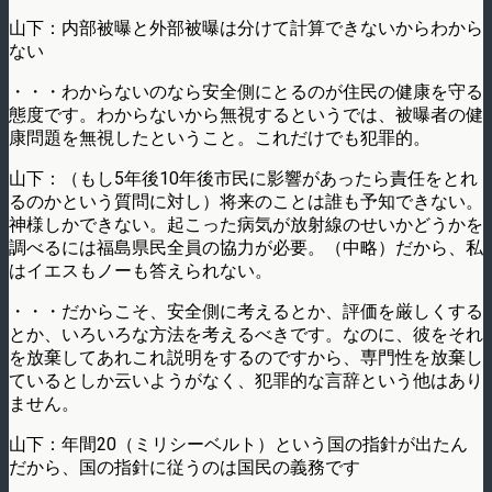
山下：内部被曝と外部被曝は分けて計算できないからわから
ない
・・・わからないのなら安全側にとるのが住民の健康を守る
態度です。わからないから無視するというでは、被曝者の健
康問題を無視したということ。これだけでも犯罪的。
山下：（もし5年後10年後市民に影響があったら責任をとれ
るのかという質問に対し）将来のことは誰も予知できない。
神様しかできない。起こった病気が放射線のせいかどうかを
調べるには福島県民全員の協力が必要。（中略）だから、私
はイエスもノーも答えられない。
・・・だからこそ、安全側に考えるとか、評価を厳しくする
とか、いろいろな方法を考えるべきです。なのに、彼をそれ
を放棄してあれこれ説明をするのですから、専門性を放棄し
ているとしか云いようがなく、犯罪的な言辞という他はあり
ません。
山下：年間20（ミリシーベルト）という国の指針が出たん
だから、国の指針に従うのは国民の義務です