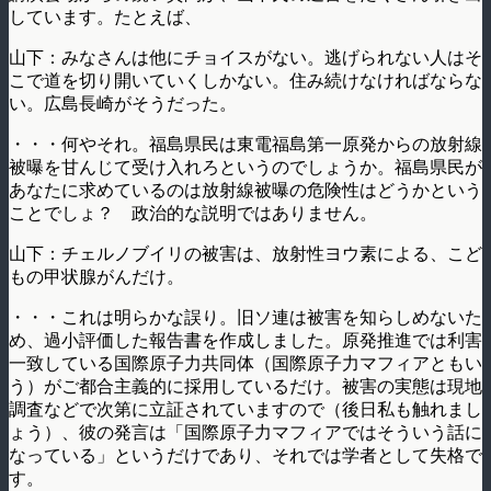
しています。たとえば、
山下：みなさんは他にチョイスがない。逃げられない人はそ
こで道を切り開いていくしかない。住み続けなければならな
い。広島長崎がそうだった。
・・・何やそれ。福島県民は東電福島第一原発からの放射線
被曝を甘んじて受け入れろというのでしょうか。福島県民が
あなたに求めているのは放射線被曝の危険性はどうかという
ことでしょ？ 政治的な説明ではありません。
山下：チェルノブイリの被害は、放射性ヨウ素による、こど
もの甲状腺がんだけ。
・・・これは明らかな誤り。旧ソ連は被害を知らしめないた
め、過小評価した報告書を作成しました。原発推進では利害
一致している国際原子力共同体（国際原子力マフィアともい
う）がご都合主義的に採用しているだけ。被害の実態は現地
調査などで次第に立証されていますので（後日私も触れまし
ょう）、彼の発言は「国際原子力マフィアではそういう話に
なっている」というだけであり、それでは学者として失格で
す。