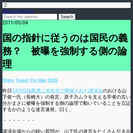
ARecoNote 15
2011/05/04
国の指針に従うのは国民の義
務？ 被曝を強制する側の論
理
Share
Tweet
Pin
Mail
SMS
昨日
5月3日福島県二本松市で開催された講演会
のおける山
下俊一氏（長崎大）の発言。原子力ムラを支える学者の言い
分がまさに被曝を強制する側の論理で動いていることを立証
するかのような迷言連発。曰く…
・・・・・・・
講演会場からの鋭い質問が、山下氏の迷言をたくさん引き出