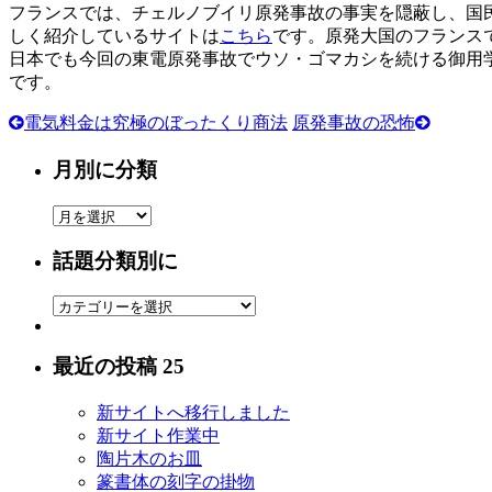
フランスでは、チェルノブイリ原発事故の事実を隠蔽し、国
しく紹介しているサイトは
こちら
です。原発大国のフランス
日本でも今回の東電原発事故でウソ・ゴマカシを続ける御用
です。
電気料金は究極のぼったくり商法
原発事故の恐怖
月別に分類
月
別
話題分類別に
に
分
話
類
題
分
最近の投稿 25
類
別
新サイトへ移行しました
に
新サイト作業中
陶片木のお皿
篆書体の刻字の掛物