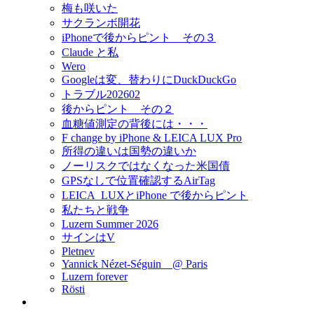
梅も咲いた
サクランボ開花
iPhoneで後からピント その３
Claude と私
Wero
Googleは変、替わりにDuckDuckGo
トラブル202602
後からピント その２
血糖値測定の背後には・・・
F change by iPhone & LEICA LUX Pro
所得の違いは国勢の違いか
ノーリスクではなくなった米国債
GPSなしで位置確認するAirTag
LEICA_LUXとiPhone で後からピント
私たちと戦争
Luzern Summer 2026
サインはV
Pletnev
Yannick Nézet-Séguin @ Paris
Luzern forever
Rösti