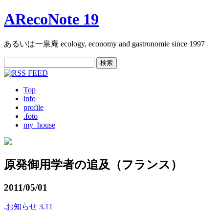
ARecoNote 19
あるいは一泉庵 ecology, economy and gastronomie since 1997
検
索:
Top
info
profile
.foto
my_house
原発御用学者の追及（フランス）
2011/05/01
.お知らせ
3.11