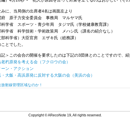
後編）4分20秒〜 犯人が原因を言って対策を立てるのはおかしい（その通
なみに、当局側の出席者4名は画面左より
閣府 原子力安全委員会 事務局 マルヤマ氏
部科学省 スポーツ・青少年局 タジマ氏（学校健康教育課）
部科学省 科学技術・学術政策局 メハシ氏（課名の紹介なし）
文部科学省）大臣官房 エザキ氏（総務課）
のことでした。
追記＞この会合の開催を要求したのは下記の3団体とのことですので、紹
島老朽原発を考える会（フクロウの会）
リーン・アクション
浜・大飯・高浜原発に反対する大阪の会（美浜の会）
は放射線管理区域なのか！
Copyright © ARecoNote 19, All rights reserved.