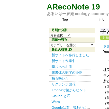
ARecoNote 19
あるいは一泉庵 ecology, economy an
Top
info
月別に分類
子
月
.お
別
話題分類別に
話
に
さ
題
最近の投稿 25
分
Yo
分
新サイトへ移行しました
類
類
・
新サイト作業中
別
陶片木のお皿
社
に
篆書体の刻字の掛物
ラ
梅も咲いた
所
サクランボ開花
（
iPhoneで後からピント その３
（
Claude と私
（
Wero
（
Googleは変、替わりにDuckDuckGo