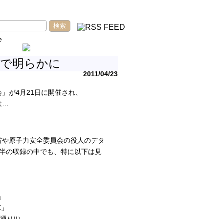
e
及で明らかに
2011/04/23
」が4月21日に開催され、
は…
省や原子力安全委員会の役人のデタ
半の収録の中でも、特に以下は見
」
K」