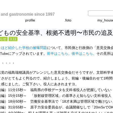
d gastronomie since 1997
profile
.foto
my_hous
どもの安全基準、根拠不透明〜市民の追
知らせ
3.11
きほど紹介した学校の被曝問題
について、市民側と行政側の「意見交換会
uTubeにアップされています。
前半はこちら。
後半はこちら。
その見所
・・・・・
民党の福島瑞穂議員がアレンジした意見交換会だそうですが、文部科学
メさがとてもよく判るので、紹介しましょう。前編・後編合わせて1時間
と感じました。ご覧下さい。役人にあきれますヨ。
前編）11分15秒～ 福島県の学校データを文科省役人が把握していない
前編）15分15秒～ 「放射線管理区域」の基準さえ知らない文科省役人
前編）18分50秒～ 労働安全基準法で「18才未満は管理区域で働けない
前編）31分55秒～ 原子力安全委員会が、会議開催なしで「20mSvでO