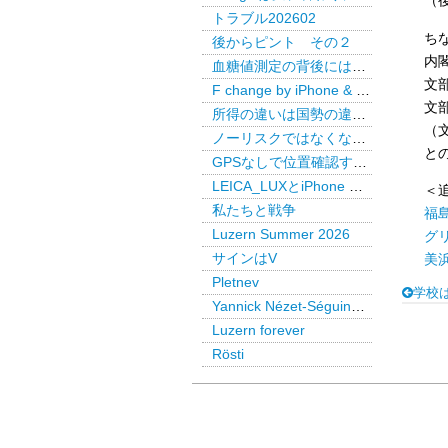
（
トラブル202602
ち
後からピント その２
内
血糖値測定の背後には・・・
文
F change by iPhone & LEICA LUX Pro
文
所得の違いは国勢の違いか
（
ノーリスクではなくなった米国債
と
GPSなしで位置確認するAirTag
LEICA_LUXとiPhone で後からピント
＜
私たちと戦争
福
Luzern Summer 2026
グ
サインはV
美
Pletnev
学校
Yannick Nézet-Séguin @ Paris
Luzern forever
Rösti