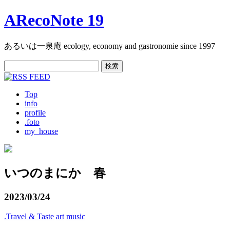
ARecoNote 19
あるいは一泉庵 ecology, economy and gastronomie since 1997
検
索:
Top
info
profile
.foto
my_house
いつのまにか 春
2023/03/24
.Travel & Taste
art
music