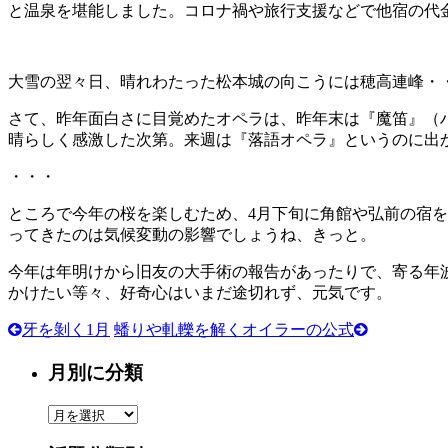
と温泉を堪能しました。コロナ禍や旅行支援などで他宿の代
大雪の翌々日、晴れわたった松本城の向こうには穂高連峰・
さて、昨年面白さに目覚めたオペラは、昨年末は『魔笛』（
晴らしく感激した次第。来週は『落語オペラ』というのに出
・・・
ところで今年の桜を楽しむため、4月下旬に角館や弘前の宿
ってきたのは気候変動の影響でしょうね、きっと。
今年は年明けから旧友の大手術の報告があったりで、寄る年
かけたい等々、好奇心はいまだ途切れず、元気です。
牙を剝く1月
蟠りや軋轢を解くオイラーの公式
月別に分類
月
別