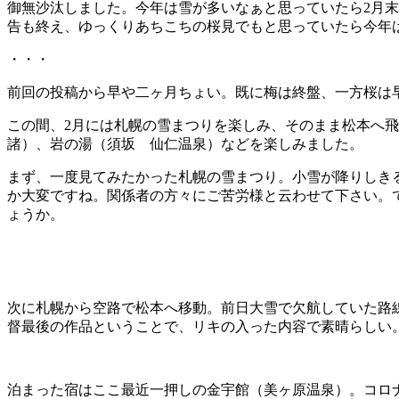
御無沙汰しました。今年は雪が多いなぁと思っていたら2月
告も終え、ゆっくりあちこちの桜見でもと思っていたら今年
・・・
前回の投稿から早や二ヶ月ちょい。既に梅は終盤、一方桜は
この間、2月には札幌の雪まつりを楽しみ、そのまま松本へ飛
諸）、岩の湯（須坂 仙仁温泉）などを楽しみました。
まず、一度見てみたかった札幌の雪まつり。小雪が降りしき
か大変ですね。関係者の方々にご苦労様と云わせて下さい。
ょうか。
次に札幌から空路で松本へ移動。前日大雪で欠航していた路線
督最後の作品ということで、リキの入った内容で素晴らしい
泊まった宿はここ最近一押しの金宇館（美ヶ原温泉）。コロナ