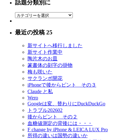
話題分類別に
に
分
話
類
題
分
最近の投稿 25
類
別
新サイトへ移行しました
に
新サイト作業中
陶片木のお皿
篆書体の刻字の掛物
梅も咲いた
サクランボ開花
iPhoneで後からピント その３
Claude と私
Wero
Googleは変、替わりにDuckDuckGo
トラブル202602
後からピント その２
血糖値測定の背後には・・・
F change by iPhone & LEICA LUX Pro
所得の違いは国勢の違いか