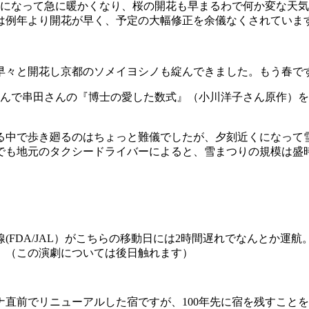
末になって急に暖かくなり、桜の開花も早まるわで何か変な天
は例年より開花が早く、予定の大幅修正を余儀なくされていま
早々と開花し京都のソメイヨシノも綻んできました。もう春で
んで串田さんの『博士の愛した数式』（小川洋子さん原作）を
る中で歩き廻るのはちょっと難儀でしたが、夕刻近くになって
でも地元のタクシードライバーによると、雪まつりの規模は盛
(FDA/JAL）がこちらの移動日には2時間遅れでなんとか運
。（この演劇については後日触れます）
直前でリニューアルした宿ですが、100年先に宿を残すこと