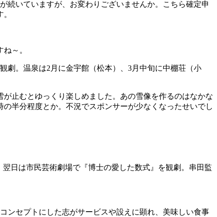
気が続いていますが、お変わりございませんか。こちら確定申
す。
すね～。
観劇。温泉は2月に金宇館（松本）、3月中旬に中棚荘（小
雪が止むとゆっくり楽しめました。あの雪像を作るのはなかな
時の半分程度とか。不況でスポンサーが少なくなったせいでし
航。翌日は市民芸術劇場で『博士の愛した数式』を観劇。串田監
をコンセプトにした志がサービスや設えに顕れ、美味しい食事