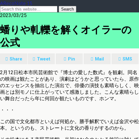
ARecoNote 15
2023/03/25
蟠りや軋轢を解くオイラーの
公式
Share
Tweet
Pin
Mail
SMS
2月12日松本市民芸術館で『博士の愛した数式』を観劇。同名
の映画は観たことがあり、演劇はどうかと思っていたら、原作
のエッセンスを抽出した演出で、俳優の演技も素晴らしく、映
画とは別モノに仕上がっていて感激しました。こんな素晴らし
い舞台だったら年に何回か観たいものです、ホンマ。
・・・
この国で文化都市といえば何処か。勝手解釈でいえば金沢や松
本。というのも、ストレートに文化の香りがするのから。