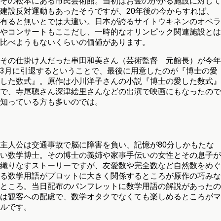
その松本にある市民芸術館。当初はお金のかかる施設に対して
建設反対運動もあったそうですが、20年後の今からすれば、
有ると無いとでは大違い。日本が誇るサイトウキネンのオペラ
やコンサートもここだし、一時的なオリンピック関連施設とは
比べようもないくらいの価値があります。
その仕掛け人だった串田和美さん（芸術監督 元館長）が今年
3月に引退するということで、最後に用意したのが『博士の愛
した数式』。原作は小川洋子さんの小説『博士の愛した数式』
で、寺尾聰さん深津絵里さんなどの出演で映画にもなったので
知っている方も多いのでは。
主人公は交通事故で脳に障害を負い、記憶が80分しかもたな
い数学博士。その博士の義姉や家事手伝いの女性とその息子が
織りなすストーリーですが、友愛数や完全数など自然数をめぐ
る数学用語がプロットに大きく関係するところが原作の巧みな
ところ。当日配布のパンフレットに数学用語の解説があったの
は観客への配慮で、数学オタクでなくても楽しめるところがマ
ルです。