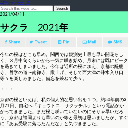
ARecoNote 15
2021/04/11
サクラ 2021年
Share
Tweet
Pin
Mail
SMS
今年の桜はどこも早め。関西では観測史上最も早い開花らし
く、３月中旬くらいから一気に咲き始め、月末には既にピーク
を過ぎてしまいました。今年は近所の桜に加え、京都の醍醐
寺、哲学の道〜南禅寺、蹴上げ、そして西大津の疎水入り口
等々を楽しみました。備忘を兼ねて少々。
・・・
京都の桜といえば、私の個人的な思い出を１つ。約50年前の3
月21日、自宅へ「キョウトニ サクラチル」という電話がか
かってきました。まだ桜も咲いていないのにそりゃ早いだろ
う、京都は福岡よりも早いのか等と最初は思いましたが、すぐ
に「あぁ受験に落ちたんだな」と気づきました。