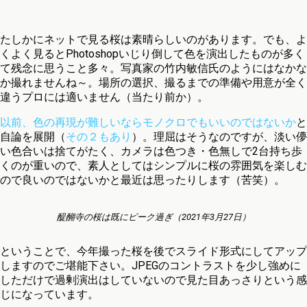
たしかにネットで見る桜は素晴らしいのがあります。でも、よ
くよく見るとPhotoshopいじり倒して色を演出したものが多く
て残念に思うこと多々。写真家の竹内敏信氏のようにはなかな
か撮れませんね～。場所の選択、撮るまでの準備や用意が全く
違うプロには適いません（当たり前か）。
以前、色の再現が難しいならモノクロでもいいのではないか
と
自論を展開（
その２もあり
）。理屈はそうなのですが、淡い儚
い色合いは捨てがたく、カメラは色つき・色無しで2台持ち歩
くのが重いので、素人としてはシンプルに桜の雰囲気を楽しむ
ので良いのではないかと最近は思ったりします（苦笑）。
醍醐寺の桜は既にピーク過ぎ（2021年3月27日）
ということで、今年撮った桜を後でスライド形式にしてアップ
しますのでご堪能下さい。JPEGのコントラストを少し強めに
しただけで過剰演出はしていないので見た目あっさりという感
じになっています。