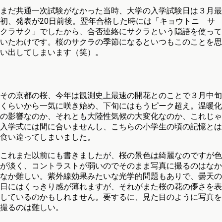
まだ共通一次試験がなかった当時、大学の入学試験日は３月最
初、発表が20日前後。翌年合格した時には「キョウトニ サ
クラサク」でしたから、合否連絡にサクラという隠語を使って
いたわけです。桜のサクラの季節になるといつもこのことを思
い出してしまいます（笑）。
その京都の桜、今年は観測史上最速の開花とのことで３月中旬
くらいから一気に咲き始め、下旬にはもうピーク超え。温暖化
の影響なのか、それとも大陸性気候の大変化なのか、これじゃ
入学式には間に合いませんし、こちらの小学生の頃の記憶とは
食い違ってしまいました。
これまた以前にも書きましたが、桜の景色は綺麗なのですが色
が淡く、コントラストが弱いのでそのまま写真に撮るのはなか
なか難しい。紫外線効果みたいな光学的問題もありで、曇天の
日にはくっきり感が薄れますが、それがまた桜の花の儚さを表
しているのかもしれません。要するに、見た目のように写真を
撮るのは難しい。