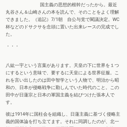
国主義の思想的根幹だったから。最近
丸谷さん＆山崎さんの本を読んで、そのことをよく理解
できました。（追記）7/1朝 自公与党で閣議決定。WC
杯などのドサクサを念頭に置いた出来レースの完成でし
た。
・・・
八紘一宇という言葉があります。天皇の下に世界を１つ
にするという意味で、要するに天皇による世界征服。こ
れを言い出したのは田中智学という人物で、明治から昭
和の、日本が侵略戦争に勤しんでいた時代のこと。この
田中が日蓮宗と日本の軍国主義を結びつけた張本人で
す。
彼は1914年に国柱会を組織し、日蓮主義に基づく侵略主
義的国体論を打ち立てます。それに同調したのが、北一