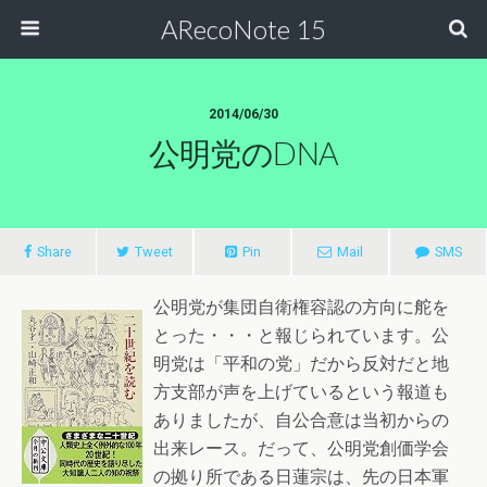
ARecoNote 15
2014/06/30
公明党のDNA
Share
Tweet
Pin
Mail
SMS
公明党が集団自衛権容認の方向に舵を
とった・・・と報じられています。公
明党は「平和の党」だから反対だと地
方支部が声を上げているという報道も
ありましたが、自公合意は当初からの
出来レース。だって、公明党創価学会
の拠り所である日蓮宗は、先の日本軍