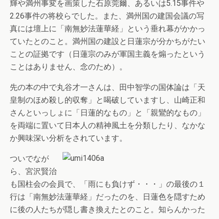
輝や満州事変を画策した石原莞爾、あるいは5.15事件や
2.26事件の将校らでした。また、満州国の建国会議の写
真には壇上に「南無妙法蓮華経」という垂れ幕がかかっ
ていたとのこと。満州国の建設と日蓮宗が分かちがたい
ことの証拠です（日蓮宗のみが軍国主義を煽ったという
ことはありません、念のため）。
先の本の中で丸谷才一さんは、田中智学の国体論は「天
皇制のほめ殺し的収奪」と喝破していますし、山崎正和
さんといっしょに「日蓮的なもの」と「親鸞的なもの」
を両端に置いて日本人の精神風土を分類したり、なかな
か興味深い分析をされています。
ついでなが
ら、宮沢賢治
も国柱会の会員で、「雨にも負けず・・・」の最後の１
行は「南無妙法蓮華経」だったのを、日蓮色を隠すため
に後の人たちが隠し書き換えたとのこと。知らんかった