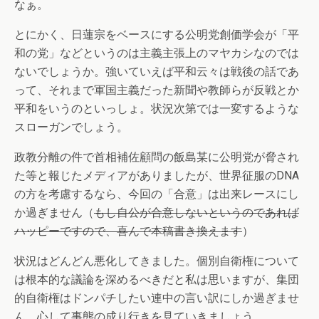
なぁ。
とにかく、日蓮宗をベースにする公明党創価学会が「平
和の党」などというのは主義主張上のマヤカシなのでは
ないでしょうか。強いていえば平和云々は戦後の話であ
って、それまで軍国主義だった新聞や教師らが反戦とか
平和をいうのといっしょ。状況次第では一変するような
スローガンでしょう。
政教分離の件で首相補佐顧問の飯島某に公明党が脅され
た等と報じたメディアがありましたが、世界征服のDNA
の方を考慮するなら、今回の「合意」は出来レースにし
か過ぎません（
もし自公が合意しないというのであれば
ハッピーですので、喜んで本稿書き換えます
）
状況はどんどん悪化してきました。個別自衛権について
は根本的な議論を深めるべきだと私は思いますが、集団
的自衛権はドンパチしたい連中の言い訳にしか過ぎませ
ん。心して事態の成り行きを見ていきましょう。