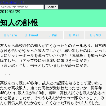
ARecoNote 15
2019/05/29
知人の訃報
Share
Tweet
Pin
Mail
SMS
友人から高校時代の知人が亡くなったとのメールあり。日常的
な付き合いがなかった故人でしたが、思い出したのは、いっし
ょにサッカーボールを蹴っていた記憶と「赤霧島」を知った経
緯でした。（アップ後に記憶違いに気づき一部変更）
（言い訳）当初、弔報としていましたが訃報に変更。
・・・
高校を出て既に40数年。故人との記憶を辿るとまず思い出し
たのが高校浪人。通った高校が受験校だったせいか、同学年
450人中に浪人生が約10名。当時、高校入試でも浪人があるの
かと驚きましたが、そのうち3人がサッカー部でいっしょ、み
んな苦労人風でなかなか。亡くなったT君もその1人でした。