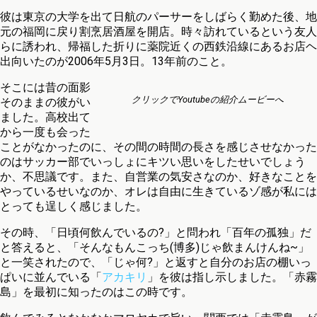
彼は東京の大学を出て日航のパーサーをしばらく勤めた後、地
元の福岡に戻り割烹居酒屋を開店。時々訪れているという友人
らに誘われ、帰福した折りに薬院近くの西鉄沿線にあるお店ヘ
出向いたのが2006年5月3日。13年前のこと。
そこには昔の面影
クリックでYoutubeの紹介ムービーへ
そのままの彼がい
ました。高校出て
から一度も会った
ことがなかったのに、その間の時間の長さを感じさせなかった
のはサッカー部でいっしょにキツい思いをしたせいでしょう
か、不思議です。また、自営業の気安さなのか、好きなことを
やっているせいなのか、オレは自由に生きているゾ感が私には
とっても逞しく感じました。
その時、「日頃何飲んでいるの?」と問われ「百年の孤独」だ
と答えると、「そんなもんこっち(博多)じゃ飲まんけんね~」
と一笑されたので、「じゃ何?」と返すと自分のお店の棚いっ
ぱいに並んでいる「
アカキリ
」を彼は指し示しました。「赤霧
島」を最初に知ったのはこの時です。