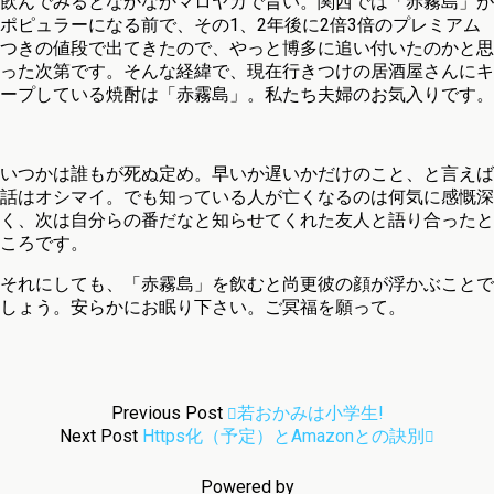
飲んでみるとなかなかマロヤカで旨い。関西では「赤霧島」が
ポピュラーになる前で、その1、2年後に2倍3倍のプレミアム
つきの値段で出てきたので、やっと博多に追い付いたのかと思
った次第です。そんな経緯で、現在行きつけの居酒屋さんにキ
ープしている焼酎は「赤霧島」。私たち夫婦のお気入りです。
いつかは誰もが死ぬ定め。早いか遅いかだけのこと、と言えば
話はオシマイ。でも知っている人が亡くなるのは何気に感慨深
く、次は自分らの番だなと知らせてくれた友人と語り合ったと
ころです。
それにしても、「赤霧島」を飲むと尚更彼の顔が浮かぶことで
しょう。安らかにお眠り下さい。ご冥福を願って。
Previous Post
若おかみは小学生!
Next Post
Https化（予定）とAmazonとの訣別
Powered by