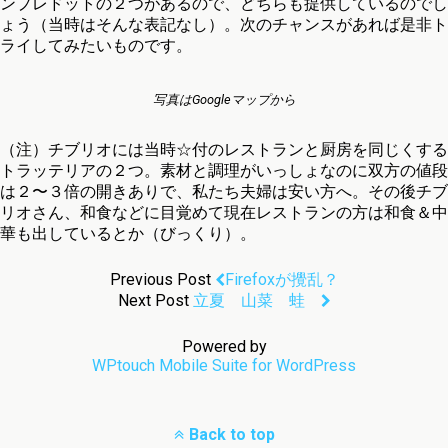
ンプレドットの２つがあるので、どちらも提供しているのでし
ょう（当時はそんな表記なし）。次のチャンスがあれば是非ト
ライしてみたいものです。
写真はGoogleマップから
（注）チブリオには当時☆付のレストランと厨房を同じくする
トラッテリアの２つ。素材と調理がいっしょなのに双方の値段
は２〜３倍の開きありで、私たち夫婦は安い方へ。その後チブ
リオさん、和食などに目覚めて現在レストランの方は和食＆中
華も出しているとか（びっくり）。
Previous Post
Firefoxが攪乱？
Next Post
立夏 山菜 蛙
Powered by
WPtouch Mobile Suite for WordPress
Back to top