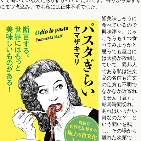
くで働いている人たちが群がっていたのです。香りから察する
にモツ煮込み、でも私には正体不明でした。
皆美味しそうに
食べているので
興味津々。じゃ
こちらも１つ食
べてみようかと
思っても屋台に
は大勢が殺到し
ていて、異邦人
である私は注文
品の名前も注文
の仕方も不明で
なかなか近寄れ
ません（哀）。
結局時間切れ。
あれはいったい
何なのだ？ と
いう問いを残
し、その場から
離れた次第で