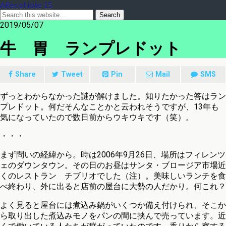
ARecoNote 15
2019/05/07
牛 胃 ランプレドット
Share
Tweet
Pin
Mail
SMS
ずっとわからなかった謎が解けました。知りたかった答はラン
プレドット。何だそんなことかと云われそうですが、13年も
気になっていたので数日前からウキウキです（笑）。
・・・
まず問いの経緯から。時は2006年9月26日、場所はフィレンツ
ェのダウンタウン。その日のお昼はサンタ・ブロージア市場近
くのレストラン チブリオでした（注）。美味しいランチを食
べ終わり、外に出ると店前の屋台に大勢の人だかり。何これ？
よく見ると屋台には煮込み鍋がいくつか備え付けられ、そこか
ら取り出した煮込みモノをパンの間に挟んで売っています。近