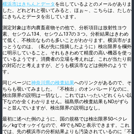
横浜市はきちんとデータ
を出しているよとのメールがありま
した。どれどれと覗いてみると、ほぉ～、こちらは、たしか
にきちんとデータを出しています。
測定対象は市内農畜産物その他で、分析項目は放射性ヨウ
素、セシウム134、セシウム137の３つ。分析結果はきわめ
て低く、不検出なものも多いことがわかります。横浜市がま
っとうなのは、（私が先に指摘したように）検出限界を欄外
に明示していること。それもきわめて精度の高い機器を使っ
ているようです。消費者の立場を考えれば、これが当たり前
の対応だと考えますが、どうも横浜市などは例外のようで
す。
同じページに
神奈川県の検査結果
へのリンクがあるので、そ
ちらも覗いてみました。「不検出」のオンパレードなのに、
検出限界の説明は一切なし。これではいったいどれくらい以
下なのか全くわかりません。福島県の検査結果もNDがずら
～と並んでいますが、検出限界の説明はなし。
最初に述べた例のように、国の規格では検出限界50ベクレ
ル／kgでオッケイなので、49でもNDと表示できます。これ
では、先の横浜市の分析結果よりも汚染されているのに「不