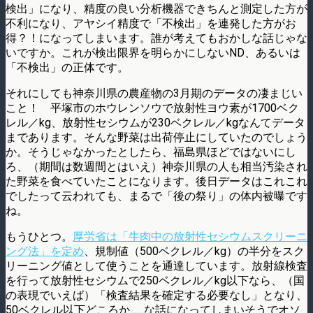
検出」になり、精度の良い分析機器できちんと測定した方が
不利になり、アヤシイ精度で「不検出」を連発した方がお
得？！になってしまいます。誰が考えてもおかしな話じゃな
いですか。これが検出限界を明らかにしないND、あるいは
「不検出」の正体です。
それにしても神奈川県の農産物の3月期のデータの凄まじい
こと！ 平塚市のホウレンソウで放射性ヨウ素が1700ベク
レル／kg、放射性セシウムが230ベクレル／kgなんてデータ
まであります。そんな野菜は出荷停止にしていたのでしょう
か。そうじゃなかったとしたら、福島県ほどではないにし
ろ、（期間は数週間とはいえ）神奈川県の人も相当汚染され
た野菜を食べていたことになります。後日データはこれこれ
でしたって云われても、まるで「後の祭り」の体内被曝です
ね。
もうひとつ。
厚労省は「牛肉中の放射性セシウムスクリーニ
ング法」を定め
、規制値（500ベクレル／kg）の半分をスク
リーニング値として使うことを通達しています。放射線検査
を行って放射性セシウムで250ベクレル／kg以下なら、（国
の表現でいえば）「検査結果を確定する必要なし」となり、
50ベクレル以下どころか……な話になってしまいそうでオソ