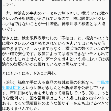
ロシイ。
一方、横浜市の牛肉のデータをご覧下さい。横浜市では数ベ
クレルの分析結果が示されているので、検出限界50ベクレ
ル／kgではないことが一目瞭然。神奈川県の検査とは大違
いです。
皆さんは、検出限界表示なしの「不検出」と、横浜市のよう
に数ベクレル／kgと発表されているお肉とではどちらが信
頼できますか？ 云うまでもなく、横浜市の数ベクレルの方
が正確で安心です。数値によっては選択できないモノも出て
くるかもしれませんが、データを出すという点においては横
浜市の対応がいかに優れているかは明らかです。
とにもかくにも、NDにご用心。
（追記）福島で手に入る食品の放射線量の分析なら、
市民放
射能測定所
という団体がきちんと分析結果を公表していま
す。市民団体がお金を出し合って運営している、実にまっと
うな機関です。国や福島県はこういう処にお金を出すべきで
あり、まるで隠蔽目的のような某サイトを立ち上げるべきで
はありませんでした。