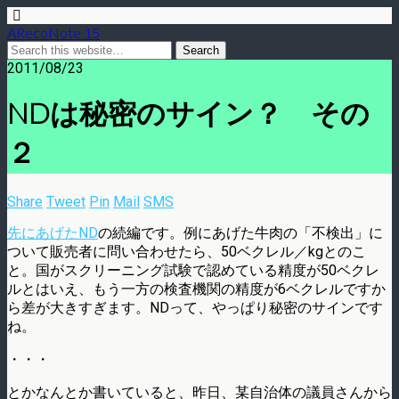
ARecoNote 15
2011/08/23
NDは秘密のサイン？ その
２
Share
Tweet
Pin
Mail
SMS
先にあげたND
の続編です。例にあげた牛肉の「不検出」に
ついて販売者に問い合わせたら、50ベクレル／kgとのこ
と。国がスクリーニング試験で認めている精度が50ベクレ
ルとはいえ、もう一方の検査機関の精度が6ベクレルですか
ら差が大きすぎます。NDって、やっぱり秘密のサインです
ね。
・・・
とかなんとか書いていると、昨日、某自治体の議員さんから