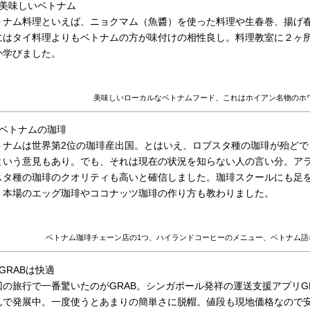
）美味しいベトナム
トナム料理といえば、ニョクマム（魚醬）を使った料理や生春巻、揚げ
にはタイ料理よりもベトナムの方が味付けの相性良し。料理教室に２ヶ
か学びました。
美味しいローカルなベトナムフード、これはホイアン名物のホ
）ベトナムの珈琲
トナムは世界第2位の珈琲産出国。とはいえ、ロブスタ種の珈琲が殆どで
という意見もあり。でも、それは現在の状況を知らない人の言い分。ア
スタ種の珈琲のクオリティも高いと確信しました。珈琲スクールにも足
、本場のエッグ珈琲やココナッツ珈琲の作り方も教わりました。
ベトナム珈琲チェーン店の1つ、ハイランドコーヒーのメニュー、ベトナム語
GRABは快適
回の旅行で一番驚いたのがGRAB。シンガポール発祥の運送支援アプリGR
んで発展中。一度使うとあまりの簡単さに脱帽。値段も現地価格なので