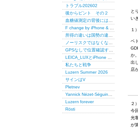
トラブル202602
と
後からピント その２
い
血糖値測定の背後には・・・
F change by iPhone & LEICA LUX Pro
１
所得の違いは国勢の違いか
ベ
ノーリスクではなくなった米国債
G
GPSなしで位置確認するAirTag
か
LEICA_LUXとiPhone で後からピント
出
私たちと戦争
店
Luzern Summer 2026
サインはV
Pletnev
Yannick Nézet-Séguin @ Paris
Luzern forever
２
Rösti
今
光
が