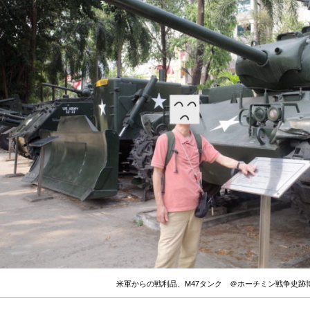
米軍からの戦利品、M47タンク ＠ホーチミン戦争史跡