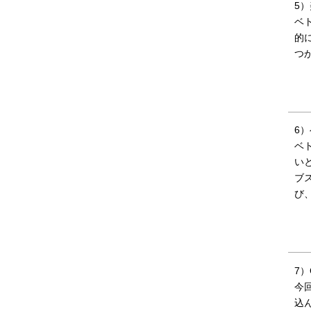
5
ベ
的
つ
6
ベ
い
ブ
び
7）
今
込