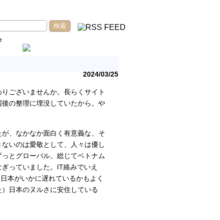
e
2024/03/25
わりございませんか。長らくサイト
国後の整理に埋没していたから。や
たが、なかなか面白く有意義な、そ
きないのは愛敬として、人々は優し
ずっとグローバル。総じてベトナム
ぎっていました。IT絡みでいえ
、日本がいかに遅れているかもよく
た）日本のヌルさに安住している