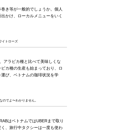
春巻き等が一般的でしょうか。個人
所出かけ、ローカルメニューをいく
ワイトローズ
、アラビカ種と比べて美味しくな
ラビカ種の生産も始まっており、ロ
を運び、ベトナムの珈琲状況を学
なのでよ〜わかりません。
ABはベトナムではUBERまで取り
安く、旅行中タクシーは一度も使わ