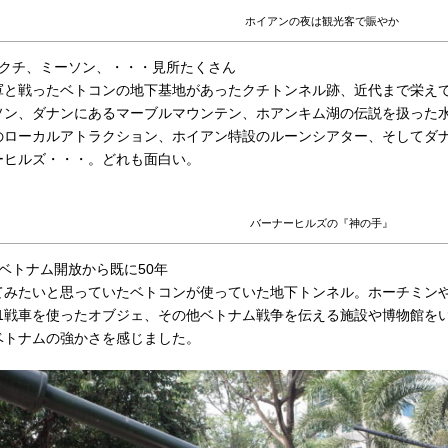
ホイアンの夜は観光客で賑やか
）クチ、ミーソン、・・・見所たくさん
軍と戦ったベトコンの地下基地があったクチトンネル跡、近代まで栄え
ソン、ダナンにあるマーブルマウンテン、ホアンキム湖の伝説を扱った
のローカルアトラクション、ホイアン特設のルーンシアター、そしてダ
ーヒルズ・・・。どれも面白い。
バーナーヒルズの『神の手』
）ベトナム開放から既に50年
てみたいと思っていたベトコンが使っていた地下トンネル。ホーチミンや
41戦車を使ったオブジェ、その他ベトナム戦争を伝える施設や博物館を
ベトナムの強かさを感じました。