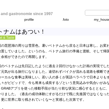
d gastronomie since 1997
profile
.foto
my_hous
トナムはあつい！
el & Taste
週の琵琶湖の周りは雪景色。暑いベトナムから戻ると日本は寒し。お変
放置していました。というのも、ベトナム旅行の準備と渡航、そして帰
と余裕ができたので再開します。
回のベトナムは先日記したように過去２回行けなかった計画の実現でし
て元気が出る旅行になりました。途切れずバイクが流れる道路を横断で
ローカルな食事は美味しい。若い人の多くが英語ペラペラで日本よりも
人々がビビッドで、今も将来も成長するゾという意気込みや気合いがみな
、GRABアプリを使った移動手段が当たり前な状況に感心するとともに
かりました。（過去の成功体験にすがるだけで既に先進国ではなくなっ
、更に世界に取り残されていくな〜と実感した次第です。
・・