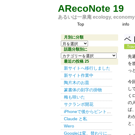
ARecoNote 19
あるいは一泉庵 ecology, economy an
Top
info
月別に分類
ベ
月
.Trav
別
話題分類別に
話
に
先
題
最近の投稿 25
分
を
分
新サイトへ移行しました
類
っ
類
新サイト作業中
別
今
陶片木のお皿
に
し
篆書体の刻字の掛物
く
梅も咲いた
の
サクランボ開花
ば
iPhoneで後からピント その３
わ
Claude と私
と
Wero
Googleは変、替わりにDuckDuckGo
・