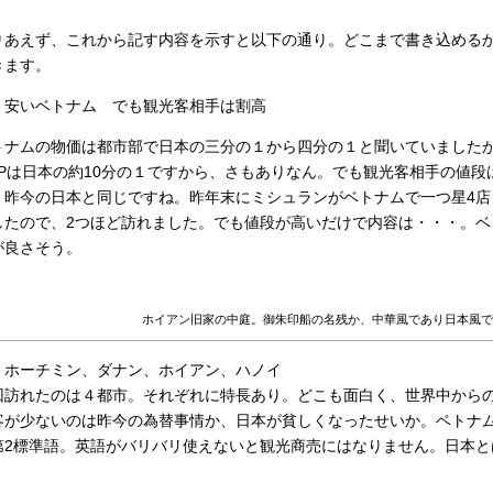
りあえず、これから記す内容を示すと以下の通り。どこまで書き込める
きます。
）安いベトナム でも観光客相手は割高
トナムの物価は都市部で日本の三分の１から四分の１と聞いていましたが
DPは日本の約10分の１ですから、さもありなん。でも観光客相手の値
。昨今の日本と同じですね。昨年末にミシュランがベトナムで一つ星4店
したので、2つほど訪れました。でも値段が高いだけで内容は・・・。ベ
が良さそう。
ホイアン旧家の中庭。御朱印船の名残か、中華風であり日本風で
）ホーチミン、ダナン、ホイアン、ハノイ
回訪れたのは４都市。それぞれに特長あり。どこも面白く、世界中から
客が少ないのは昨今の為替事情か、日本が貧しくなったせいか。ベトナ
第2標準語。英語がバリバリ使えないと観光商売にはなりません。日本と