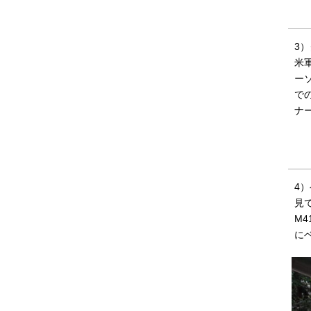
3
米
ー
で
ナ
4
見
M
に