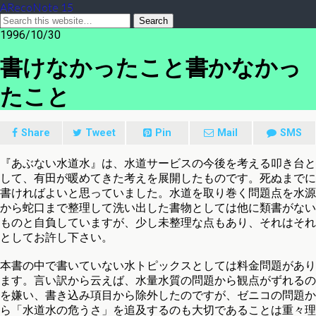
ARecoNote 15
1996/10/30
書けなかったこと書かなかっ
たこと
Share
Tweet
Pin
Mail
SMS
『あぶない水道水』は、水道サービスの今後を考える叩き台と
して、有田が暖めてきた考えを展開したものです。死ぬまでに
書ければよいと思っていました。水道を取り巻く問題点を水源
から蛇口まで整理して洗い出した書物としては他に類書がない
ものと自負していますが、少し未整理な点もあり、それはそれ
としてお許し下さい。
本書の中で書いていない水トピックスとしては料金問題があり
ます。言い訳から云えば、水量水質の問題から観点がずれるの
を嫌い、書き込み項目から除外したのですが、ゼニコの問題か
ら「水道水の危うさ」を追及するのも大切であることは重々理