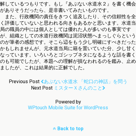
解しているつもりです。もし『あぶない水道水２』を書く機会
がありそうだったら、是非書いてみたいものです。
また、行政機関の責任をきつく追及したり、その信頼性を全
く評価していないと思われる向きもあるかと思います。水道当
局の職員の中には個人としては優れた人が多いのも事実です
が、組織としての水道行政機関は泥沼状態へまっしぐらという
のが筆者の感想です。そこら辺をもう少し明確にすべきだった
かもしれませんが、元水道当局に籍を置いていた分、少し甘く
なっています。いろいろとゴシップネタになるような話を書く
のも可能でしたが、本題への理解が損なわれるのを鑑み、止め
ましたが、これは結果的に正解でした。
Previous Post
あぶない水道水 「蛇口の神話」を問う
Next Post
ミスターＸさんのこと
Powered by
WPtouch Mobile Suite for WordPress
Back to top