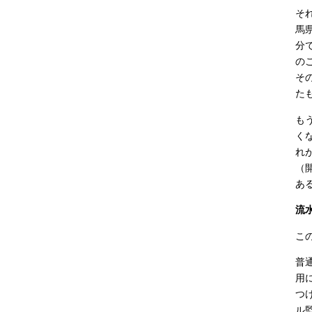
そ
馬
分
の
そ
た
も
く
れ
（
あ
流
こ
普
用
つ
ル