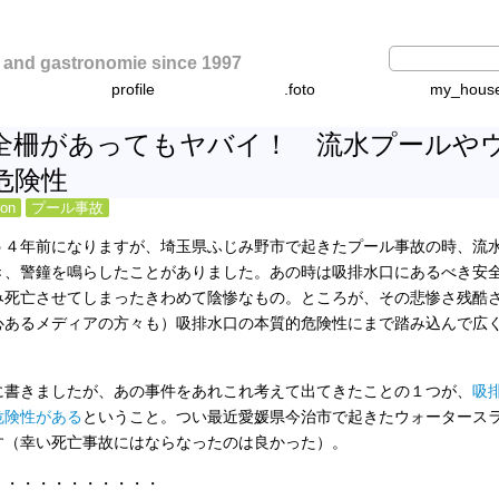
d gastronomie since 1997
profile
.foto
my_hous
全柵があってもヤバイ！ 流水プールや
危険性
ion
プール事故
う４年前になりますが、埼玉県ふじみ野市で起きたプール事故の時、流
き、警鐘を鳴らしたことがありました。あの時は吸排水口にあるべき安
み死亡させてしまったきわめて陰惨なもの。ところが、その悲惨さ残酷
心あるメディアの方々も）吸排水口の本質的危険性にまで踏み込んで広
。
に書きましたが、あの事件をあれこれ考えて出てきたことの１つが、
吸
危険性がある
ということ。つい最近愛媛県今治市で起きたウォータース
す（幸い死亡事故にはならなったのは良かった）。
・・・・・・・・・・・