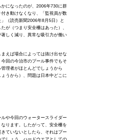
になったのが、2006年730に群
り付き動けなくなり、「監視員が数
（読売新聞2006年8月5日）と
したが（つまり安全柵はあった）、
が著しく減り、異常な吸引力が働い
しまえば場合によっては抜け出せな
。今回の今治市のプール事件でもそ
ル管理者がほとんどでしょうから
しょうから）、問題は日本中どこに
ールや今回のウォータースライダー
くなります。したがって、安全柵を
起きていないとしたら、それはプー
いでしょう。ハードウエアとしての