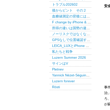
トラブル202602
安
後からピント その２
血糖値測定の背後には・・・
F change by iPhone & LEICA LUX Pro
所得の違いは国勢の違いか
ノーリスクではなくなった米国債
GPSなしで位置確認するAirTag
LEICA_LUXとiPhone で後からピント
私たちと戦争
Luzern Summer 2026
サインはV
Pletnev
Yannick Nézet-Séguin @ Paris
Luzern forever
Rösti
事
治
ろ
が