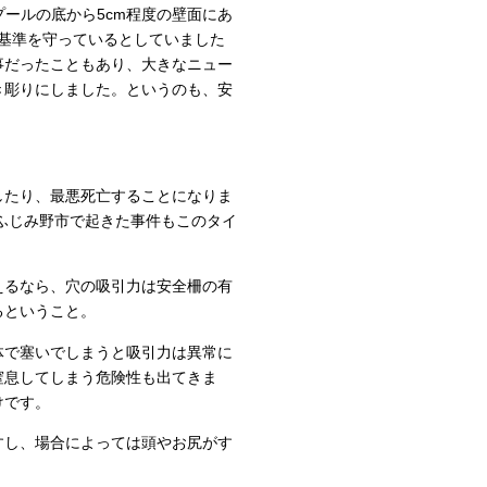
はプールの底から5cm程度の壁面にあ
全基準を守っているとしていました
事だったこともあり、大きなニュー
き彫りにしました。というのも、安
したり、最悪死亡することになりま
にふじみ野市で起きた事件もこのタイ
えるなら、穴の吸引力は安全柵の有
るということ。
体で塞いでしまうと吸引力は異常に
窒息してしまう危険性も出てきま
けです。
すし、場合によっては頭やお尻がす