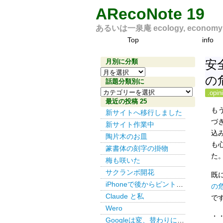
ARecoNote 19
あるいは一泉庵 ecology, economy an
Top
info
月別に分類
安
月
の
別
話題分類別に
話
に
.opin
題
最近の投稿 25
分
も
分
新サイトへ移行しました
類
づ
類
新サイト作業中
別
込
陶片木のお皿
に
も
篆書体の刻字の掛物
た
梅も咲いた
サクランボ開花
既
iPhoneで後からピント その３
の
Claude と私
で
Wero
・
Googleは変、替わりにDuckDuckGo