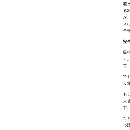
着
る
が
ス
全
安
吸
す
プ
で
り
も
大
す
た
っ