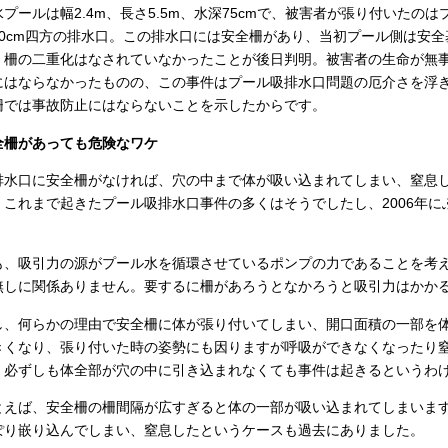
水プールは幅2.4m、長さ5.5m、水深75cmで、被害者が張り付いたの
30cm四方の排水口。この排水口には安全柵があり、当初プール側は安
、柵の二重化はなされていなかったことが後日判明。被害者の生命が無
にはならなかったものの、この事件はプール吸排水口問題の厄介さを浮
柵では事故防止にはならないことを示したからです。
全柵があっても危険なワケ
排水口に安全柵がなければ、穴の中まで体が吸い込まれてしまい、窒息
。これまで起きたプール吸排水口事件の多くはそうでしたし、2006年
。
も、吸引力の源がプール水を循環させているポンプの力であることを考
無しに関係ありません。要するに柵があろうとなかろうと吸引力はかか
し、何らかの理由で安全柵に体が張り付いてしまい、開口面積の一部を
きくなり、張り付いた時の姿勢にも因りますが呼吸ができなくなったり
。必ずしも体全部が穴の中に引き込まれなくても事件は起きるというわ
とえば、安全柵の柵間隔が広すぎると体の一部が吸い込まれてしまいま
ぽり嵌り込んでしまい、窒息したというケースも過去にありました。