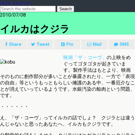
ARecoNote 15
2010/07/08
イルカはクジラ
Share
Tweet
Pin
Mail
SMS
映画「ザ・コーヴ」
の上映をめ
ぐってゴタゴタが起きていま
す。製作手法はもとより、映画
そのものに創作部分が多いことが暴露されたり、一方で「表現
の自由」等というもっともらしい擁護のある中、一番厄介なこ
とが消えていっているようです。水銀汚染の鯨肉という問題、
です。
・・・・・・
え、「ザ・コーヴ」ってイルカの話でしょ？ クジラとは違う
んじゃないと思ったあなたへ、イルカもクジラです。