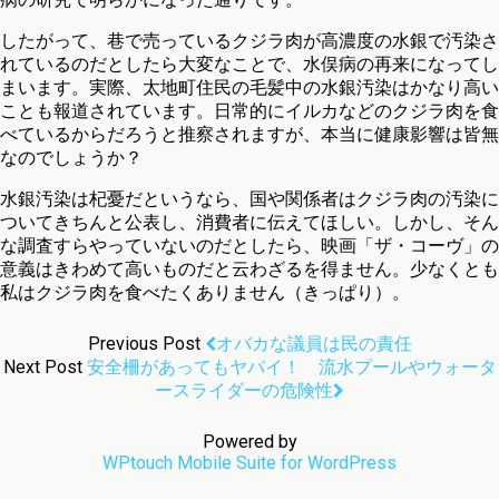
したがって、巷で売っているクジラ肉が高濃度の水銀で汚染さ
れているのだとしたら大変なことで、水俣病の再来になってし
まいます。実際、太地町住民の毛髪中の水銀汚染はかなり高い
ことも報道されています。日常的にイルカなどのクジラ肉を食
べているからだろうと推察されますが、本当に健康影響は皆無
なのでしょうか？
水銀汚染は杞憂だというなら、国や関係者はクジラ肉の汚染に
ついてきちんと公表し、消費者に伝えてほしい。しかし、そん
な調査すらやっていないのだとしたら、映画「ザ・コーヴ」の
意義はきわめて高いものだと云わざるを得ません。少なくとも
私はクジラ肉を食べたくありません（きっぱり）。
Previous Post
オバカな議員は民の責任
Next Post
安全柵があってもヤバイ！ 流水プールやウォータ
ースライダーの危険性
Powered by
WPtouch Mobile Suite for WordPress