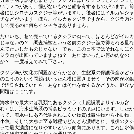
分類学的な話をしませう。クジラにはヒゲクジラとハクジラと
いう２つがあり、歯がないものと歯を有するものがいます。前
者にはシロナガスクジラ等がいますし、後者にはイルカやシャ
チなどがいます。ほら、イルカもクジラですから、クジラ肉と
して売るのに何らインチキはありません。
だいいち、巷で売っているクジラの肉って、ほとんどがイルカ
じゃないの？ 調査捕鯨という名前のクジラ漁で得られる量な
んてたいしたものじゃない。でも、この日本ではそれなりにク
ジラ肉が出回っていますよね？ あれはいったい何の肉なの
か？ 一度考えてみて下さい。
クジラ漁が文化の問題かどうかとか、生態系の保護保全かどう
のこうのという問題はいったん横に置きませう。その肉が水銀
で汚染されていたら、あなたはそれを食するかどうか。厄介な
問題はここです。
海水中で最大のほ乳類であるクジラ（上記説明よりイルカ含
む）は、海水生態系の捕食ピラミッドの頂点にいます。したか
って、海水中にある代謝されにくい物質は微生物から小動物、
小魚、そして大魚に至る過程でどんどん濃縮され、最後のクジ
ラで最大濃度になりやすいという傾向にあります。これは水俣
病の研究で明らかになった通りです。