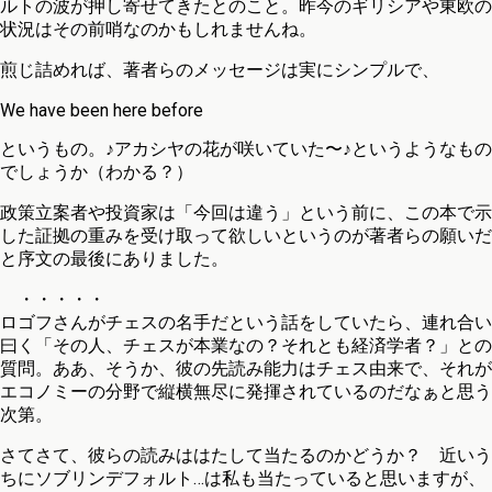
ルトの波が押し寄せてきたとのこと。昨今のギリシアや東欧の
状況はその前哨なのかもしれませんね。
煎じ詰めれば、著者らのメッセージは実にシンプルで、
We have been here before
というもの。♪アカシヤの花が咲いていた〜♪というようなもの
でしょうか（わかる？）
政策立案者や投資家は「今回は違う」という前に、この本で示
した証拠の重みを受け取って欲しいというのが著者らの願いだ
と序文の最後にありました。
・・・・・
ロゴフさんがチェスの名手だという話をしていたら、連れ合い
曰く「その人、チェスが本業なの？それとも経済学者？」との
質問。ああ、そうか、彼の先読み能力はチェス由来で、それが
エコノミーの分野で縦横無尽に発揮されているのだなぁと思う
次第。
さてさて、彼らの読みははたして当たるのかどうか？ 近いう
ちにソブリンデフォルト…は私も当たっていると思いますが、