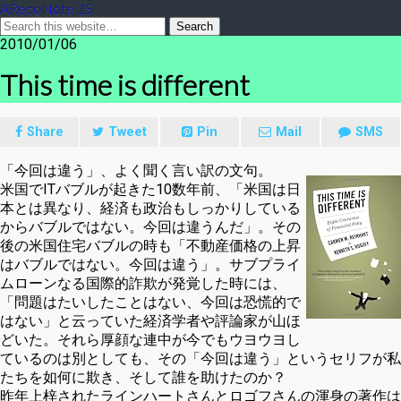
ARecoNote 15
2010/01/06
This time is different
Share
Tweet
Pin
Mail
SMS
「今回は違う」、よく聞く言い訳の文句。
米国でITバブルが起きた10数年前、「米国は日
本とは異なり、経済も政治もしっかりしている
からバブルではない。今回は違うんだ」。その
後の米国住宅バブルの時も「不動産価格の上昇
はバブルではない。今回は違う」。サブプライ
ムローンなる国際的詐欺が発覚した時には、
「問題はたいしたことはない、今回は恐慌的で
はない」と云っていた経済学者や評論家が山ほ
どいた。それら厚顔な連中が今でもウヨウヨし
ているのは別としても、その「今回は違う」というセリフが私
たちを如何に欺き、そして誰を助けたのか？
昨年上梓されたラインハートさんとロゴフさんの渾身の著作は