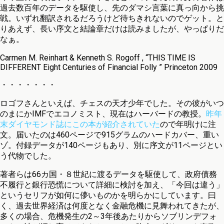
過去数百年のデータを駆使し、先のダマシ言葉に真っ向から挑
戦。いずれ翻訳されるだろうけど待ちきれないのでゲット。と
りあえず、長い序文と結論章だけは読みましたが、やっぱりだ
なぁ。
Carmen M. Reinhart & Kenneth S. Rogoff , “THIS TIME IS
DIFFERENT Eight Centuries of Financial Folly ” Princeton 2009
・・・・・・・
ロゴフさんといえば、チェスの天才少年でした。その彼がいつ
のまにかIMFでエコノミスト、現在はハーバードの教授。
昨年
末ダイヤモンド誌にこの本が紹介されていた
ので年明けに注
文。届いたのは460ページで915グラムのハードカバー、重い
ゾ。付録データが140ページもあり、別に序文が11ページとい
う代物でした。
著者らは66カ国・８世紀に渡るデータを駆使して、政府債務
不履行と銀行恐慌について詳細に検討を加え、「今回は違う」
というセリフが如何に儚いものかを明らかにしています。曰
く、過去世界経済は何度となく金融危機に見舞われてきたが、
多くの場合、危機発生の2～3年後あたりからソブリンデフォ