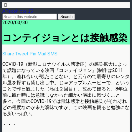
ARecoNote 15
2020/03/30
コンテイジョンとは接触感染
Share
Tweet
Pin
Mail
SMS
COVID-19（新型コロナウイルス感染症）の感染拡大によっ
て話題になっている映画『コンテイジョン』(制作は2011
年）。連れ合いが観たことない、と云うので最寄りのレンタ
ル屋を探すも貸し出し中。じゃアップルムービーで、という
ことで昨日観ました（私は２回目）。改めて観ると、8年位
前に観た時には意識しなかった細かい演出に気づくこと
多々。今回のCOVID-19では飛沫感染と接触感染がそれぞれ
どの程度なのか未だ曖昧ですが、この映画を観ると勉強にな
る所いっぱい。
・・・