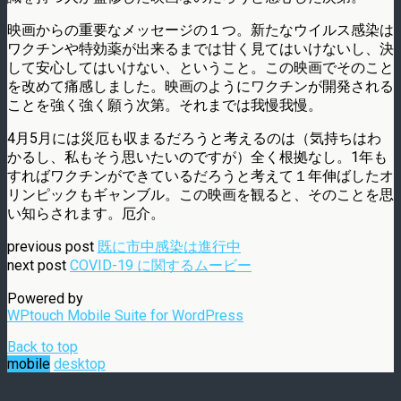
映画からの重要なメッセージの１つ。新たなウイルス感染は
ワクチンや特効薬が出来るまでは甘く見てはいけないし、決
して安心してはいけない、ということ。この映画でそのこと
を改めて痛感しました。映画のようにワクチンが開発される
ことを強く強く願う次第。それまでは我慢我慢。
4月5月には災厄も収まるだろうと考えるのは（気持ちはわ
かるし、私もそう思いたいのですが）全く根拠なし。1年も
すればワクチンができているだろうと考えて１年伸ばしたオ
リンピックもギャンブル。この映画を観ると、そのことを思
い知らされます。厄介。
previous post
既に市中感染は進行中
next post
COVID-19 に関するムービー
Powered by
WPtouch Mobile Suite for WordPress
Back to top
mobile
desktop