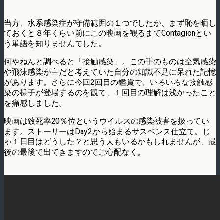
当方、水系感染症が守備範囲の１つでしたが、まず恥を晒し
ておくと８年くらい前にこの映画を観るまでContagionとい
う単語を知りませんでした。
何やねんと調べると「接触感染」。この手のものは空気感染
や飛沫感染が主だと考えていた自分の知識不足に呆れた記憶
があります。さらに今回2回目の鑑賞で、いろいろな接触感
染の様子が登場するのを観て、１回目の理解は浅かったこと
を痛感しました。
映画は致死率20％位というウイルスの感染被害を扱ってい
ます。ストーリーはDay2から始まるサスペンス仕立て。じ
ゃ１日目はどうした？と思う人もいるかもしれませんが、最
後の最後で出てきますのでご心配なく。