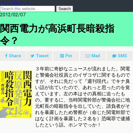
ARecoNote 15
2012/02/07
関西電力が高浜町長暗殺指
令？
Share
Tweet
Pin
Mail
SMS
３年前に奇妙なニュースが流れました。関電
と警備会社役員とのイザコザに関するもので
すが、それに先だって『週刊現代』でキナ臭
い話が出ていたので、あれっと思ったのを覚
えています。左の本はその真相に迫ったも
の。要するに、当時関電幹部が警備会社に地
元町長の暗殺指令を出していた、請負者がそ
れを暴露したため警察が（命じた関電幹部で
はなく計画を暴露した２名を）恐喝罪で逮捕
したという話。ホンマでっか！