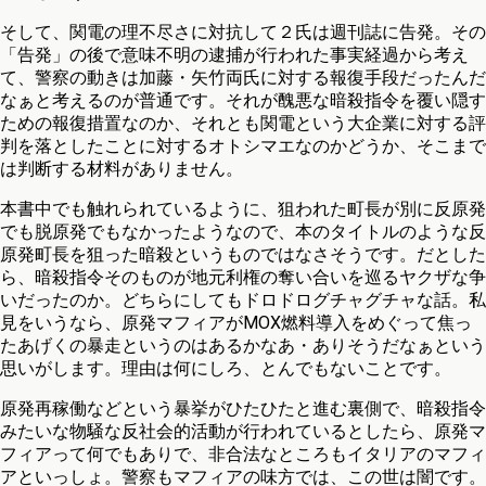
そして、関電の理不尽さに対抗して２氏は週刊誌に告発。その
「告発」の後で意味不明の逮捕が行われた事実経過から考え
て、警察の動きは加藤・矢竹両氏に対する報復手段だったんだ
なぁと考えるのが普通です。それが醜悪な暗殺指令を覆い隠す
ための報復措置なのか、それとも関電という大企業に対する評
判を落としたことに対するオトシマエなのかどうか、そこまで
は判断する材料がありません。
本書中でも触れられているように、狙われた町長が別に反原発
でも脱原発でもなかったようなので、本のタイトルのような反
原発町長を狙った暗殺というものではなさそうです。だとした
ら、暗殺指令そのものが地元利権の奪い合いを巡るヤクザな争
いだったのか。どちらにしてもドロドログチャグチャな話。私
見をいうなら、原発マフィアがMOX燃料導入をめぐって焦っ
たあげくの暴走というのはあるかなあ・ありそうだなぁという
思いがします。理由は何にしろ、とんでもないことです。
原発再稼働などという暴挙がひたひたと進む裏側で、暗殺指令
みたいな物騒な反社会的活動が行われているとしたら、原発マ
フィアって何でもありで、非合法なところもイタリアのマフィ
アといっしょ。警察もマフィアの味方では、この世は闇です。