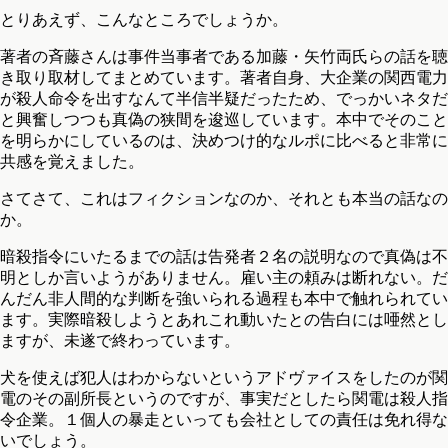
とりあえず、こんなところでしょうか。
著者の斉藤さんは事件当事者である加藤・矢竹両氏らの話を聴
き取り取材してまとめています。著者自身、大企業の関西電力
が殺人命令を出すなんて半信半疑だったため、でっかいネタだ
と興奮しつつも真偽の狭間を逡巡しています。本中でそのこと
を明らかにしているのは、決めつけ的なルポに比べると非常に
共感を覚えました。
さてさて、これはフィクションなのか、それとも本当の話なの
か。
暗殺指令にいたるまでの話は告発者２名の説明なので真偽は不
明としか言いようがありません。雇い主の頼みは断れない。だ
んだん非人間的な判断を強いられる過程も本中で触れられてい
ます。実際暗殺しようとあれこれ動いたとの告白には唖然とし
ますが、未遂で終わっています。
犬を使えば犯人はわからないというアドヴァイスをしたのが関
電のその副所長というのですが、事実だとしたら関電は殺人指
令企業。１個人の暴走といっても会社としての責任は免れ得な
いでしょう。