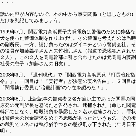
・・・
話の内容が内容なので、本の中から事実関係（と思しきもの）
だけを列記してみましょう。
1999年7月、関西電力高浜原子力発電所は警備のために獰猛な
犬を使った警備体制を作り上げた。その警備を考えたのは当時
の副所長。一方、請け負ったのはダイニチという警備会社。そ
の役員が加藤義孝さんと矢竹雄兒さん（報道で恐喝犯とされた
２人）。この２人を関電幹部に引き合わせたのは元関電内藤副
社長の息子（加藤さんの旧友）。
2008年3月、『週刊現代』で「関西電力高浜原発『町長暗殺指
令』」。一回目は「『実行者』が決意の実名告白」、２回目は
「関電執行委員も”暗殺計画”の存在を認めた！」。
2008年8月、上記記事の告発者２名が雇い主であった関電の同
原発の元副所長を恐喝たと告発され、逮捕された（命じた関電
幹部ではなく、暗殺請負を暴露した２名が逮捕された）。罪状
は警備犬の代金請求をめぐる恐喝があったというもの。その後
の裁判で２名には執行猶予つきの懲役刑が下された（年月日不
明）。