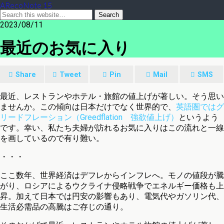
ARecoNote 15
2023/08/11
最近のお気に入り
Share
Tweet
Pin
Mail
SMS
最近、レストランやホテル・旅館の値上げが著しい。そう思い
ませんか。この傾向は日本だけでなく世界的で、
英語圏ではグ
リードフレーション（Greedflation 強欲値上げ）
というよう
です。幸い、私たち夫婦が訪れるお気に入りはこの流れと一線
を画しているので有り難い。
・・・
ここ数年、世界経済はデフレからインフレへ。モノの値段が騰
がり、ロシアによるウクライナ侵略戦争でエネルギー価格も上
昇。加えて日本では円安の影響もあり、電気代やガソリン代、
生活必需品の高騰はご存じの通り。