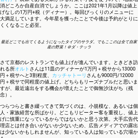
消どころか自産自消でしょうか。ここは2021年1月以降は値上
げなしの1万円+税（ディナー）。毎回びっくりのメニューに
大満足しています。今年星を獲ったことで今後は予約がとりに
くくなること必至。
最近どこでも出てくるようになったタイプのサラダ。でもここのは全て自家
産の野菜！＠ダ・テッラ
さて京都のレストランでも値上げが進んでいます。ときどき訪
れる所
オルト
さんは11皿のディナーが1万円＋税サから13000
円＋税サへと3割程度、
カッチャトーリ
さんも9000円/12000
円＋税サで同程度の値上げ。どちらもリーズナブルだと思いま
すが、最近遠出をする機会が増えたことで御無沙汰がち（残
念）。
つらつらと書き綴ってきて気づくのは、小規模な、あるいは個
人・家族経営な所ばかり。どこもリピーター客を重視し、値上
げに慎重になっているからではないかと思う次第。大手広告代
理店とは付き合いがないか少ないため、広告メディアでの露出
は少ないかもしれませんが、知っている人は知っている穴場か