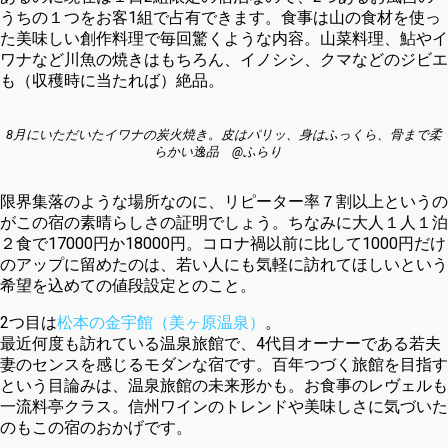
うちの１つをお客1組で占有できます。食事は山の食材を使っ
た美味しい創作料理で毎回驚くような内容。山菜料理、鮎やイ
ワナなど川魚の焼きはもちろん、イノシシ、クマなどのジビエ
も（収穫時に当たれば）絶品。
8月にいただいたイワナの炭火焼き。皮はパリッ、身はふっくら、骨まで柔
らかい逸品 @ふらり
限界集落のような場所なのに、リピーター率７割以上というの
がこの宿の素晴らしさの証明でしょう。ちなみに大人１人１泊
２食で17000円か18000円。コロナ禍以前に比して1000円だけ
のアップに留めたのは、若い人にも気軽に訪れてほしいという
希望を込めての値段設定とのこと。
2つ目は
松本の金宇館（美ヶ原温泉）
。
最近何度も訪れている温泉旅館で、4代目オーナーである若夫
妻のセンスを感じるモダンな宿です。百年つづく旅館を目指す
という目論みは、温泉旅館の未来形かも。お食事のレヴェルも
一流料亭クラス。信州ワインのトレンドや美味しさに気づいた
のもこの宿のおかげです。