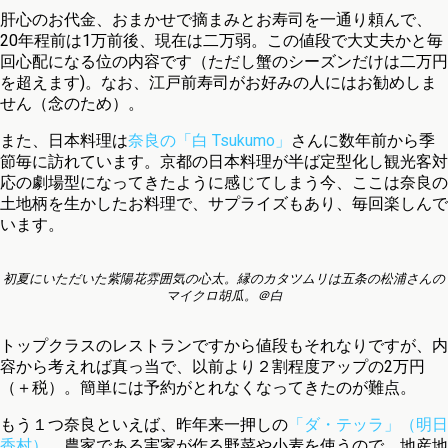
肝心のお代金、おまかせで摘まみとお寿司を一通り頼んで、
20年程前は1万前後、現在は二万弱。この値段で大丈夫かと毎
回心配になる位の内容です（ただし蟹のシーズンだけは二万円
を超えます)。なお、江戸前寿司がお好みの人にはお勧めしま
せん（念のため）。
また、日本料理は
奈良の「白 Tsukumo」
さんに数年前から季
節毎に訪れています。京都の日本料理が半ば定型化し観光客対
応の劇場型になってきたように感じてしまう今、ここは奈良の
土地柄を生かしたお料理で、サプライズもあり、毎回楽しんで
います。
初夏にいただいた紫陽花雰囲気の心太。縁のカタツムリは五条の松浦さんの
マイクロ胡瓜。＠白
トップクラスのレストランですから値段もそれなりですが、内
容から考えれば真っ当で、以前より２割程度アップの2万円
（＋税）。簡単には予約がとれなくなってきたのが難点。
もう１つ奈良といえば、昨年来一押しの
「ダ・テッラ」（明日
香村）
。農家である実家が作る野菜や小麦を使うので、地産地