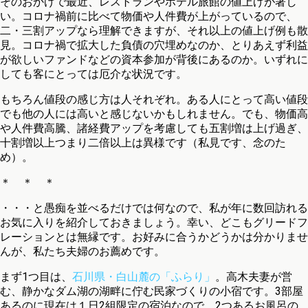
そのおかげで最近、レストランやホテル旅館の値上げが著し
い。コロナ禍前に比べて物価や人件費が上がっているので、
二・三割アップなら理解できますが、それ以上の値上げ例も散
見。コロナ禍で拡大した負債の穴埋めなのか、とりあえず利益
が欲しいファンドなどの資本参加が背後にあるのか。いずれに
しても客にとっては厄介な状況です。
もちろん値段の感じ方は人それぞれ。ある人にとって高い値段
でも他の人には高いと感じないかもしれません。でも、物価高
や人件費高騰、諸経費アップを考慮しても五割増は上げ過ぎ、
十割増以上つまり二倍以上は異様です（私見です、念のた
め）。
＊ ＊ ＊
・・・と愚痴を並べるだけでは何なので、私が年に数回訪れる
お気に入りを紹介しておきましょう。幸い、どこもグリードフ
レーションとは無縁です。お好みに合うかどうかは分かりませ
んが、私たち夫婦のお薦めです。
まず1つ目は、
石川県・白山麓の「ふらり」
。高木夫妻が営
む、静かなダム湖の湖畔に佇む民家づくりの小宿です。3部屋
あるのに現在は１日2組限定の宿泊なので、2つあるお風呂の