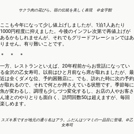
サクラ肉の花びら。宿の伝統を美しく表現 ＠金宇館
ここも今年になって少し値上げしましたが、1泊1人あたり
1000円程度に抑えました。今後のインフレ次第で再値上げが
あるかもしれませんが、それでもグリードフレーションではあ
りません。有り難いことです。
＊ ＊ ＊
一方、レストランといえば、20年程前からお世話になってい
る金沢の乙女寿司。以前はひと月前なら席が取れましたが、最
近は全くダメな位、予約困難店に。でも、訪れた時に次の予約
が取れるので、それで何とか押さえている状態です。季節毎に
魚が変わるし、調理も少しづつ変化するし、お店の人やお客さ
ん達とのやりとりも面白く、訪問回数50は超えますが、毎回
楽しめます。
スズキ系ですが地元の通り名はアラ。ふだんはツマミの一品目に登場。＠乙
女寿司