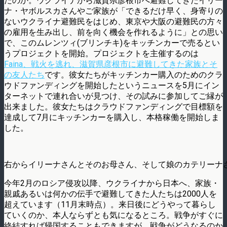
たのか。ウクライナから滋賀県彦根市へ避難してきたイリー
ナ・ヤボルスカさんやご家族が「できるだけ早く、身寄りの
ないウクライナ避難民をはじめ、東京や大阪の避難民の方々
の雇用を生み出し、前を向く機会を作れるように」との思い
で、このムレンツィ(ブリンチキ)をキッチンカーで売るとい
うプロジェクトを開始。プロジェクトを主催するのは
Faina、戦火を逃れ、滋賀県彦根市に避難してきた家族とそ
の友人たち
です。彼女たちがキッチンカー購入のためのクラ
ウドファンディングを開始したというニュースを5月にイン
ターネットで連れ合いが見つけ、その試みに参加してご縁が
出来ました。彼女たちはクラウドファンディングで目標額を
達成して7月にキッチンカーを購入し、本格稼働を開始しま
した。
右からイリーナさんとそのお母さん、そして娘のカテリーナ
今年2月のロシア侵攻以降、ウクライナから日本へ、家族・
親戚あるいは何かの伝手で避難してきた人たちは2000人を
超えています（11月末時点）。来日後にどうやって暮らし
ていくのか、本人ならずとも気になるところ。戦争がすぐに
終結すれば帰国することもできますが、戦争がどうなるのか