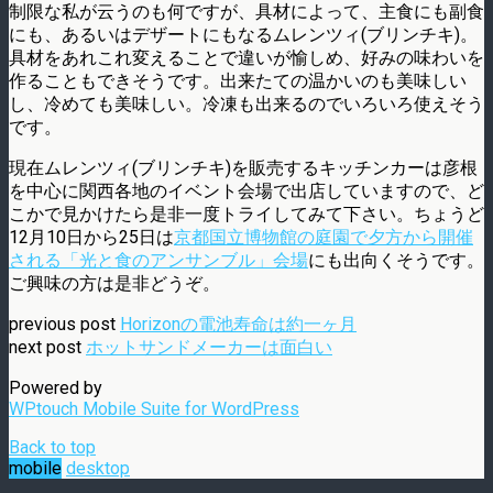
制限な私が云うのも何ですが、具材によって、主食にも副食
にも、あるいはデザートにもなるムレンツィ(ブリンチキ)。
具材をあれこれ変えることで違いが愉しめ、好みの味わいを
作ることもできそうです。出来たての温かいのも美味しい
し、冷めても美味しい。冷凍も出来るのでいろいろ使えそう
です。
現在ムレンツィ(ブリンチキ)を販売するキッチンカーは彦根
を中心に関西各地のイベント会場で出店していますので、ど
こかで見かけたら是非一度トライしてみて下さい。ちょうど
12月10日から25日は
京都国立博物館の庭園で夕方から開催
される「光と食のアンサンブル」会場
にも出向くそうです。
ご興味の方は是非どうぞ。
previous post
Horizonの電池寿命は約一ヶ月
next post
ホットサンドメーカーは面白い
Powered by
WPtouch Mobile Suite for WordPress
Back to top
mobile
desktop