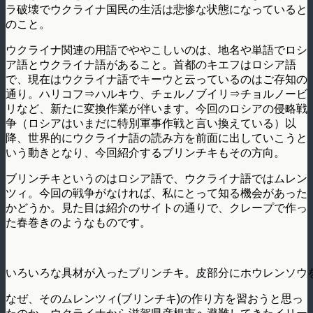
ラ破壊でウクライナ国民の生活は悲惨な状態になっていると
のこと。
ウクライナ関連の用語でややこしいのは、地名や単語でロシ
ア語とウクライナ語があること。首都のキエフはロシア語
で、現在はウクライナ語でキーウと云っているのはご存知の
通り。ハリコフ⇒ハルキウ、チェルノブイリ⇒チョルノービ
リなど、新たに変換作業が伴います。今回のロシアの侵略戦
争（ロシアはいまだに特別軍事作戦と言い換えている）以
降、世界的にウクライナ語の読み方を前面に出していこうと
いう動きとなり、今回紹介するブリンチキもその方向。
ブリンチキというのはロシア語で、ウクライナ語ではムレン
ツィ。今回の戦争がなければ、私にとって知る機会があった
かどうか。見た目は紹介のサイトの通りで、クレープで作っ
た春巻きのようなものです。
いろいろな具材が入ったブリンチキ。皮部分にホウレンソウ
なぜ、そのムレンツィ(ブリンチキ)の作り方を習おうと思っ