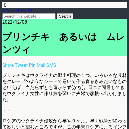
ARecoNote 15
2022/12/08
ブリンチキ あるいは ムレ
ンツィ
Share
Tweet
Pin
Mail
SMS
ブリンチキはウクライナの郷土料理の１つ。いろいろな具材
をクレープのようなシートで巻いて作る春巻きみたいなもの
といえば、当たらずとも遠からず(かな)。日本に避難してき
たウクライナ女性に作り方を習いに夫婦で彦根へ出かけまし
た。
・・・
ロシアのウクライナ侵攻から早や９ヶ月。早く戦争が終わっ
て欲しいと望むところですが、この年末ロシアによるインフ