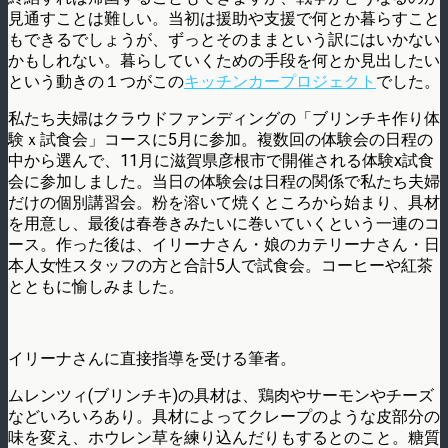
見通すことは難しい。当初は援助や支援で何とか暮らすこと
もできるでしょうが、ずっとそのままという訳にはいかない
かもしれない。暮らしていくための手段を何とか見出したい
という動きの１つがこの
キッチンカープロジェクト
でした。
私たち夫婦はクラウドファンディングの「ブリンチキ作り体
験ｘ試食会」コースに5月に参加。複数回の体験会の日程の
中から選んで、11月に滋賀県彦根市で開催される体験x試食
会に参加しました。当日の体験会は日程の関係で私たち夫婦
だけの個別講習会。粉を溶いて焼くところから始まり、具材
を用意し、最後は春巻きみたいに巻いていくという一連のコ
ース。作った後は、イリーナさん・娘のカテリーナさん・日
本人女性スタッフの方と合計5人で試食会。コーヒーや紅茶
とともに愉しみました。
イリーナさんに直接指導を受ける筆者。
ムレンツィ(ブリンチキ)の具材は、鶏肉やサーモンやチーズ
などいろいろあり。具材によってクレープのような皮部分の
味を変え、ホウレン草を練り込んだりもするとのこと。糖質