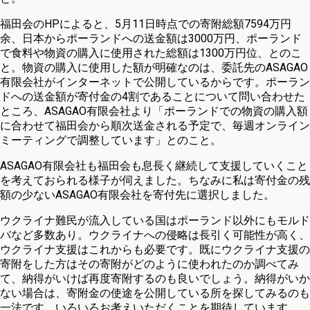
福田会のHPによると、5月11日時点での寄附総額7594万円
余、日本からポーランドへの送金額は3000万円、ポーランド
で食料や物資の購入に使用された総額は1300万円位、とのこ
と。物資の購入に使用した額が明確なのは、委託先のASAGAO
有限会社がインターネットで公開しているからです。ポーラン
ドへの送金額が寄付金の4割であることについて問い合わせた
ところ、ASAGAO有限会社より「ポーランドでの物資の購入額
に合わせて福田会から順次送金される予定で、毎週オンライン
ミーティングで調整しています」とのこと。
ASAGAO有限会社も福田会も息長く継続して支援していくこと
を考えておられる様子が伺えました。ちなみに私は寄付金の残
額の少ないASAGAO有限会社を寄付先に選択しました。
ウクライナ難民が流入している国はポーランド以外にもモルド
バなど多数あり。ウクライナへの侵略は長引く可能性が高く、
ウクライナ支援はこれからも必要です。既にウクライナ支援の
寄附をした方はその寄附がどのように使われたのか調べてみ
て、納得がいけば再度寄附するのも良いでしょう。納得がいか
ない場合は、寄附金の使途を公開している所を探してみるのも
一法です。いろいろお考えいただくことを期待しています。