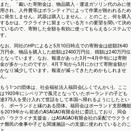
また、「戴いた寄附金は、物品購入・運送ガソリン代のみに使
用され、人件費等はボランティアによって作業が賄われるため
に発生しません。武器は購入しません。」とのこと。何を購入
するかは、ウクライナに留まっている方々の要望を聞いて決め
ているので、寄附した全額を有効に使ってもらえるシステムで
す。
なお、同社のHPによると5月10日時点での寄附金は総額2640
万円余、物品を購入した総額は2400万円位、残額は240万円位
となっています。なお、報道があった3月〜4月中旬には寄附
金が多かったのですが、4月下旬から5月にかけて寄附金額が
かなり減少しています。報道が減ってきたためかもしれませ
ん。
もう1つの団体は、社会福祉法人福田会(ふくでんかい)。ここ
は1920年にシベリアで孤児となっていたポーランドの子ども
達375人を受け入れて世話をして本国へ帰れるようにしたとい
う、ポーランドと縁のある団体。福田会はポーランド支部機能
を2019年から前述のASAGAO有限会社に委託しており、同会
の「ウクライナ支援金」はASAGAO有限会社の采配でウクライ
ナ難民の食事や子ども関連施設への支援に使われているとのこ
と。