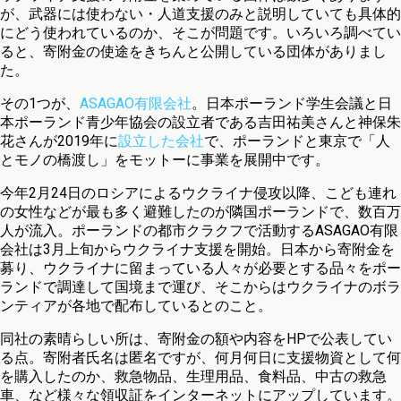
が、武器には使わない・人道支援のみと説明していても具体的
にどう使われているのか、そこが問題です。いろいろ調べてい
ると、寄附金の使途をきちんと公開している団体がありまし
た。
その1つが、
ASAGAO有限会社
。日本ポーランド学生会議と日
本ポーランド青少年協会の設立者である吉田祐美さんと神保朱
花さんが2019年に
設立した会社
で、ポーランドと東京で「人
とモノの橋渡し」をモットーに事業を展開中です。
今年2月24日のロシアによるウクライナ侵攻以降、こども連れ
の女性などが最も多く避難したのが隣国ポーランドで、数百万
人が流入。ポーランドの都市クラクフで活動するASAGAO有限
会社は3月上旬からウクライナ支援を開始。日本から寄附金を
募り、ウクライナに留まっている人々が必要とする品々をポー
ランドで調達して国境まで運び、そこからはウクライナのボラ
ンティアが各地で配布しているとのこと。
同社の素晴らしい所は、寄附金の額や内容をHPで公表してい
る点。寄附者氏名は匿名ですが、何月何日に支援物資として何
を購入したのか、救急物品、生理用品、食料品、中古の救急
車、など様々な領収証をインターネットにアップしています。