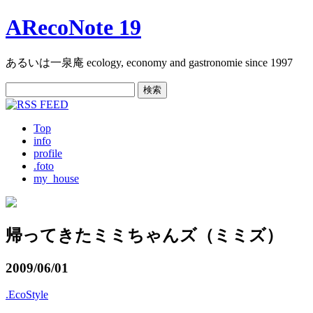
ARecoNote 19
あるいは一泉庵 ecology, economy and gastronomie since 1997
検
索:
Top
info
profile
.foto
my_house
帰ってきたミミちゃんズ（ミミズ）
2009/06/01
.EcoStyle