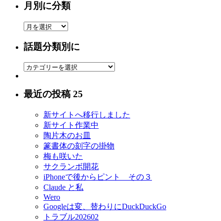
月別に分類
月
別
話題分類別に
に
分
話
類
題
分
最近の投稿 25
類
別
新サイトへ移行しました
に
新サイト作業中
陶片木のお皿
篆書体の刻字の掛物
梅も咲いた
サクランボ開花
iPhoneで後からピント その３
Claude と私
Wero
Googleは変、替わりにDuckDuckGo
トラブル202602