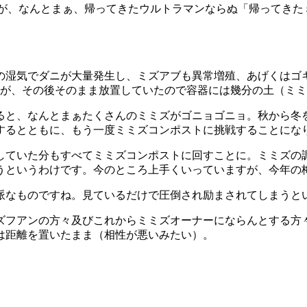
が、なんとまぁ、帰ってきたウルトラマンならぬ「帰ってきた
湿気でダニが大量発生し、ミズアブも異常増殖、あげくはゴキ
したが、その後そのまま放置していたので容器には幾分の土（ミ
けると、なんとまぁたくさんのミミズがゴニョゴニョ。秋から
するとともに、もう一度ミミズコンポストに挑戦することにな
していた分もすべてミミズコンポストに回すことに。ミミズの
うというわけです。今のところ上手くいっていますが、今年の
派なものですね。見ているだけで圧倒され励まされてしまうと
ズフアンの方々及びこれからミミズオーナーにならんとする方
は距離を置いたまま（相性が悪いみたい）。