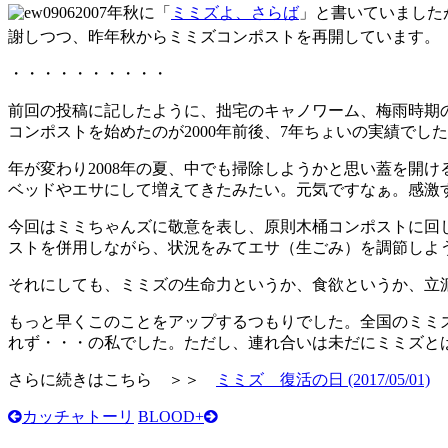
2007年秋に「
ミミズよ、さらば
」と書いていました
謝しつつ、昨年秋からミミズコンポストを再開しています。
・・・・・・・・・・
前回の投稿に記したように、拙宅のキャノワーム、梅雨時期の
コンポストを始めたのが2000年前後、7年ちょいの実績で
年が変わり2008年の夏、中でも掃除しようかと思い蓋を開
ベッドやエサにして増えてきたみたい。元気ですなぁ。感激
今回はミミちゃんズに敬意を表し、原則木桶コンポストに回
ストを併用しながら、状況をみてエサ（生ごみ）を調節しよ
それにしても、ミミズの生命力というか、食欲というか、立
もっと早くこのことをアップするつもりでした。全国のミミ
れず・・・の私でした。ただし、連れ合いは未だにミミズと
さらに続きはこちら ＞＞
ミミズ 復活の日 (2017/05/01)
カッチャトーリ
BLOOD+