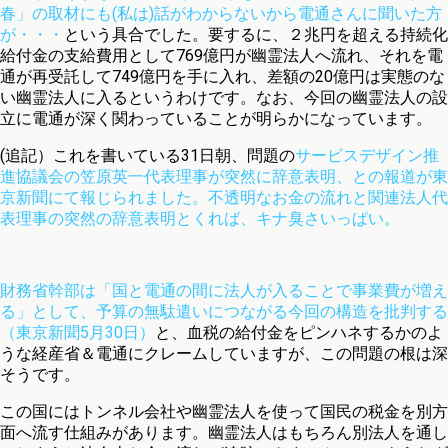
春」の取材にも(私は)話がわからないから電通さんに聞いた方
が・・・
という具合でした。要するに、２兆円を超える持続化
給付金の支給費用として769億円が幽霊法人へ流れ、それを電
通が再受託して749億円を手に入れ、差額の20億円は実態のな
い幽霊法人に入るというわけです。なお、今回の幽霊法人の設
立に電通が深く関わっていることが明らかになっています。
(追記）これを書いている31日朝、問題の
サービスデザイン推
進協議会の笠原英一代表理事が突然に辞意表明、との報道が東
京新聞にて報じられました。不透明なお金の流れと関連法人代
表理事の突然の辞意表明とくれば、キナ臭さいっぱい。
財務省幹部は「国と電通の間に法人が入ることで事業費が増え
る」として、予算の無駄遣いにつながる今回の構造を批判する
（東京新聞5月30日）
と、血税の給付金をピンハネするかのよ
うな経産省＆電通にクレームしていますが、この問題の根は深
そうです。
この国にはトンネル会社や幽霊法人を使って国民の税金を別方
面へ流す仕組みがあります。幽霊法人はもちろん別法人を通し