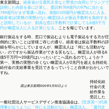
東京新聞は、
経産省が立憲民主党など野党の合同ヒアリングで
説明した内容を基に計算し、委託料769億円の97%に当たる
749億円がまず電通へ流れ、差額の20億円が幽霊法人に入る。
経産省は(実務の実態がない幽霊)法人が振込手数料を負担する
と説明しているが、割高な窓口手数料で計算しても6億5千万
円が幽霊法人に入る計算になる。
ことを報じています。
銀行振込をする時、窓口で振込むよりも電子振込をする方が圧
倒的に安いことは皆様ご存じの通り。経産省は振込手数料の詳
細を明らかにしていませんが、幽霊法人は「何にも活動がな
い」のですから振込作業ができる筈もなし。幽霊法人が得る6
億5千万円〜20億円はいったいどこへ流れるのでしょうか？
第一、実務の実態の全くない幽霊法人が2兆円を超える持続化
給付金の支給事業を受託できるっていうこと自体がおかしいで
すね。
持続化給
図は東京新聞2020年5月30日より
付金の支
給作業を
受託した
一般社団法人サービスデザイン推進協議会は、
(笠原英一)代表
理事が云うように「何にも活動がない」幽霊法人。「週刊文