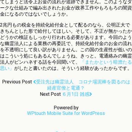
てしまうと法令上お金の流れが追跡できません。このようなダ
ークな仕組みで編み出されたお金が政界工作やもろもろの闇資
金になるのではないでしょうか。
2兆円もの税金を持続化給付金として配るのなら、公明正大で
きちんとした形で給付してほしい。そして、不正が無かったか
どうかの検証もしっかり行われる必要があります。今回のよう
な幽霊法人による業務の再委託で、持続化給付金のお金の流れ
を不透明にして良い訳がありません。この国の生産性が低いの
はこういう処にもあるんでしょうね、きっと。電通絡みの幽霊
法人がピンハネする話を今回聞いて、
「またかという暗澹たる
思い」
がしたと書いたのは、そういう経験があったからです。
Previous Post
受注先は幽霊法人 コロナ場泥棒を図るのは
経産官僚と電通？
Next Post
６月1日 雑感
Powered by
WPtouch Mobile Suite for WordPress