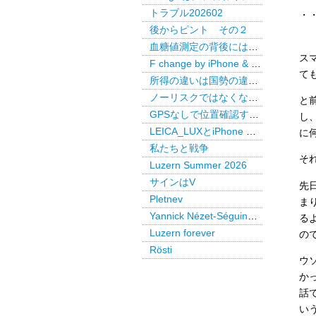
トラブル202602
・
後からピント その２
血糖値測定の背後には・・・
ス
F change by iPhone & LEICA LUX Pro
て
所得の違いは国勢の違いか
ノーリスクではなくなった米国債
と
GPSなしで位置確認するAirTag
し
LEICA_LUXとiPhone で後からピント
に
私たちと戦争
そ
Luzern Summer 2026
サインはV
先
Pletnev
ま
Yannick Nézet-Séguin @ Paris
る
Luzern forever
の
Rösti
ウ
か
話
い