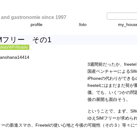
d gastronomie since 1997
profile
.foto
my_hous
IMフリー その1
Web/WP/Mobile
3週間前だったか、free
国産ベンチャーによるSI
iPhoneの代わりがで
freetelにはまだまだ
価。でも、いくつかの問
後の展開も面白そう。
ということで、まず、SI
ゆえSIMフリーが求めら
リーの新進スマホ、Freetelの使い心地と今後の可能性（その３）等々
。