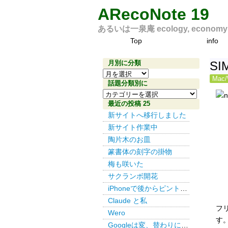
ARecoNote 19
あるいは一泉庵 ecology, economy an
Top
info
月別に分類
S
月
Mac/
別
話題分類別に
話
に
題
最近の投稿 25
分
分
新サイトへ移行しました
類
類
新サイト作業中
別
陶片木のお皿
に
篆書体の刻字の掛物
梅も咲いた
サクランボ開花
iPhoneで後からピント その３
Claude と私
フ
Wero
す
Googleは変、替わりにDuckDuckGo