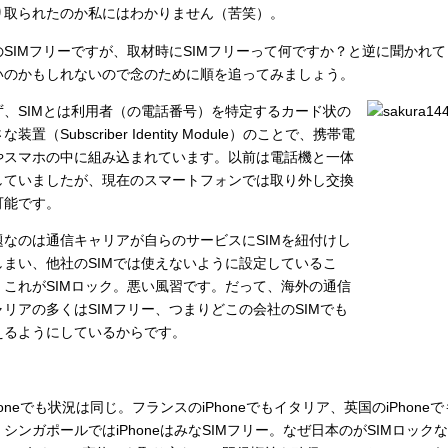
り取られたのか私にはわかりません（苦笑）。
のSIMフリーですが、取材時にSIMフリーって何ですか？と逆に聞かれ
いのかもしれないので念のために順を追ってみましょう。
ず、SIMとは利用者（の電話番号）を特定するカード状の
な装置（Subscriber Identity Module）のことで、携帯電
やスマホの中に組み込まれています。以前は電話機と一体
していましたが、現在のスマートフォンでは取り外し交換
可能です。
題なのは通信キャリアが自らのサービスにSIMを紐付けし
しまい、他社のSIMでは使えないように設定しているこ
。これがSIMロック。悪い風習です。だって、海外の通信
ャリアの多くはSIMフリー、つまりどこの会社のSIMでも
えるようにしているからです。
honeでも状況は同じ。フランスのiPhoneでもイタリア、英国のiPhon
、シンガポールではiPhoneはみなSIMフリー。なぜ日本のがSIMロッ