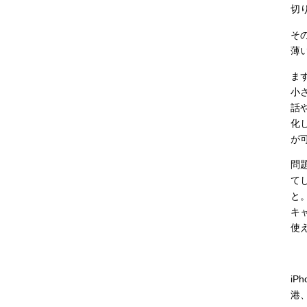
切
そ
薄
ま
小さ
話
化
が
問
て
と
キ
使
iP
港