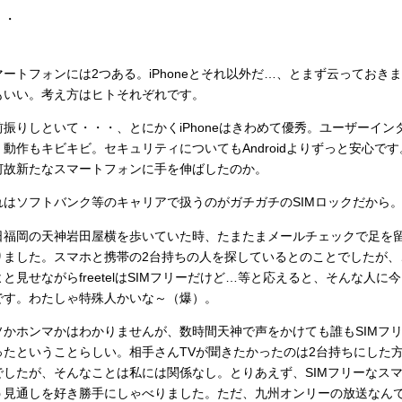
・・
マートフォンには2つある。iPhoneとそれ以外だ…、とまず云ってお
もいい。考え方はヒトそれぞれです。
前振りしといて・・・、とにかくiPhoneはきわめて優秀。ユーザーイ
、動作もキビキビ。セキュリティについてもAndroidよりずっと安心です。
何故新たなスマートフォンに手を伸ばしたのか。
れはソフトバンク等のキャリアで扱うのがガチガチのSIMロックだから
日福岡の天神岩田屋横を歩いていた時、たまたまメールチェックで足を留
りました。スマホと携帯の2台持ちの人を探しているとのことでしたが、
よと見せながらfreetelはSIMフリーだけど…等と応えると、そんな人
です。わたしゃ特殊人かいな～（爆）。
ソかホンマかはわかりませんが、数時間天神で声をかけても誰もSIMフ
ったということらしい。相手さんTVが聞きたかったのは2台持ちにした
でしたが、そんなことは私には関係なし。とりあえず、SIMフリーなス
う見通しを好き勝手にしゃべりました。ただ、九州オンリーの放送なん