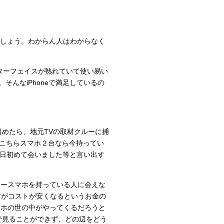
きましょう。わからん人はわからなく
ンターフェイスが熟れていて使い易い
そんなiPhoneで満足しているの
。
めたら、地元TVの取材クルーに捕
こちらスマホ２台なら今持ってい
に今日初めて会いました等と言い出す
リースマホを持っている人に会えな
方がコストが安くなるというお金の
マホの世の中がやってくるだろうと
で見ることができず、どの辺をどう