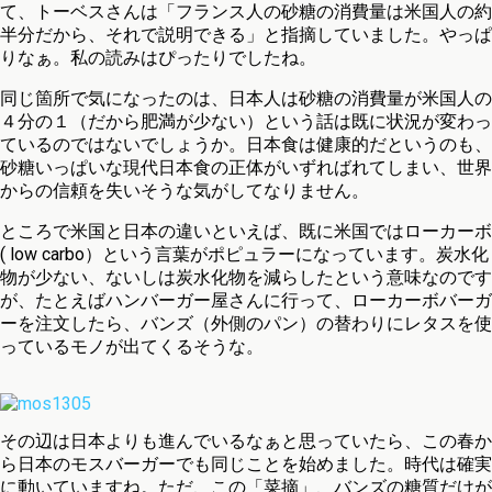
て、トーベスさんは「フランス人の砂糖の消費量は米国人の約
半分だから、それで説明できる」と指摘していました。やっぱ
りなぁ。私の読みはぴったりでしたね。
同じ箇所で気になったのは、日本人は砂糖の消費量が米国人の
４分の１（だから肥満が少ない）という話は既に状況が変わっ
ているのではないでしょうか。日本食は健康的だというのも、
砂糖いっぱいな現代日本食の正体がいずればれてしまい、世界
からの信頼を失いそうな気がしてなりません。
ところで米国と日本の違いといえば、既に米国ではローカーボ
( low carbo）という言葉がポピュラーになっています。炭水化
物が少ない、ないしは炭水化物を減らしたという意味なのです
が、たとえばハンバーガー屋さんに行って、ローカーボバーガ
ーを注文したら、バンズ（外側のパン）の替わりにレタスを使
っているモノが出てくるそうな。
その辺は日本よりも進んでいるなぁと思っていたら、この春か
ら日本のモスバーガーでも同じことを始めました。時代は確実
に動いていますね。ただ、この「菜摘」、バンズの糖質だけが