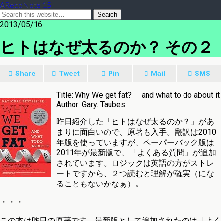
ARecoNote 15
2013/05/16
ヒトはなぜ太るのか？ その２
Share
Tweet
Pin
Mail
SMS
Title: Why We get fat? and what to do about it
Author: Gary. Taubes
昨日紹介した「ヒトはなぜ太るのか？」があ
まりに面白いので、原著も入手。翻訳は2010
年版を使っていますが、ペーパーバック版は
2011年が最新版で、「よくある質問」が追加
されています。ロジックは英語の方がストレ
ートですから、２つ読むと理解が確実（にな
ることもないかなぁ）。
・・・
この本は昨日の原著です。最新版として追加されたのは「よく