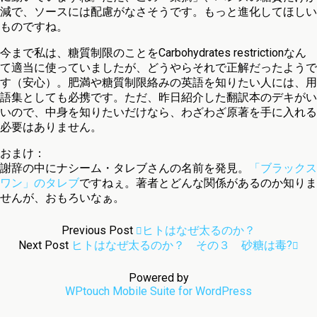
減で、ソースには配慮がなさそうです。もっと進化してほしい
ものですね。
今まで私は、糖質制限のことをCarbohydrates restrictionなん
て適当に使っていましたが、どうやらそれで正解だったようで
す（安心）。肥満や糖質制限絡みの英語を知りたい人には、用
語集としても必携です。ただ、昨日紹介した翻訳本のデキがい
いので、中身を知りたいだけなら、わざわざ原著を手に入れる
必要はありません。
おまけ：
謝辞の中にナシーム・タレブさんの名前を発見。
「ブラックス
ワン」のタレブ
ですねぇ。著者とどんな関係があるのか知りま
せんが、おもろいなぁ。
Previous Post
ヒトはなぜ太るのか？
Next Post
ヒトはなぜ太るのか？ その３ 砂糖は毒?
Powered by
WPtouch Mobile Suite for WordPress