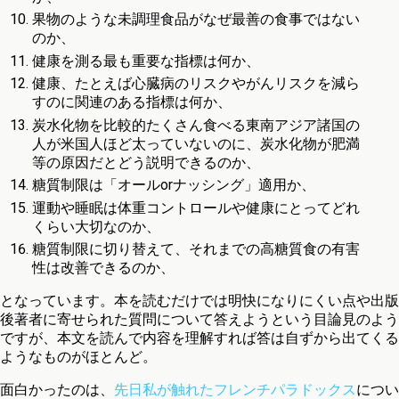
果物のような未調理食品がなぜ最善の食事ではない
のか、
健康を測る最も重要な指標は何か、
健康、たとえば心臓病のリスクやがんリスクを減ら
すのに関連のある指標は何か、
炭水化物を比較的たくさん食べる東南アジア諸国の
人が米国人ほど太っていないのに、炭水化物が肥満
等の原因だとどう説明できるのか、
糖質制限は「オールorナッシング」適用か、
運動や睡眠は体重コントロールや健康にとってどれ
くらい大切なのか、
糖質制限に切り替えて、それまでの高糖質食の有害
性は改善できるのか、
となっています。本を読むだけでは明快になりにくい点や出版
後著者に寄せられた質問について答えようという目論見のよう
ですが、本文を読んで内容を理解すれば答は自ずから出てくる
ようなものがほとんど。
面白かったのは、
先日私が触れたフレンチパラドックス
につい