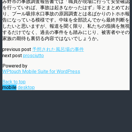
み野市の事故調査報告書では「職員が現場に行って安全確認
を行っていれば、事故は起きなかったはず」等とまとめてお
り、プール吸排水口事故の原因調査とは名ばかりのトホホ報
告になっている模様です。中味を全部読んでから最終判断を
したいと思いますが、報道を聞く限り、私たちの指摘を無視
するだけでなく、過去の事件をも踏みにじり、被害者やその
家族の期待も裏切る内容ではないでしょうか。
previous post
予想された風呂場の事件
next post
prosciutto
Powered by
WPtouch Mobile Suite for WordPress
Back to top
mobile
desktop