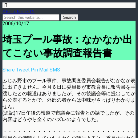
ARecoNote 15
2006/10/17
埼玉プール事故：なかなか出
てこない事故調査報告書
Share
Tweet
Pin
Mail
SMS
ふじみ野市のプール事件、事故調査委員会報告がなかなか表
に出てきません。今月６日に委員長が市教育長に報告書を手
渡したとの報道はありましたが、その後議会等に提出してか
ら公表するとかで、外部の者からは中味がさっぱりわかりま
せん。
(追記)17日午後の報道で市議会に報告との話でしたが、その
内容はどうやら全くのハズレのようでした。
・・・・・・・・・・・・・・・・・・・・・・・・・・・