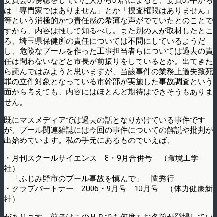
委員会の傍聴をしていた人からの話によると、委員の中から
は「専門家ではありません」とか「捜査権限はありません」
等という消極的かつ責任感の希薄な声がでていたとのことで
すから、内容は推して知るべし。また別の人が取材したとこ
ろ、埼玉県保健所の責任については不問にしているようだ
し、危険なプールを作った工事担当者らについては過去の責
任は問わないなどと市長が前振りをしているとか。出てきた
ら読んではみようと思いますが、当該事件の業務上過失致死
罪の立件対象となっている市幹部が実施した事故調査という
面から考えても、内容にはほとんど期待はできそうもありま
せん。
既にマスメディアでは過去の話となりかけている事件です
が、プール関連雑誌には今回の事件についての解説や批判が
出始めています。私の手元にあるものでいえば、
・月刊スクールサイエンス 8・9月合併号 （環境工学
社）
「ふじみ野市のプール事故を慎んで」 関秀行
・クラブパートナー 2006・9月号 10月号 （体力健康新
社）
があります。前者はこのＨＰでも何度もお名前が登場してい