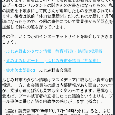
るプールコンサルタントの関さんのお書きになったもの。私
の調査を下敷きにして関さんが追加したものを披露されてい
ます。後者は以前「体力健康新聞」だったものが新しく月刊
誌になったもので、今回の事件について業界側から問題点を
提起して解決の道を探っています。
その他、いくつかのインターネットサイトを紹介しておきま
しょう。
・
ふじみ野市のタウン情報 教育/行政・施策の掲示板
・
すみずみレポート ；ふじみ野市会議員（共産党）
・
鈴木啓太郎Blog
；ふじみ野市会議員
ふじみ野市のタウン情報はマスメディアに載らない貴重な情
報源。一方、市会議員らの話は内部情報があり面白いのです
が、党派が違えば話も見方も全く変わってきます。忌憚なく
云えば、プール被害者の立場にたった議論というよりも、プ
ール事件に乗じた議会内政争の感じがします（残念）。
（追記）読売新聞2006年10月17日14時3分 によると、ふじ