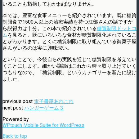
いることも指摘しておかねばなりません。
本では、豊富な食事メニューも紹介されています。既に糖質
制限食で1500人以上の治療実績を持つ江部さんの話ですか
ら説得力は十分。この本で紹介されている
糖質制限ドットコ
ム
を見ると、既にいろいろな食材が糖質制限化されているこ
とがわかります。とくに糖質制限に取り組んでいる御菓子屋
さんがいるのは実に興味深い。
ということで、今後自らの実践を通じて糖質制限を考えてい
くことにします。細かい議論はこれから時々取り上げていく
つもりなので、「糖質制限」というカテゴリーを新たに設け
ました。
previous post
電子書籍あれこれ
next post
ハンガーゲーム３
Powered by
WPtouch Mobile Suite for WordPress
Back to top