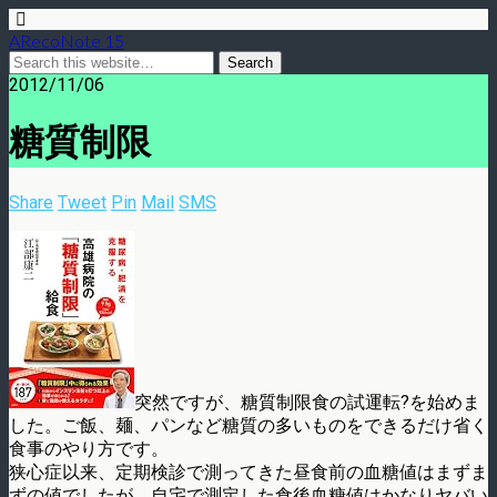
ARecoNote 15
2012/11/06
糖質制限
Share
Tweet
Pin
Mail
SMS
突然ですが、糖質制限食の試運転?を始めま
した。ご飯、麺、パンなど糖質の多いものをできるだけ省く
食事のやり方です。
狭心症以来、定期検診で測ってきた昼食前の血糖値はまずま
ずの値でしたが、自宅で測定した食後血糖値はかなりヤバい