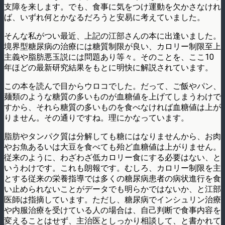
支障を来します。でも、食事に気をつけ運動を欠かさなけれ
ば、いずれ何とかなるだろうと安易に考えていました。
そんな私がつい最近、上記の江部さんの本に出逢いました。
境界型糖尿病の治療には糖質制限が良い、カロリー制限至上
主義や脂肪悪玉説には問題あり等々。そのことを、ここ10
年ほどの最新研究結果をもとに明快に解説されています。
この本を読んで目からウロコでした。だって、ご飯やパン、
麺類のような糖質の多いものが血糖値を上げてしまうわけで
すから、それら糖質の多いものを食べなければ血糖値は上が
りません。その通りですね。理にかなっています。
脂肪やタンパク質は分解しても糖にはなりませんから、お肉
やお魚あるいは大豆を食べても殆ど血糖値は上がりません。
従来のように、わざわざ低カロリー食にする必要はない、と
いうわけです。これも朗報です。むしろ、カロリー制限を主
とする従来の栄養指導では多くの糖尿病患者の病状進行を食
い止められないことがデータでも明らかではないか、と江部
医師は指摘しています。ただし、糖尿病でインシュリン治療
や内服治療を受けている人の場合は、自己判断で食事内容を
変えることはせず、主治医としっかり相談して、と書かれて