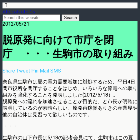
ARecoNote 15
2012/05/21
脱原発に向けて市庁を閉
庁 ・・・生駒市の取り組み
Share
Tweet
Pin
Mail
SMS
奈良県生駒市は夏の電力需要増加に対処するため、平日4日
間市役所を閉庁することをはじめ、いろいろな節電への取り
組みを強化することを発表しました(2012/5/18）。
脱原発への流れを加速させることが目的だ、と市長が明確に
表明しているのが素晴らしい。原発再稼働ありきの産業界や
他の自治体は見習って欲しいものです。
・・・
生駒市の山下市長は5/18の記者会見にて、生駒市はこの夏