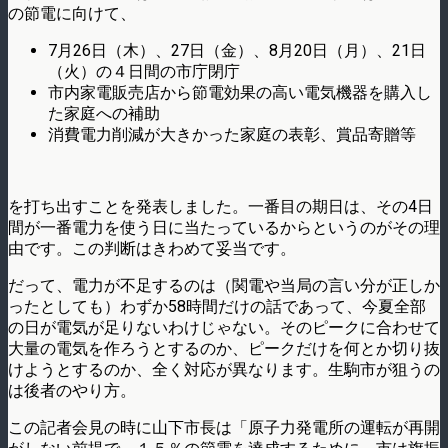
の節電に向けて、
7月26日（木）、27日（金）、8月20日（月）、21日
（火）の４日間の市庁閉庁
市内家電販売店から節電効果の高い電気機器を購入し
た家庭への補助
消費電力削減が大きかった家庭の表彰、賞品寄贈等
を打ち出すことを発表しました。一番目の期日は、その4日
間が一番電力を使う日に当たっているからというのがその理
由です。この判断はきわめて妥当です。
だって、電力が不足するのは（関電や当局の言い分が正しか
ったとしても）わずか58時間だけの話であって、今夏全部
の日が電気が足りないわけじゃない。そのピークに合わせて
大量の電気を作ろうとするのか、ピークだけを何とか切り抜
けようとするのか、全く対応が異なります。生駒市が狙うの
は後者のやり方。
この記者会見の時に山下市長は「原子力発電所の運転が再開