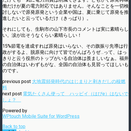
働だけが夏の電力対応ではありません。そんなことを一切検
討しないで原発原発という企業や国は、夏に乗じて原発を推
進したいと云っているだけ（きっぱり）。
それにしても、生駒市の山下市長のコメントは実に素晴らし
い。涙が出そうなくらい素晴らしい！
15%節電を達成すれば原発はいらない、その旗振り先導は行
政がするよ、脱原発に向けて皆でがんばろうぜ…って、はっ
きりと云う役所のトップがいる自治体は羨ましいなぁ。福井
の自治体はいわずもがな、全国の自治体も見習ってほしいも
のです。
previous post
大地震頻発時代のはじまりと剥きだしの核燃
料
next post
電気たくさん使って ハッピイ（はぴe）はないで
しょ？
Powered by
WPtouch Mobile Suite for WordPress
Back to top