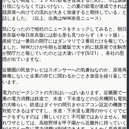
がしない前提で、１５％の節電を達成するために、市は旗振
り役にならなくてはいけない。この夏の節電が達成できれば
脱原発へ向けての流れが大きく加速すると期待している」と
話しました。（以上、出典はNHK奈良ニュース）
気になったので他社のニュースをチェックしてみると、朝日
奈良版や毎日奈良版には影も形も見つからず（ネット版）、
産経では一番目の閉庁にはダンマリで２番目だけを報じてい
ました。NHKだけが今朝も近畿版で大々的に脱原発で生駒市
が閉庁だと報じていたのとは大違いです(5/21）。各社の思
惑が出ていますな。
近畿圏の民放テレビはスポンサーへの気兼ねなのか、原発再
稼働しないと企業の存亡に関わるかごとき放送を繰り返して
います。
電力のピークシフトの方法はいっぱいあります。近畿圏で一
番の電力消費は鉄道で、水道・下水道などの公共機関も電気
の大喰らい。鉄道はダイヤの間引きやエアコン設定の機微で
対処できるはずですし、水道・下水道も運用のやりくりでピ
ークをずらすのは（難しいけど）不可能ではありません。離
れワザとしては、高校野球を甲子園から近畿外に持っていく
だけでも一気に電力消費は削減できます。ともかく原発再稼