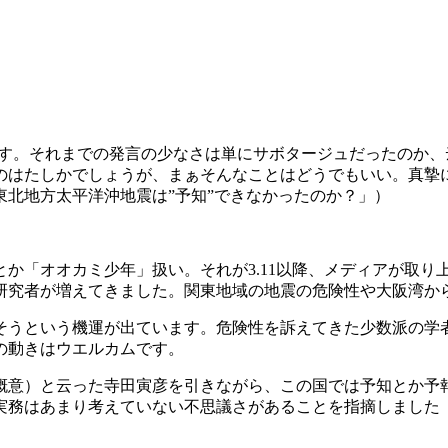
います。それまでの発言の少なさは単にサボタージュだったのか
のはたしかでしょうが、まぁそんなことはどうでもいい。真摯
北地方太平洋沖地震は”予知”できなかったのか？」）
か「オオカミ少年」扱い。それが3.11以降、メディアが取り
研究者が増えてきました。関東地域の地震の危険性や大阪湾か
そうという機運が出ています。危険性を訴えてきた少数派の学
の動きはウエルカムです。
（概意）と云った寺田寅彦を引きながら、この国では予知とか予
務はあまり考えていない不思議さがあることを指摘しました（拙
。