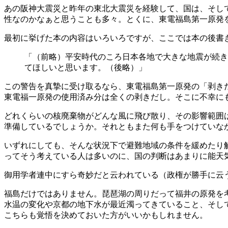
あの阪神大震災と昨年の東北大震災を経験して、国は、そし
性なのかなぁと思うことも多々。とくに、東電福島第一原発
最初に挙げた本の内容はいろいろですが、ここでは本の後書
「（前略）平安時代のころ日本各地で大きな地震が続き
てほしいと思います。（後略）」
この警告を真摯に受け取るなら、東電福島第一原発の「剥き
東電福一原発の使用済み分は全くの剥きだし。そこに不幸に
どれくらいの核廃棄物がどんな風に飛び散り、その影響範囲
準備しているでしょうか。それともまた何も手をつけていな
いずれにしても、そんな状況下で避難地域の条件を緩めたり
ってそう考えている人は多いのに、国の判断はあまりに能天
御用学者連中にすら奇妙だと云われている（政権が勝手に云
福島だけではありません。琵琶湖の周りだって福井の原発を考
水温の変化や京都の地下水が最近濁ってきていること、そし
こちらも覚悟を決めておいた方がいいかもしれません。