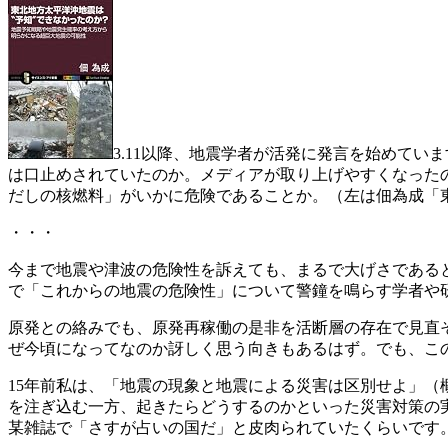
3.11以降、地震学者が活発に発言を始めて
は口止めされていたのか。メディアが取り上げやすくなった
だしの核燃料」がいかに危険であることか。（左は佃為成「東
・・・
今まで地震や津波の危険性を訴えても、まるで大げさであると
で「これからの地震の危険性」について警鐘を鳴らす学者や
原発との絡みでも、原発再稼働の是非を活断層の存在で見直
ぜ今頃になってなのか訝しく思う向きもあるはず。でも、こ
15年前私は、「地震の現象と地震による災害は区別せよ」
を注ぎ込む一方、起きたらどうするのかといった災害対策の実
某雑誌で「さすが占いの国だ」と皮肉られていたくらいです