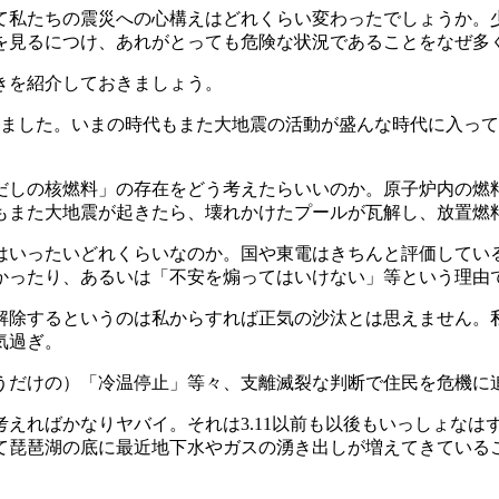
て私たちの震災への心構えはどれくらい変わったでしょうか。
を見るにつけ、あれがとっても危険な状況であることをなぜ多
きを紹介しておきましょう。
ました。いまの時代もまた大地震の活動が盛んな時代に入って
だしの核燃料」の存在をどう考えたらいいのか。原子炉内の燃
もまた大地震が起きたら、壊れかけたプールが瓦解し、放置燃
はいったいどれくらいなのか。国や東電はきちんと評価してい
かったり、あるいは「不安を煽ってはいけない」等という理由
解除するというのは私からすれば正気の沙汰とは思えません。
気過ぎ。
うだけの）「冷温停止」等々、支離滅裂な判断で住民を危機に
えればかなりヤバイ。それは3.11以前も以後もいっしょなは
て琵琶湖の底に最近地下水やガスの湧き出しが増えてきている