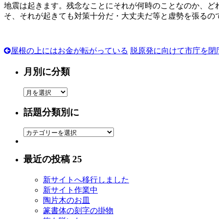
地震は起きます。残念なことにそれが何時のことなのか、ど
そ、それが起きても対策十分だ・大丈夫だ等と虚勢を張るの
屋根の上にはお金が転がっている
脱原発に向けて市庁を閉
月別に分類
月
別
話題分類別に
に
分
話
類
題
分
最近の投稿 25
類
別
新サイトへ移行しました
に
新サイト作業中
陶片木のお皿
篆書体の刻字の掛物