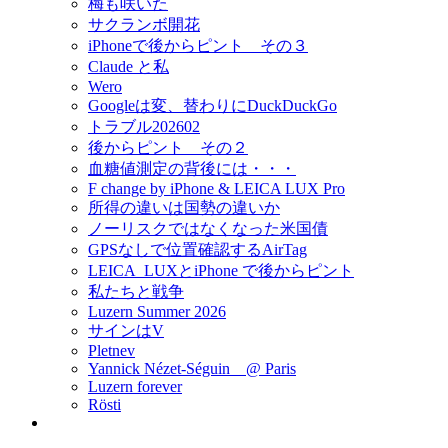
梅も咲いた
サクランボ開花
iPhoneで後からピント その３
Claude と私
Wero
Googleは変、替わりにDuckDuckGo
トラブル202602
後からピント その２
血糖値測定の背後には・・・
F change by iPhone & LEICA LUX Pro
所得の違いは国勢の違いか
ノーリスクではなくなった米国債
GPSなしで位置確認するAirTag
LEICA_LUXとiPhone で後からピント
私たちと戦争
Luzern Summer 2026
サインはV
Pletnev
Yannick Nézet-Séguin @ Paris
Luzern forever
Rösti