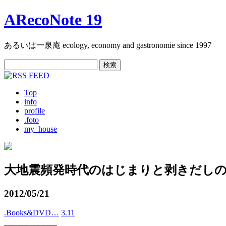
ARecoNote 19
あるいは一泉庵 ecology, economy and gastronomie since 1997
検
索:
Top
info
profile
.foto
my_house
大地震頻発時代のはじまりと剥きだし
2012/05/21
.Books&DVD…
3.11