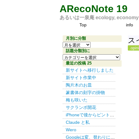
ARecoNote 19
あるいは一泉庵 ecology, economy an
Top
info
月別に分類
ス
月
.opin
別
話題分類別に
話
に
題
最近の投稿 25
分
分
新サイトへ移行しました
類
類
新サイト作業中
別
陶片木のお皿
に
篆書体の刻字の掛物
梅も咲いた
サクランボ開花
iPhoneで後からピント その３
Claude と私
Wero
Googleは変、替わりにDuckDuckGo