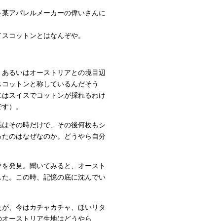
を某アパレルメーカーの偉いさんに
イスコットンとはなんぞや。
、あるいはオーストリアとの境目辺
スコットンと称しているんだそう
にはスイスでコットンが採れるわけ
です）。
話はその時だけで、その後何枚もシ
ったのはなぜなのか。どうやら自分
ツを発見。聞いてみると、オースト
した。この時、記憶の底に沈んでい
たが、今はカチャカチャ、ほいリタ
のオーストリア生地はどうやら