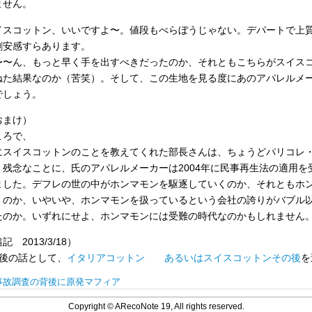
ません。
イスコットン、いいですよ〜。値段もべらぼうじゃない。デパートで上
割安感すらあります。
〜〜ん、もっと早く手を出すべきだったのか、それともこちらがスイス
ねた結果なのか（苦笑）。そして、この生地を見る度にあのアパレルメ
でしょう。
おまけ）
ころで、
にスイスコットンのことを教えてくれた部長さんは、ちょうどパリコレ
。残念なことに、氏のアパレルメーカーは2004年に民事再生法の適用
ました。デフレの世の中がホンマモンを駆逐していくのか、それともホ
くのか、いやいや、ホンマモンを扱っているという会社の誇りがバブル
たのか。いずれにせよ、ホンマモンには受難の時代なのかもしれません
記 2013/3/18）
年後の話として、
イタリアコットン あるいはスイスコットンその後
を
事故調査の背後に原発マフィア
Copyright © ARecoNote 19, All rights reserved.