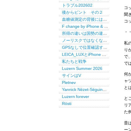
トラブル202602
コ
後からピント その２
聞
血糖値測定の背後には・・・
コ
F change by iPhone & LEICA LUX Pro
・
所得の違いは国勢の違いか
ノーリスクではなくなった米国債
私
GPSなしで位置確認するAirTag
り
LEICA_LUXとiPhone で後からピント
で
私たちと戦争
で
Luzern Summer 2026
何
サインはV
ャ
Pletnev
と
Yannick Nézet-Séguin @ Paris
Luzern forever
と
Rösti
リ
た
昔
ー