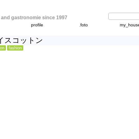
d gastronomie since 1997
profile
.foto
my_hous
イスコットン
ion
fashion