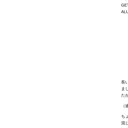
G
A
長
ま
た
（
ち
混