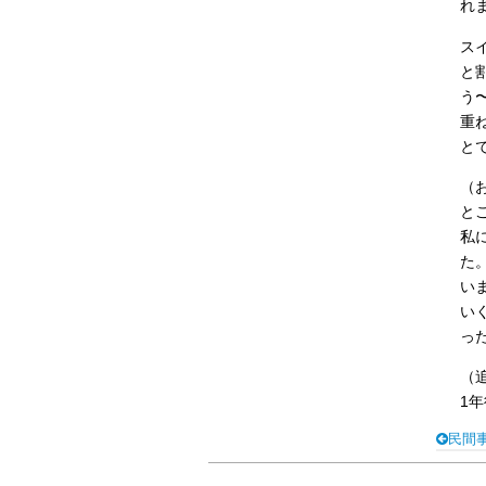
れ
ス
と
う
重
と
（
と
私
た
い
い
っ
（追
1
民間