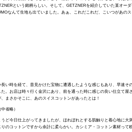
ETZNERという銘柄らしい。そして、GETZNERを紹介していた某オ
LUMOなんて生地も出ていました。あぁ、これだこれだ、こいつがあの
い長い時を経て、昔見かけた宝物に遭遇したような感じもあり、早速そ
した。お店は時々行く金沢にあり、前を通った時に感じの良い仕立て屋
が、まさかそこに、あのスイスコットンがあったとは！
途中省略）
ょうど今日仕上がってきましたが、ほれぼれとする肌触りと着心地に大
じりのコットンですから余計に柔らかい。カシミア・コットン素材って