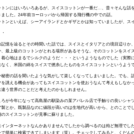
ットンにはいろいろあるが、スイスコットンが一番だ…、昔々そんな話
きました。24年前ヨーロッパから帰国する飛行機の中での話。
ットンといえば、シーアイランドとかギザとかは知っていましたが、ス
・・
の記憶を辿るとその時聞いた話では、スイスとイタリアとの境目辺りか
か、最上級のコットンがとれる場所があるそうな。そのコットンをスイ
、着心地はまるでシルクのようだ・・・というようなものでした（実際
はなく、米国の綿をスイスで撚糸したものをスイスコットンというよう
か秘密の話を聞いたような気がして楽しくなってしまいました。でも、
ツを誂える機会があってもスイスコットンを使おうなんて考えもしなか
は違う世界のことだと考えたのかもしれません。
ころが今年になって高島屋の馴染みの某アパレル店で手触りの良いシャ
ア製とか。既製品なのに値段が高いのは生地代が高いから、とのことで
例のスイスコットンが見事に蘇りました。
はインターネットなんかありませんでしたから調べるのは殆ど無理でし
ンで簡単に検索できてしまいます（笑）。チェックしてみると、くだん