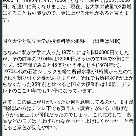
9600円、1995年に44万7600円となり、現在では53万5800
円。桁違いに高くなりました。現在、各大学の裁量で2割増
にすることも可能なので、更に上がる余地があると言えま
す。
国立大学と私立大学の授業料等の推移 （出典はNHK)
ちなみに私が大学に入った1975年には年間36000円でした
が、その前年の1974年は12000円だったので1年で3倍にア
ップ。50年間でみると45倍という凄まじさ(1974年比)。
1970年代の石油ショックを経て所得水準が1桁騰がったので
それを割り引く必要がありますが、それでも所得水準が上が
らなくなった35年前と比べると国立大授業料は1.6倍、デフ
レ下のここ30年でも1.2倍になっています。
さて、この値上がりがいったい何を意味してるのか。まず漫
画雑誌の方はデフレ下でも買う人（読者）がいる（逃げな
い) から値上げが可能だったのでしょう。これに対して、食
品などのモノは「上げられなかった・上げにくかった」と考
えると景色が見えやすい。