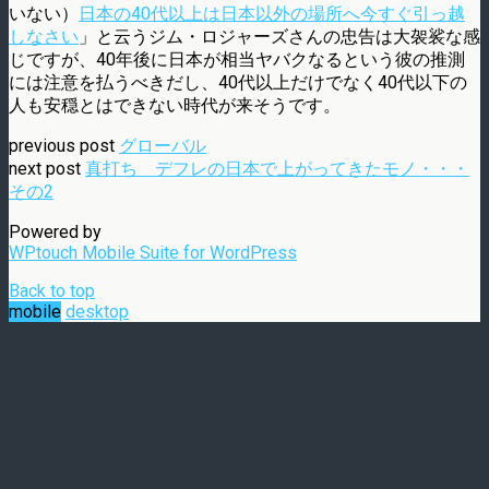
いない）
日本の40代以上は日本以外の場所へ今すぐ引っ越
しなさい
」と云うジム・ロジャーズさんの忠告は大袈裟な感
じですが、40年後に日本が相当ヤバクなるという彼の推測
には注意を払うべきだし、40代以上だけでなく40代以下の
人も安穏とはできない時代が来そうです。
previous post
グローバル
next post
真打ち デフレの日本で上がってきたモノ・・・
その2
Powered by
WPtouch Mobile Suite for WordPress
Back to top
mobile
desktop