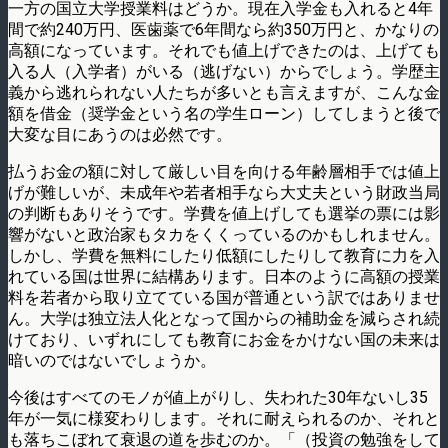
一方の国立大学授業料はどうか。現在入学金も入れると4年
間で約240万円、医歯薬で6年間なら約350万円と、かなりの
高額になっています。それでも値上げできたのは、上げても
入る人（入学者）がいる（逃げない）からでしょう。学歴主
義から逃れられない人たちが多いとも言えますが、こんな金
額を借金（奨学金という名の学生ローン）してしまうと後で
大変な目にあうのは必然です。
払うお金の額に対して厳しい目を向ける年齢層相手では値上
げが難しいが、未成年や若者相手なら大丈夫という財政当局
の判断もありそうです。学費を値上げしても選挙の票には影
響がないと政治家もタカをくくっているのかもしれません。
しかし、学費を無料にしたり低額にしたりして教育に力を入
れている国は世界に結構あります。日本のように高額の授業
料を若者から取り立てている国が普通という訳ではありませ
ん。大学は独立法人化となって国からの補助金を減らされ続
けており、いずれにしても教育にお金をかけない国の未来は
暗いのではないでしょうか。
今後はすべてのモノが値上がりし、失われた30年ないし35
年が一気に様変わりします。それに耐えられるのか、それと
も落ちこぼれて衰退の道を歩むのか。「（投資の勉強をして