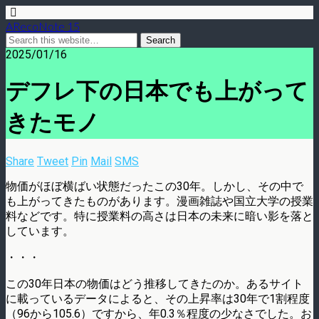
ARecoNote 15
2025/01/16
デフレ下の日本でも上がって
きたモノ
Share
Tweet
Pin
Mail
SMS
物価がほぼ横ばい状態だったこの30年。しかし、その中で
も上がってきたものがあります。漫画雑誌や国立大学の授業
料などです。特に授業料の高さは日本の未来に暗い影を落と
しています。
・・・
この30年日本の物価はどう推移してきたのか。あるサイト
に載っているデータによると、その上昇率は30年で1割程度
（96から105.6）ですから、年0.3％程度の少なさでした。お