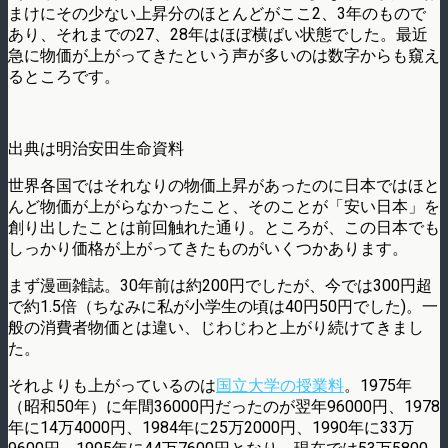
まけにその少ない上昇分のほとんどがここ2、3年のもので
あり、それまでの27、28年はほぼ横ばい状態でした。最近
急に物価が上がってきたという声が多いのは数字からも窺え
るところです。
出典は明治安田生命資料
世界各国ではそれなりの物価上昇があったのに日本ではほと
んど物価が上がらなかったこと、そのことが「安い日本」を
創り出したことは前回触れた通り。ところが、この日本でも
しっかり価格が上がってきたものがいくつかあります。
まず漫画雑誌。30年前は約200円でしたが、今では300円超
で約1.5倍（ちなみに私が小学生の頃は40円50円でした)。一
般の消費者物価とは違い、じわじわと上がり続けてきまし
た。
それよりも上がっているのは
国立大学の授業料
。1975年
（昭和50年）に年間36000円だったのが翌年96000円、1978
年に14万4000円、1984年に25万2000円、1990年に33万