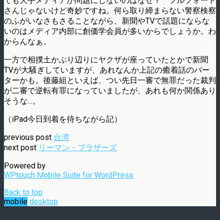
ても大手メディアが問題にしないのはなぜ？ フルフォード
さんじゃないけど奇妙ですね。何ら取り締まらない警察検察
のふがいなさもさることながら、新聞やTVで話題にならな
いのはメディア内部に創価学会員が多いからでしょうか。わ
からんなぁ。
一方で相撲土かぶり辺りにヤクザが座っていたとかで新聞
TVが大騒ぎしていますが、あれなんか上記の癒着話のバー
ターかも。後藤組といえば、つい先日一審で無罪だった裁判
が二審で逆転有罪になっていましたが、あれも何か関係あり
そうな…。
（iPad今日到着を待ちながら記）
previous post
台湾
next post
リーマン・ブラザーズ
Powered by
WPtouch Mobile Suite for WordPress
Back to top
mobile
desktop