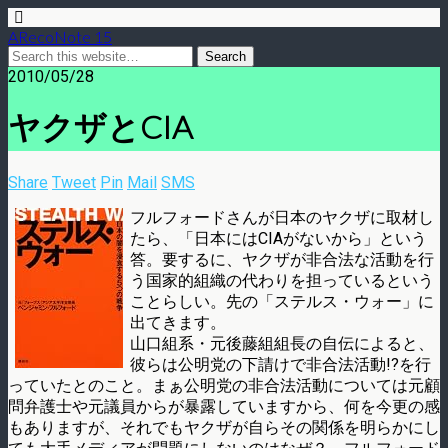
ARecoNote 15
2010/05/28
ヤクザとCIA
Share
Tweet
Pin
Mail
SMS
フルフォードさんが日本のヤクザに取材し
たら、「日本にはCIAがないから」という
答。要するに、ヤクザが非合法な活動を行
う国家的組織の代わりを担っているという
ことらしい。先の「ステルス・ウォー」に
出てきます。
山口組系・元後藤組組長の自伝によると、
彼らは公明党の下請けで非合法活動!?を行
っていたとのこと。まぁ公明党の非合法活動については元顧
問弁護士や元議員からが暴露していますから、何を今更の感
もありますが、それでもヤクザが自らその関係を明らかにし