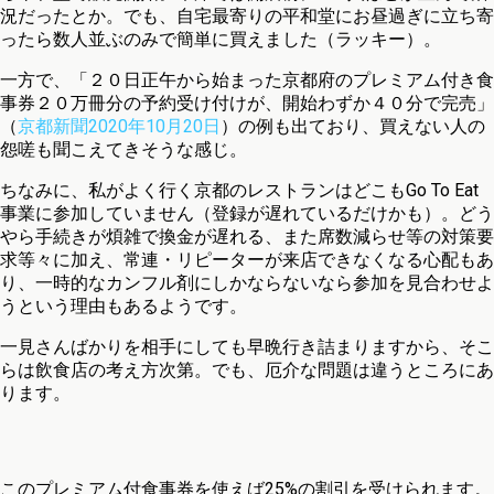
況だったとか。でも、自宅最寄りの平和堂にお昼過ぎに立ち寄
ったら数人並ぶのみで簡単に買えました（ラッキー）。
一方で、「２０日正午から始まった京都府のプレミアム付き食
事券２０万冊分の予約受け付けが、開始わずか４０分で完売」
（
京都新聞2020年10月20日
）の例も出ており、買えない人の
怨嗟も聞こえてきそうな感じ。
ちなみに、私がよく行く京都のレストランはどこもGo To Eat
事業に参加していません（登録が遅れているだけかも）。どう
やら手続きが煩雑で換金が遅れる、また席数減らせ等の対策要
求等々に加え、常連・リピーターが来店できなくなる心配もあ
り、一時的なカンフル剤にしかならないなら参加を見合わせよ
うという理由もあるようです。
一見さんばかりを相手にしても早晩行き詰まりますから、そこ
らは飲食店の考え方次第。でも、厄介な問題は違うところにあ
ります。
このプレミアム付食事券を使えば25%の割引を受けられます。