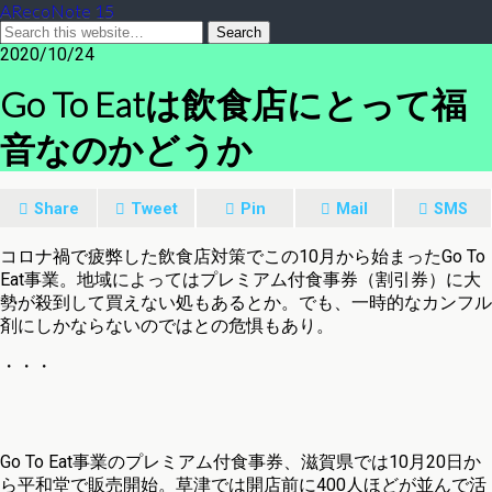
ARecoNote 15
2020/10/24
Go To Eatは飲食店にとって福
音なのかどうか
Share
Tweet
Pin
Mail
SMS
コロナ禍で疲弊した飲食店対策でこの10月から始まったGo To
Eat事業。地域によってはプレミアム付食事券（割引券）に大
勢が殺到して買えない処もあるとか。でも、一時的なカンフル
剤にしかならないのではとの危惧もあり。
・・・
Go To Eat事業のプレミアム付食事券、滋賀県では10月20日か
ら平和堂で販売開始。草津では開店前に400人ほどが並んで活